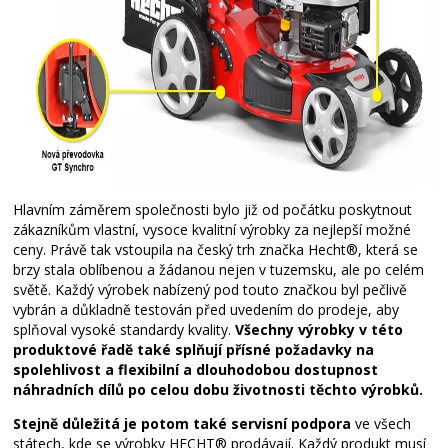
Hlavním záměrem společnosti bylo již od počátku poskytnout
zákazníkům vlastní, vysoce kvalitní výrobky za nejlepší možné
ceny. Právě tak vstoupila na český trh značka Hecht®, která se
brzy stala oblíbenou a žádanou nejen v tuzemsku, ale po celém
světě. Každý výrobek nabízený pod touto značkou byl pečlivě
vybrán a důkladně testován před uvedením do prodeje, aby
splňoval vysoké standardy kvality.
Všechny výrobky v této
produktové řadě také splňují přísné požadavky na
spolehlivost a flexibilní a dlouhodobou dostupnost
náhradních dílů po celou dobu životnosti těchto výrobků.
Stejně důležitá je potom také servisní podpora
ve všech
státech, kde se výrobky HECHT® prodávají. Každý produkt musí