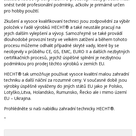
snést tvrdé profesionální podmínky, ačkoliv je primárně určen
pro hobby použití.
Zkušení a vysoce kvalifikovaní technici jsou zodpovědní za výběr
položek v řadě výrobků HECHT® a také neustále pracují na
jejich dalším vylepšení a vývoji. Samozřejmě se také provádí
dlouhodobé provozní testy ve velkém zatížení a během tohoto
procesu můžeme odhalit případné skryté vady, které by se
neobjevily v průběhu CE, GS, EMC, EURO II a dalších nezbytných
certifikačních procesů, jejichž úspěšné splnění je nezbytnou
podmínkou pro prodej těchto výrobků v zemích EU.
HECHT® tak umožňuje používat vysoce kvalitní malou zahradní
techniku a další náčiní za rozumné ceny. V současné době jsou
výrobky úspěšně vyváženy do jiných států EU jako je Polsko,
Lotyško,Litva, Holandsko, Rumunsko, Řecko ale i mimo území
EU – Ukrajina.
Prohlédněte si naši nabídku zahradní technicky HECHT®.
"