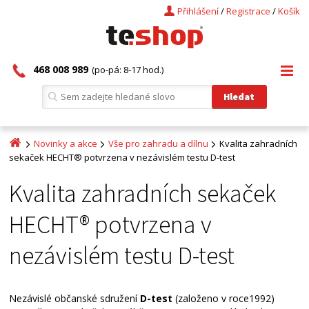
Přihlášení
/
Registrace
/
Košík
468 008 989
(po-pá: 8-17 hod.)
Novinky a akce
Vše pro zahradu a dílnu
Kvalita zahradních
sekaček HECHT® potvrzena v nezávislém testu D-test
Kvalita zahradních sekaček
HECHT® potvrzena v
nezávislém testu D-test
Nezávislé občanské sdružení
D-test
(založeno v roce1992)