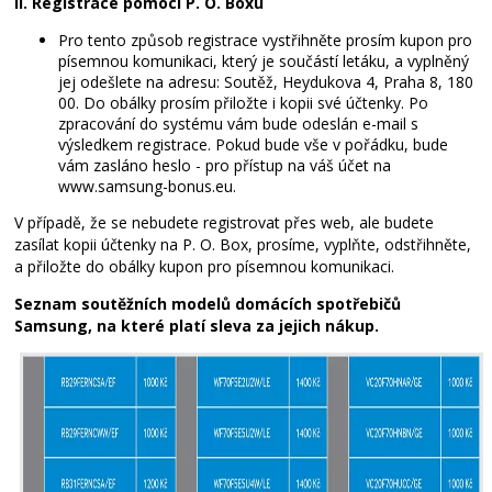
II. Registrace pomocí P. O. Boxu
Pro tento způsob registrace vystřihněte prosím kupon pro
písemnou komunikaci, který je součástí letáku, a vyplněný
jej odešlete na adresu: Soutěž, Heydukova 4, Praha 8, 180
00. Do obálky prosím přiložte i kopii své účtenky. Po
zpracování do systému vám bude odeslán e-mail s
výsledkem registrace. Pokud bude vše v pořádku, bude
vám zasláno heslo - pro přístup na váš účet na
www.samsung-bonus.eu.
V případě, že se nebudete registrovat přes web, ale budete
zasílat kopii účtenky na P. O. Box, prosíme, vyplňte, odstřihněte,
a přiložte do obálky kupon pro písemnou komunikaci.
Seznam soutěžních modelů domácích spotřebičů
Samsung, na které platí sleva za jejich nákup.