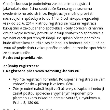
Čerpání bonusu je podmíněno zakoupením a registrací
jakéhokoliv domácího spotřebiče Samsung ze seznamu
uvedeného na této stránce. Registraci je možno provést
následujícími způsoby a to do 14 dnů od nákupu, nejpozději
však do 30. 6. 2014. Platnou registrací se rozumí registrace
kupujícího a zakoupeného spotřebiče - tedy doručení či nahrání
čitelné kopie účtenky potvrzující nákup soutěžního spotřebiče a
vyplnění všech potřebných údajů. Po splnění všech podmínek
bude účastníkovi soutěže zaslán bonus v hodnotě od 500 Kč do
3500 Kč podle druhu zakoupeného modelu domácího spotřebiče
ze seznamu níže.
Podrobná pravidla
zde.
Způsoby registrace:
I. Registrace přes www.samsung-bonus.eu
Vyplňte registrační formulář. Po úspěšné registraci se vám
zobrazí heslo – přístup k vašemu účtu.
Zde je nutné nahrát kopii vaší účtenky o zaplacení nebo ji
zaslat poštou společně s vyplněným kuponem pro
písemnou komunikaci na adresu: Soutěž, Heydukova 4,
Praha 8, 180 00.