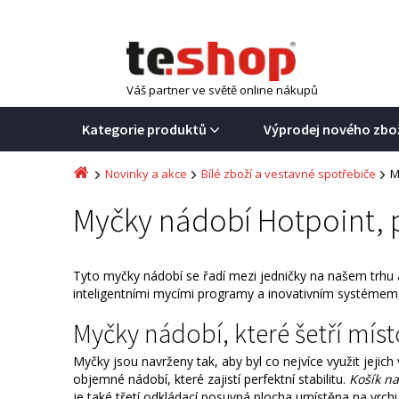
Váš partner ve světě online nákupů
Kategorie produktů
Výprodej nového zbo
Novinky a akce
Bílé zboží a vestavné spotřebiče
M
Myčky nádobí Hotpoint, 
Tyto myčky nádobí se řadí mezi jedničky na našem trhu a 
inteligentními mycími programy a inovativním systémem, 
Myčky nádobí, které šetří míst
Myčky jsou navrženy tak, aby byl co nejvíce využit jejich
objemné nádobí, které zajistí perfektní stabilitu.
Košík na
je také třetí odkládací posuvná plocha umístěna na vrch