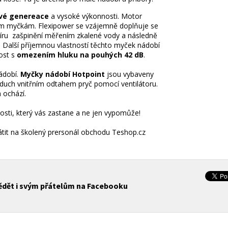
vé genereace
a vysoké výkonnosti. Motor
ním myčkám. Flexipower se vzájemně doplňuje se
míru zašpinění měřením zkalené vody a následně
u. Další příjemnou vlastností těchto myček nádobí
host s
omezením hluku na pouhých 42 dB
.
ádobí.
Myčky nádobí Hotpoint
jsou vybaveny
duch vnitřním odtahem pryč pomocí ventilátoru.
 ochází.
ti, který vás zastane a ne jen vypomůže!
átit na školený prersonál obchodu Teshop.cz
vědět i svým přátelům na Facebooku