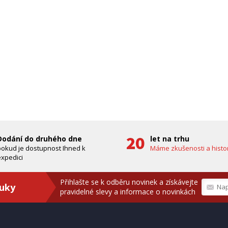
Dodání do druhého dne
let na trhu
pokud je dostupnost Ihned k
Máme zkušenosti a histor
xpedici
Přihlašte se k odběru novinek a získávejte
ruky
pravidelné slevy a informace o novinkách