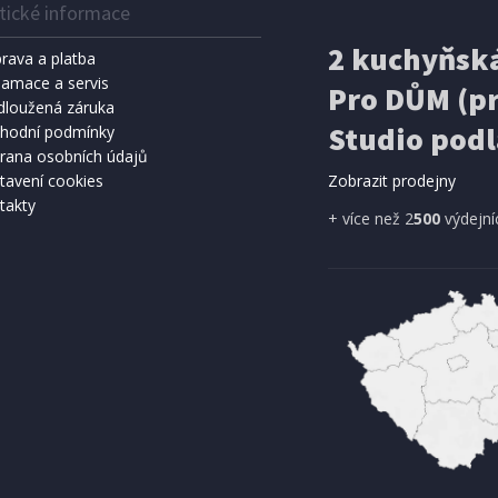
tické informace
2 kuchyňská
rava a platba
lamace a servis
Pro DŮM (pr
dloužená záruka
Studio podl
hodní podmínky
rana osobních údajů
tavení cookies
Zobrazit prodejny
takty
+ více než 2
500
výdejní