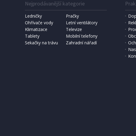
Nejprodávanější kategorie
Prak
Ledničky
Pračky
Dop
Ohřívače vody
Letní ventilátory
Rek
Klimatizace
Televize
Pro
Tablety
Mobilní telefony
Obc
Sekačky na trávu
Zahradní nářadí
Och
Nas
Kon