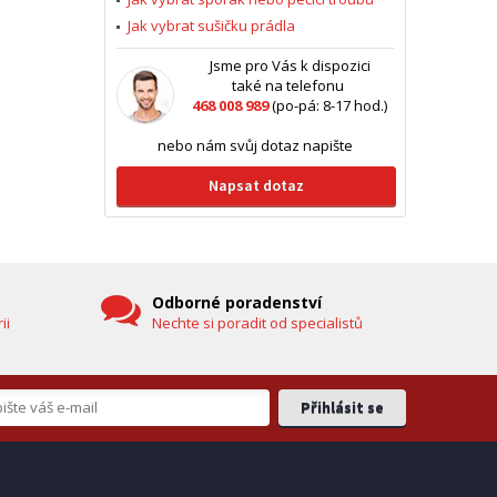
Jak vybrat sušičku prádla
Jsme pro Vás k dispozici
také na telefonu
468 008 989
(po-pá: 8-17 hod.)
nebo nám svůj dotaz napište
Napsat dotaz
Odborné poradenství
ii
Nechte si poradit od specialistů