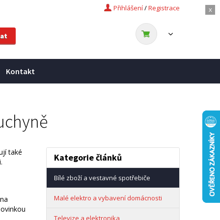
Přihlášení
/
Registrace
x
Kontakt
kuchyně
jí také
Kategorie článků
.
Bílé zboží a vestavné spotřebiče
Malé elektro a vybavení domácnosti
 na
novinkou
Televize a elektronika