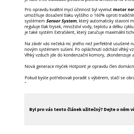
Pro opravdu kvalitní mycí účinnost byl vyvinut
motor no
umožňuje dosažení tlaku vyššího o 160% oproti tradič
systémem
Sensor System
, který automaticky stavoní 
reguluje tlak trysek, množství vody, teplotu a délku cykl
je také systém ExtraSilent, který zaručuje maximální tic
Na závěr vás nečeká nic jiného než perfektně usušené n
novým systémem sušení. Po opláchnutí odchází vlhký vz
Vlhký vzduch jde do kondenzační komory, zkondenzuje a
Nová generace myček Hotpoint je opravdu člen domácnos
Pokud byste potřebovali poradit s výběrem, stačí se obr
"
Byl pro vás tento článek užitečný? Dejte o něm 