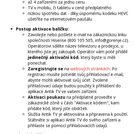
až 4 zařízeními za jednu cenu
TV v mobilu, či tabletu v ceně předplatného
nízkou spotřebu dat - díky úspornému kodeku HEVC
ušetříte na internetovém paušálu
Postup aktivace balíčku:
Zavolejte nebo pošlete e-mail na zákaznickou linku
společnosti Hisense (800 105 505, info@gorenje.cz).
Operátorovi sdělte název televizoru a prodejce, u
kterého jste jej zakoupili. Operátor vám poté přidělí
jedinečný aktivační kód
, který byste si měli
ponechat.
Zaregistrujte se
na
webových stránkách
. Po
registraci musíte potvrdit svůj přihlašovací e-mail,
abyste mohli aktivovat svůj účet. Zvolené
přihlašovací údaje budou použity k přihlášení do
aplikace Antik TV ve vašem zařízení.
Aktivaci poukazu
na předplatné proveďte v
zákaznické zóně v části "Aktivace kódem", kam
přidáte kód, který jste obdrželi.
Služba Antik TV je aktivována a připravena k použití.
Stáhněte si aplikaci Antik TV do svého zařízení a
přihlaste se pomocí přihlašovacích údajů.