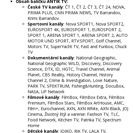
Obsah balíčku ANTIK TV:
České TV kanály
: ČT 1, ČT 2, ČT 3, ČT 24, NOVA,
PRIMA PLUS, CNN PRIMA NEWS, TV Barrandov,
Krimi Barrandov.
Sportovní kanály
: Nova SPORT1, Nova SPORT2,
EUROSPORT 4K, EUROSPORT 1, EUROSPORT 2,
SPORT 1, ARENA SPORT 1, ARENA SPORT 2, AUTO
MOTOR UND SPORT, RTV:SPORT, Golf Channel,
Motors TV, SuperYacht TV, Fast and Funbox, Chuck
TV
Dokumentární kanály
: National Geographic,
National Geographic WILD, Discovery, Discovery
Science, DTX, ID, HGTC, Travel Channel, Animal
Planet, CBS Reality, History Channel, History
Channel 2, Crime & Investigation, Love Nature,
PARK TV, SPEKTRUM, Fishing&Hunting, DocuBox,
NASA, UP Network
Filmové kanály
: FilmBox, FilmBox Extra, FilmBox
Premium, FilmBox Stars, FilmBox ArtHouse, AMC,
Film+, Eurochannel, AXN, AXN White, AXN Black, JOJ
Cinema, Životný štýl a varenie: Fashion TV, TLC,
Food Network, Kitchen TV, Patrika TV, Spectrum
Home
Dětské kanály
: JOJKO, RiK TV, LALA TV,