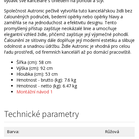
vybavit své kanceláře s ohledem na pohodlí a styl.
Společnost Autronic pečlivě vytvořila tuto kancelářskou židli bez
čalouněných područek, bederní opěrky nebo opěrky hlavy a
zaměřila se na jednoduchost a efektivitu designu. Tento
promyšlený přístup zajišťuje neokázalé linie a umocňuje
elegantní vzhled židle, přičemž zajišťuje její výjimečné pohodlí.
Čalounění ze síťoviny dále doplňuje její moderní estetiku a slibuje
odolnost a snadnou údržbu. Židle Autronic je vhodná pro celou
řadu prostředí, od firemních kanceláří až po domácí pracoviště.
Šířka (cm): 58 cm
Výška (cm): 92 cm
Hloubka (cm): 53 cm
Hmotnost - brutto (kg): 7.6 kg
Hmotnost - netto (kg): 6.47 kg
Montážní návod 1
Technické parametry
Barva:
Růžová