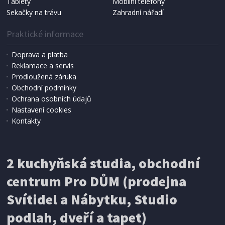
Tablety
Mobilní telefony
Sekačky na trávu
Zahradní nářadí
Praktické informace
Doprava a platba
Reklamace a servis
Prodloužená záruka
2 - 3 TÝDNY
Obchodní podmínky
853 Kč
Přidat do košíku
Ochrana osobních údajů
Nastavení cookies
Kontakty
KANCELÁŘSKÁ ŽIDLE
Autronic potah černá látka MESH a síťovina
MESH, výškově nastavitelná, kovový
2 kuchyňská studia, obchodní
chromovaný kříž (KA-L103 BK)
centrum Pro DŮM (prodejna
Svítidel a Nábytku, Studio
podlah, dveří a tapet)