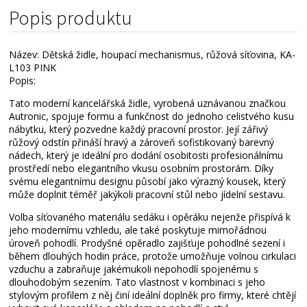
Technické parametry
Popis produktu
Alternativní zboží
Název: Dětská židle, houpací mechanismus, růžová síťovina, KA-
L103 PINK
Popis:
Tato moderní kancelářská židle, vyrobená uznávanou značkou
Autronic, spojuje formu a funkčnost do jednoho celistvého kusu
nábytku, který pozvedne každý pracovní prostor. Její zářivý
růžový odstín přináší hravý a zároveň sofistikovaný barevný
nádech, který je ideální pro dodání osobitosti profesionálnímu
prostředí nebo elegantního vkusu osobním prostorám. Díky
svému elegantnímu designu působí jako výrazný kousek, který
může doplnit téměř jakýkoli pracovní stůl nebo jídelní sestavu.
Volba síťovaného materiálu sedáku i opěráku nejenže přispívá k
jeho modernímu vzhledu, ale také poskytuje mimořádnou
úroveň pohodlí. Prodyšné opěradlo zajišťuje pohodlné sezení i
během dlouhých hodin práce, protože umožňuje volnou cirkulaci
vzduchu a zabraňuje jakémukoli nepohodlí spojenému s
dlouhodobým sezením. Tato vlastnost v kombinaci s jeho
stylovým profilem z něj činí ideální doplněk pro firmy, které chtějí