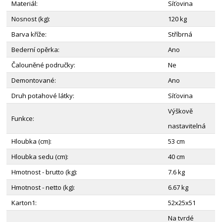
Materiál:
Síťovina
Nosnost (kg):
120 kg
Barva kříže:
Stříbrná
Bederní opěrka:
Ano
Čalouněné područky:
Ne
Demontované:
Ano
Druh potahové látky:
Síťovina
Výškově
Funkce:
nastavitelná
Hloubka (cm):
53 cm
Hloubka sedu (cm):
40 cm
Hmotnost - brutto (kg):
7.6 kg
Hmotnost - netto (kg):
6.67 kg
Karton1:
52x25x51
Na tvrdé