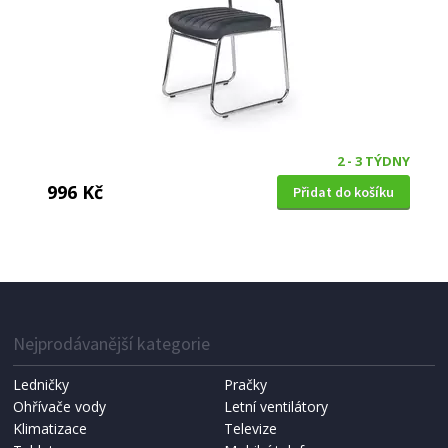
2 - 3 TÝDNY
996 Kč
Přidat do košíku
DĚTSKÉ KANCELÁŘSKÉ KŘESLO
Halmar BINGO černá
Nejprodávanější kategorie
Ledničky
Pračky
Ohřívače vody
Letní ventilátory
Klimatizace
Televize