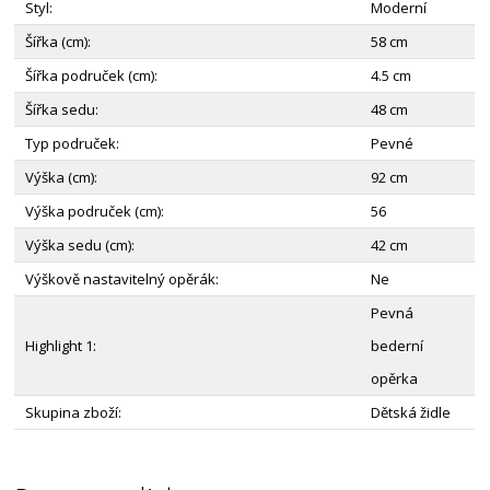
Styl:
Moderní
Šířka (cm):
58 cm
Šířka područek (cm):
4.5 cm
Šířka sedu:
48 cm
Typ područek:
Pevné
Výška (cm):
92 cm
Výška područek (cm):
56
Výška sedu (cm):
42 cm
Výškově nastavitelný opěrák:
Ne
Pevná
Highlight 1:
bederní
opěrka
Skupina zboží:
Dětská židle