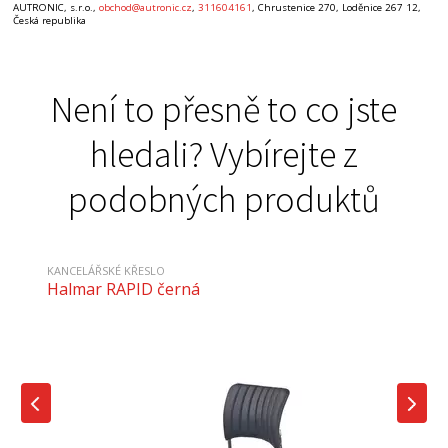
AUTRONIC, s.r.o.,
obchod@autronic.cz
,
311604161
, Chrustenice 270, Loděnice 267 12,
Česká republika
Není to přesně to co jste
hledali? Vybírejte z
podobných produktů
KANCELÁŘSKÉ KŘESLO
Halmar RAPID černá