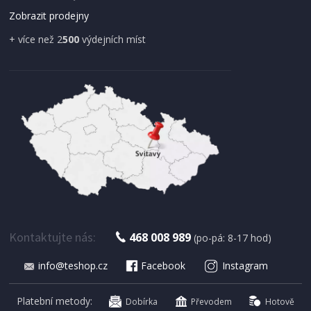
Zobrazit prodejny
+ více než 2
500
výdejních míst
SKLADEM CEN
891 Kč
Přidat do košíku
Kontaktujte nás:
468 008 989
(po-pá: 8-17 hod)
info@teshop.cz
Facebook
Instagram
Platební metody:
Dobírka
Převodem
Hotově