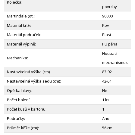
Kolečka:
povrchy
Martindale (ot.):
90000
Materiál kříže:
Kov
Materiál područek:
Plast
Materiál výplně:
PU pěna
Houpací
Mechanika:
mechanismus
Nastavitelná výška (cm):
83-92
Nastavitelná výška sedu (cm):
42-51
Opěrka hlavy:
Ne
Počet balení:
1 ks
Počet kusů v kartonu:
1
Područky:
Ano
Průměr kříže (cm):
56 cm