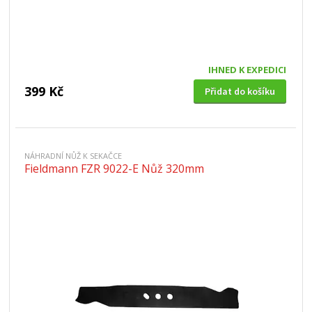
IHNED K EXPEDICI
399 Kč
Přidat do košíku
NÁHRADNÍ NŮŽ K SEKAČCE
Fieldmann FZR 9022-E Nůž 320mm