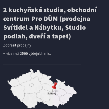
IHNED K EXPEDICI
2 kuchyňská studia, obchodní
199 Kč
Přidat do košíku
centrum Pro DŮM (prodejna
Svítidel a Nábytku, Studio
SÍŤ PROTI HMYZU
podlah, dveří a tapet)
ProGarden KO-CY5910600 Síť proti hmyzu do
dveří magnetická 210 x 100 cm
Zobrazit prodejny
+ více než 2
500
výdejních míst