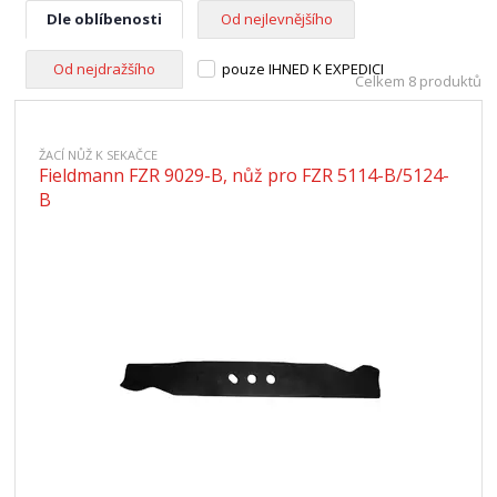
Dle oblíbenosti
Od nejlevnějšího
Od nejdražšího
pouze IHNED K EXPEDICI
Celkem 8 produktů
ŽACÍ NŮŽ K SEKAČCE
Fieldmann FZR 9029-B, nůž pro FZR 5114-B/5124-
B