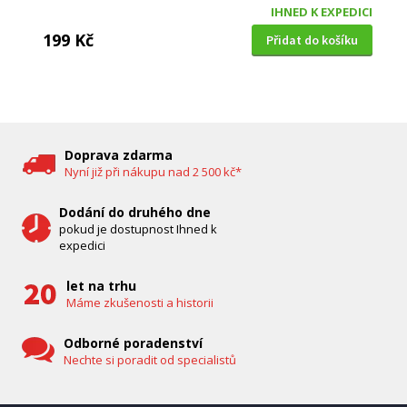
IHNED K EXPEDICI
199 Kč
Přidat do košíku
DĚTSKÁ CHŮVIČKA
Bravo B 5033
Doprava zdarma
Nyní již při nákupu nad 2 500 kč*
Dodání do druhého dne
pokud je dostupnost Ihned k
expedici
let na trhu
Máme zkušenosti a historii
Odborné poradenství
Nechte si poradit od specialistů