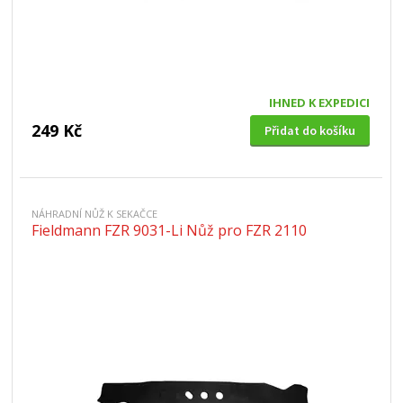
IHNED K EXPEDICI
249 Kč
Přidat do košíku
NÁHRADNÍ NŮŽ K SEKAČCE
Fieldmann FZR 9031-Li Nůž pro FZR 2110