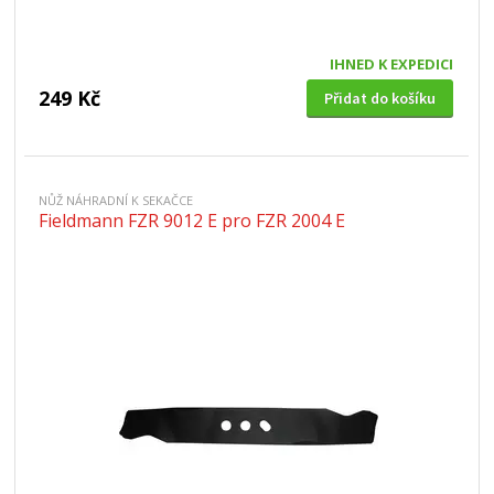
IHNED K EXPEDICI
249 Kč
Přidat do košíku
NŮŽ NÁHRADNÍ K SEKAČCE
Fieldmann FZR 9012 E pro FZR 2004 E