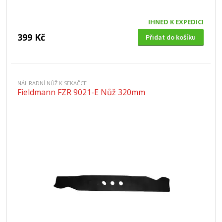
IHNED K EXPEDICI
399 Kč
Přidat do košíku
NÁHRADNÍ NŮŽ K SEKAČCE
Fieldmann FZR 9021-E Nůž 320mm