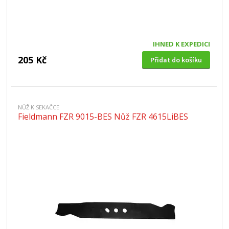
IHNED K EXPEDICI
205 Kč
Přidat do košíku
NŮŽ K SEKAČCE
Fieldmann FZR 9015-BES Nůž FZR 4615LiBES