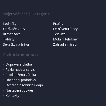
IHNED K EXPEDICI
1 287 Kč
Přidat do košíku
Nejprodávanější kategorie
Ledničky
Pračky
Ohřívače vody
Letní ventilátory
NÁHRADNÍ SÁČKY DO VYSAVAČE
Koma KRA-SB02S (Multi Bag, S-BAG SMS)
Klimatizace
Televize
Tablety
Mobilní telefony
Sekačky na trávu
Zahradní nářadí
Praktické informace
Doprava a platba
Reklamace a servis
Prodloužená záruka
Obchodní podmínky
Ochrana osobních údajů
Nastavení cookies
Kontakty