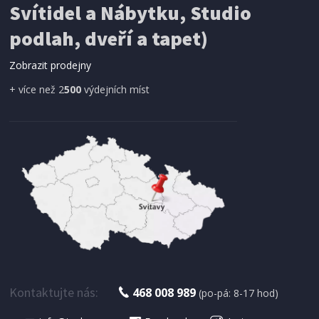
Svítidel a Nábytku, Studio
SÍŤ PROTI HMYZU
podlah, dveří a tapet)
ProGarden KO-CY5910600 Síť proti hmyzu do
dveří magnetická 210 x 100 cm
Zobrazit prodejny
+ více než 2
500
výdejních míst
IHNED K EXPEDICI
179 Kč
Přidat do košíku
Kontaktujte nás:
468 008 989
(po-pá: 8-17 hod)