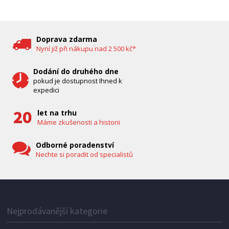
DĚTSKÁ CHŮVIČKA
Bravo B 5033
Doprava zdarma
Nyní již při nákupu nad 2 500 kč*
Dodání do druhého dne
pokud je dostupnost Ihned k
expedici
let na trhu
Máme zkušenosti a historii
Odborné poradenství
Nechte si poradit od specialistů
IHNED K EXPEDICI
1 287 Kč
Přidat do košíku
Nejprodávanější kategorie