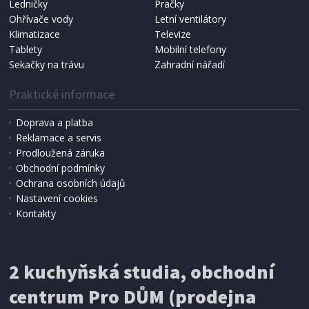
Ledničky
Pračky
Ohřívače vody
Letní ventilátory
NÁHRADNÍ SÁČKY DO VYSAVAČE
Koma KRA-SB02S (Multi Bag, S-BAG SMS)
Klimatizace
Televize
Tablety
Mobilní telefony
Sekačky na trávu
Zahradní nářadí
Praktické informace
Doprava a platba
Reklamace a servis
Prodloužená záruka
Obchodní podmínky
Ochrana osobních údajů
Nastavení cookies
Kontakty
IHNED K EXPEDICI
2 kuchyňská studia, obchodní
199 Kč
Přidat do košíku
centrum Pro DŮM (prodejna