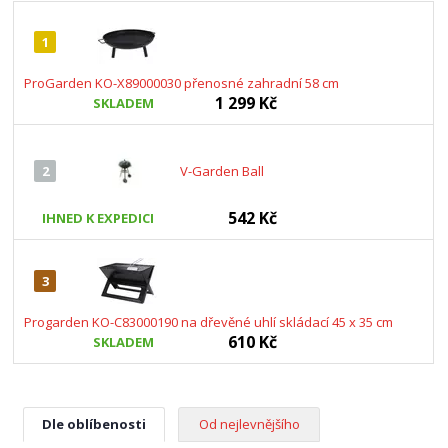
1
ProGarden KO-X89000030 přenosné zahradní 58 cm
1 299 Kč
SKLADEM
2
V-Garden Ball
542 Kč
IHNED K EXPEDICI
3
Progarden KO-C83000190 na dřevěné uhlí skládací 45 x 35 cm
610 Kč
SKLADEM
Dle oblíbenosti
Od nejlevnějšího