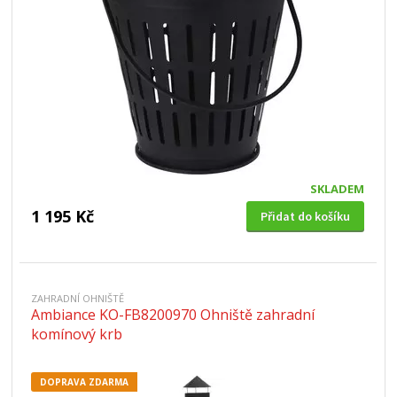
SKLADEM
1 195 Kč
Přidat do košíku
ZAHRADNÍ OHNIŠTĚ
Ambiance KO-FB8200970 Ohniště zahradní
komínový krb
DOPRAVA ZDARMA