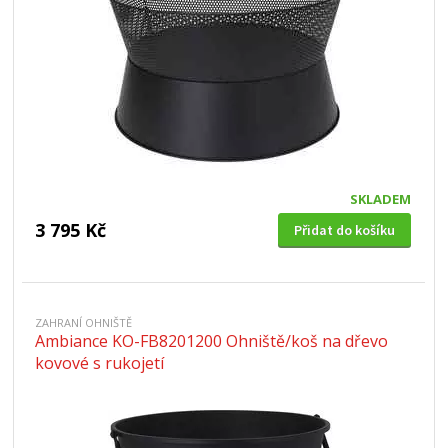
SKLADEM
3 795 Kč
Přidat do košíku
ZAHRANÍ OHNIŠTĚ
Ambiance KO-FB8201200 Ohniště/koš na dřevo
kovové s rukojetí