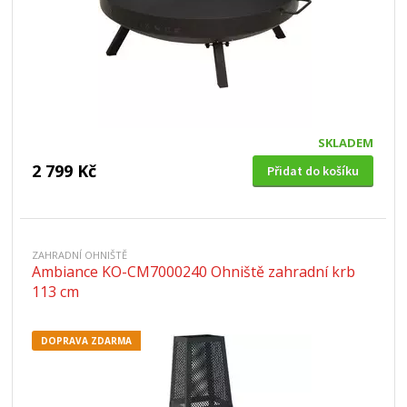
SKLADEM
2 799 Kč
Přidat do košíku
ZAHRADNÍ OHNIŠTĚ
Ambiance KO-CM7000240 Ohniště zahradní krb
113 cm
DOPRAVA ZDARMA