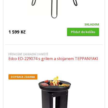
SKLADEM
1 599 Kč
Přidat do košíku
PŘENOSNÉ ZAHRADNÍ OHNIŠTĚ
Edco ED-229074 s grilem a stojanem TEPPANYAKI
DOPRAVA ZDARMA