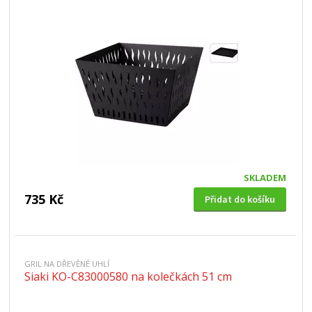
SKLADEM
735 Kč
Přidat do košíku
GRIL NA DŘEVĚNÉ UHLÍ
Siaki KO-C83000580 na kolečkách 51 cm