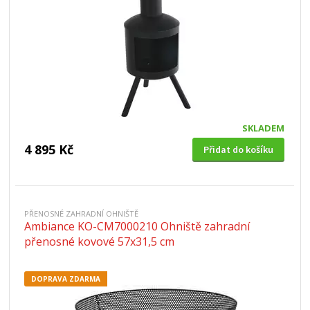
SKLADEM
4 895 Kč
Přidat do košíku
PŘENOSNÉ ZAHRADNÍ OHNIŠTĚ
Ambiance KO-CM7000210 Ohniště zahradní
přenosné kovové 57x31,5 cm
DOPRAVA ZDARMA