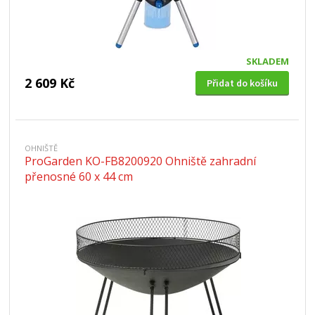
SKLADEM
2 609 Kč
Přidat do košíku
OHNIŠTĚ
ProGarden KO-FB8200920 Ohniště zahradní
přenosné 60 x 44 cm