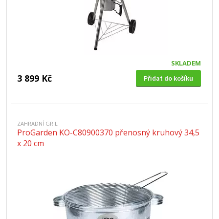
SKLADEM
3 899 Kč
Přidat do košíku
ZAHRADNÍ GRIL
ProGarden KO-C80900370 přenosný kruhový 34,5
x 20 cm