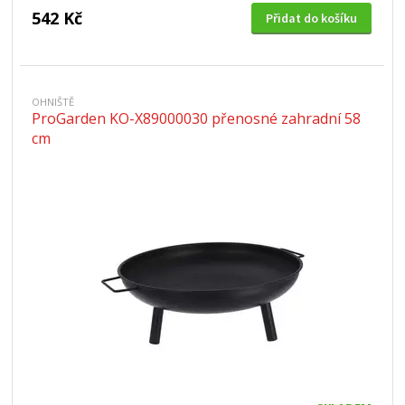
542 Kč
Přidat do košíku
OHNIŠTĚ
ProGarden KO-X89000030 přenosné zahradní 58
cm