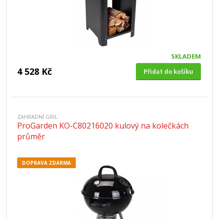
SKLADEM
4 528 Kč
Přidat do košíku
ZAHRADNÍ GRIL
ProGarden KO-C80216020 kulový na kolečkách
průměr
DOPRAVA ZDARMA