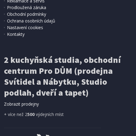
Reklamace a servis
Prodloužená záruka
Obchodní podmínky
Ochrana osobních údajů
Nastavení cookies
Kontakty
IHNED K EXPEDICI
2 kuchyňská studia, obchodní
199 Kč
Přidat do košíku
centrum Pro DŮM (prodejna
Svítidel a Nábytku, Studio
SÍŤ PROTI HMYZU
podlah, dveří a tapet)
ProGarden KO-CY5910600 Síť proti hmyzu do
dveří magnetická 210 x 100 cm
Zobrazit prodejny
+ více než 2
500
výdejních míst