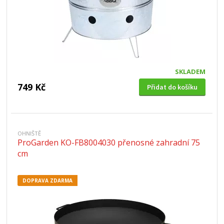
SKLADEM
749 Kč
Přidat do košíku
OHNIŠTĚ
ProGarden KO-FB8004030 přenosné zahradní 75
cm
DOPRAVA ZDARMA