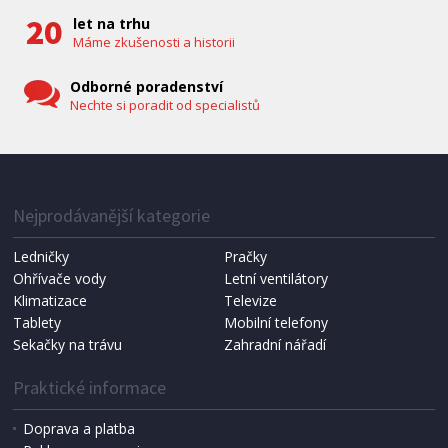
let na trhu
Máme zkušenosti a historii
Odborné poradenství
Nechte si poradit od specialistů
IHNED K EXPEDICI
1 287 Kč
Přidat do košíku
Nejprodávanější kategorie
Ledničky
Pračky
Ohřívače vody
Letní ventilátory
NÁHRADNÍ SÁČKY DO VYSAVAČE
Koma KRA-SB02S (Multi Bag, S-BAG SMS)
Klimatizace
Televize
Tablety
Mobilní telefony
Sekačky na trávu
Zahradní nářadí
Praktické informace
Doprava a platba