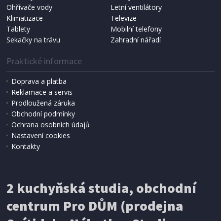
NÁHRADNÍ SÁČKY DO VYSAVAČE
Ohřívače vody
Letní ventilátory
Koma KRA-SB02S (Multi Bag, S-BAG SMS)
Klimatizace
Televize
Tablety
Mobilní telefony
Sekačky na trávu
Zahradní nářadí
Praktické informace
Doprava a platba
Reklamace a servis
Prodloužená záruka
Obchodní podmínky
Ochrana osobních údajů
Nastavení cookies
Kontakty
IHNED K EXPEDICI
2 kuchyňská studia, obchodní
199 Kč
Přidat do košíku
centrum Pro DŮM (prodejna