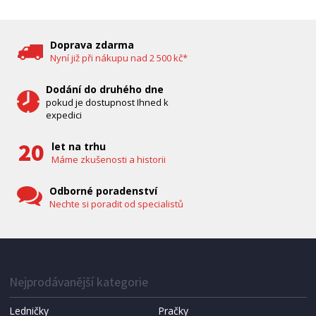
DĚTSKÁ CHŮVIČKA
Bravo B 5033
Doprava zdarma
Nyní již při nákupu nad 2 500 kč*
Dodání do druhého dne
pokud je dostupnost Ihned k
expedici
let na trhu
Máme zkušenosti a historii
Odborné poradenství
Nechte si poradit od specialistů
IHNED K EXPEDICI
1 287 Kč
Přidat do košíku
Nejprodávanější kategorie
Ledničky
Pračky