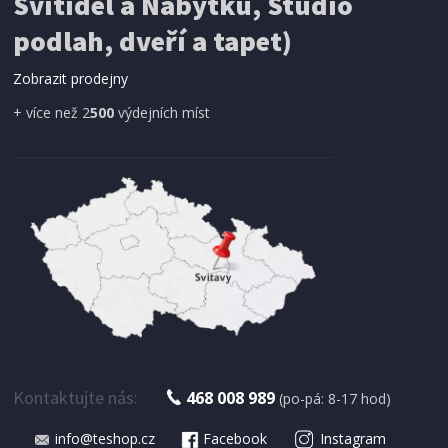
Svítidel a Nábytku, Studio
SÍŤ PROTI HMYZU
ProGarden KO-CY5910600 Síť proti hmyzu do
podlah, dveří a tapet)
dveří magnetická 210 x 100 cm
Zobrazit prodejny
+ více než 2
500
výdejních míst
IHNED K EXPEDICI
179 Kč
Přidat do košíku
Kontaktujte nás:
468 008 989
(po-pá: 8-17 hod)
info@teshop.cz
Facebook
Instagram