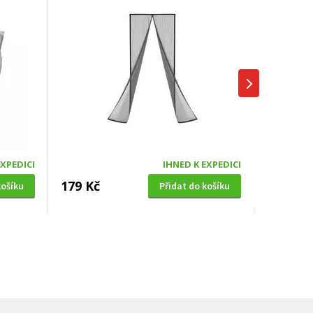
EXPEDICI
IHNED K EXPEDICI
179 Kč
košíku
Přidat do košíku
SOLÁRNÍ SPRCHA
0cm,
Hawaj UNO 38 L černá s dlouhou
hlavicí (vč. teploměru)
DOPRAVA ZDARMA