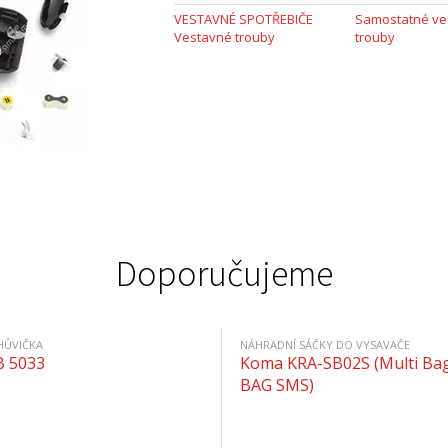
VESTAVNÉ SPOTŘEBIČE
Samostatné ve
Vestavné trouby
trouby
Doporučujeme
HŮVIČKA
NÁHRADNÍ SÁČKY DO VYSAVAČE
B 5033
Koma KRA-SB02S (Multi Bag
BAG SMS)