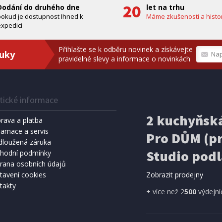
Dodání do druhého dne
let na trhu
pokud je dostupnost Ihned k
Máme zkušenosti a histor
xpedici
Přihlašte se k odběru novinek a získávejte
ruky
pravidelné slevy a informace o novinkách
tické informace
IHNED K EXPEDICI
IHNED K 
Kč
159 Kč
2 kuchyňská
Přidat do košíku
Přidat do 
rava a platba
lamace a servis
Pro DŮM (pr
SPRCHA
dloužená záruka
METEOSTANICE
8 l, černá (vč. teploměru)
ECG MS 300 White
Studio podl
hodní podmínky
rana osobních údajů
tavení cookies
Zobrazit prodejny
takty
A ZDARMA
+ více než 2
500
výdejní