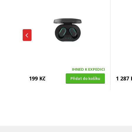
IHNED K EXPEDICI
199 Kč
1 287 
Přidat do košíku
SUŠIČKA OVOCE S ČASOVAČEM
BENZÍNOV
Concept SO 1060 In Time
VeGA 42
oleje (
DOPRAV
DÁREK 