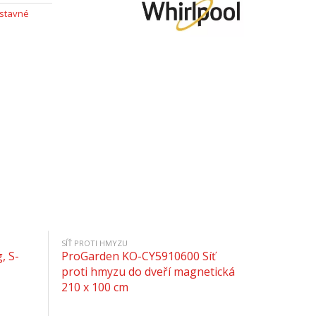
stavné
SÍŤ PROTI HMYZU
, S-
ProGarden KO-CY5910600 Síť
proti hmyzu do dveří magnetická
210 x 100 cm