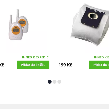
IHNED K EXPEDICI
IHNED K 
Kč
199 Kč
Přidat do košíku
Přidat do 
Á SEKAČKA S POJEZDEM
OKENNÍ SÍŤ PROTI HMYZU
4 SDX 5in1 + balení 0,6l
Extol Craft (99130), 150x18
zdarma)
bílá, PES
A ZDARMA
ZDARMA