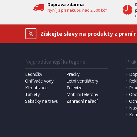
Doprava zdarma
Nyní již při nákupu nad 2 500 kč*
e
Získejte slevy na produkty z první 
Nejprodávanější kategorie
Prak
IHNED K EXPEDICI
1 190 Kč
6 490 
Přidat do košíku
Ledničky
Pračky
Dop
Ohřívače vody
Letní ventilátory
Rek
Klimatizace
DOMÁCÍ PEKÁRNA CHLEBA
Televize
SOLÁRNÍ 
Pro
Bravo B 4262
Hawaj 3
Tablety
Mobilní telefony
Obc
Sekačky na trávu
Zahradní nářadí
Och
Nas
Kon
DOPRAV