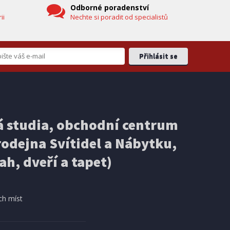
Odborné poradenství
ii
Nechte si poradit od specialistů
EXPEDICI
IHNED K EXPEDICI
3 499 Kč
 studia, obchodní centrum
košíku
Přidat do košíku
odejna Svítidel a Nábytku,
ELEKTRICKÁ KOLOBĚŽKA
Ducati PRO-III
ah, dveří a tapet)
DOPRAVA ZDARMA
ch míst
AKCE