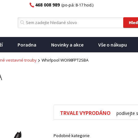
468 008 989
(po-pá: 8-17 hod.)
ží
Poradna
Novinky a akce
Vše o nákupu
né vestavné trouby
Whirlpool WOI98FPT2SBA
A
TRVALE VYPRODÁNO
podívejte 
Podobné kategorie