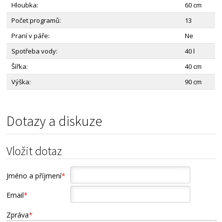
Hloubka:
60 cm
Počet programů:
13
Praní v páře:
Ne
Spotřeba vody:
40 l
Šířka:
40 cm
Výška:
90 cm
Dotazy a diskuze
Vložit dotaz
Jméno a příjmení
*
Email
*
Zpráva
*