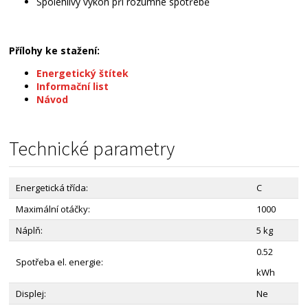
Spolehlivý výkon při rozumné spotřebě
Přílohy ke stažení:
Energetický štítek
Informační list
Návod
Technické parametry
Energetická třída:
C
Maximální otáčky:
1000
Náplň:
5 kg
0.52
Spotřeba el. energie:
kWh
Displej:
Ne