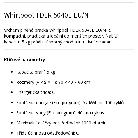
Přílohy ke stažení
Whirlpool TDLR 5040L EU/N
Alternativní zboží
Vrchem plněná pračka Whirlpool TDLR 5040L EU/N je
kompaktní, praktická a ideální do menších prostor. Nabízí
kapacitu 5 kg prádla, úsporný chod a intuitivní ovládání.
Klíčové parametry
Kapacita praní: 5 kg
Rozměry (V × Š × H): 90 × 40 × 60 cm
Energetická třída: C
Spotřeba energie (Eco program): 52 kWh na 100 cyklů
Spotřeba vody (Eco program): 40 l na cyklus
Maximální otáčky odstřeďování: 1000 ot./min
Třída účinnosti odstřeďování: C