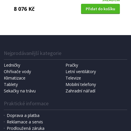
8 076 Kč
Přidat do košíku
PRAČKA S HORNÍM PLNĚNÍM
Whirlpool TDLR 6240L EU/N
Nejprodávanější kategorie
DOPRAVA ZDARMA
Ledničky
Pračky
Ohřívače vody
Letní ventilátory
Klimatizace
Televize
Tablety
Mobilní telefony
Sekačky na trávu
Zahradní nářadí
Praktické informace
Doprava a platba
Reklamace a servis
Prodloužená záruka
SKLADEM