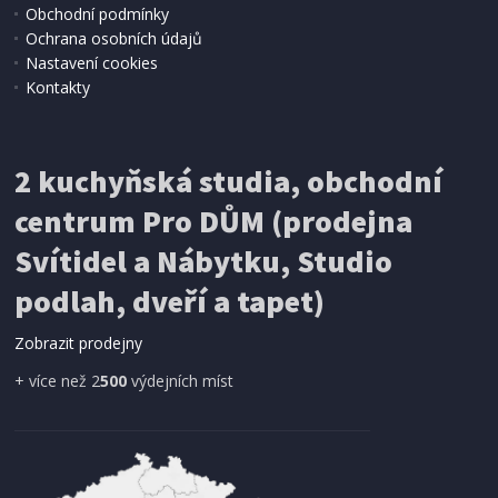
Obchodní podmínky
10 490 Kč
Přidat do košíku
Ochrana osobních údajů
Nastavení cookies
Kontakty
PRAČKA S HORNÍM PLNĚNÍM
Electrolux 500 TimeCare EW2TN5061FC
2 kuchyňská studia, obchodní
centrum Pro DŮM (prodejna
DOPRAVA ZDARMA
Svítidel a Nábytku, Studio
podlah, dveří a tapet)
Zobrazit prodejny
+ více než 2
500
výdejních míst
SKLADEM