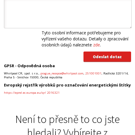
Tyto osobní informace potřebujeme pro
vyřízení vašeho dotazu. Detaily o zpracování
osobních údajů naleznete
zde
.
GPSR - Odpovědná osoba
Whirlpool CR, spol. s r.o.,
prague_recepce@whirlpool.com
,
251001001
, Radlická 3201/14,
Praha 5 - Smíchov 15000, Česká republika
Evropský rejstřík výrobků pro označování energetickými štítky
https://eprel.ec.europa.eu/qr/ 2016321
Není to přesně to co jste
hledali? Vybírejte z