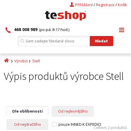
Přihlášení
/
Registrace
/
Košík
468 008 989
(po-pá: 8-17 hod.)
Výrobci
Stell
Výpis produktů výrobce Stell
Dle oblíbenosti
Od nejlevnějšího
Od nejdražšího
pouze IHNED K EXPEDICI
Celkem 2 produktů