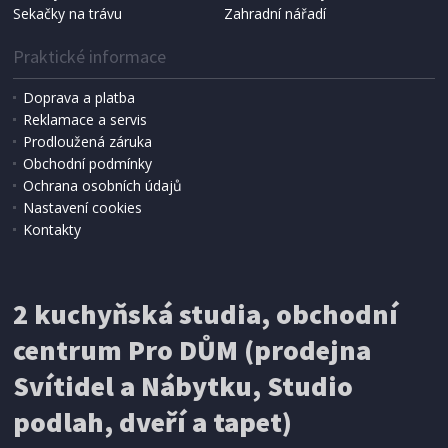
Sekačky na trávu
Zahradní nářadí
Praktické informace
Doprava a platba
Reklamace a servis
Prodloužená záruka
Obchodní podmínky
Ochrana osobních údajů
Nastavení cookies
Kontakty
IHNED K EXPEDICI
2 kuchyňská studia, obchodní
199 Kč
Přidat do košíku
centrum Pro DŮM (prodejna
Svítidel a Nábytku, Studio
SÍŤ PROTI HMYZU
podlah, dveří a tapet)
ProGarden KO-CY5910600 Síť proti hmyzu do
dveří magnetická 210 x 100 cm