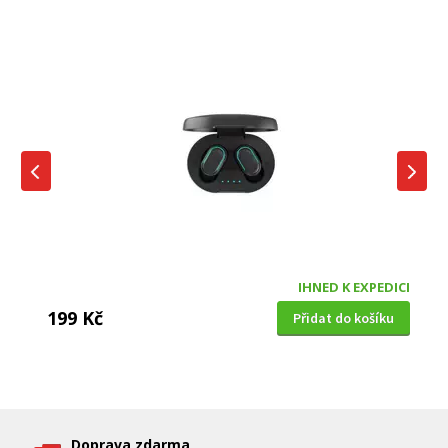
IHNED K EXPEDICI
199 Kč
Přidat do košíku
DĚTSKÁ CHŮVIČKA
Bravo B 5033
Doprava zdarma