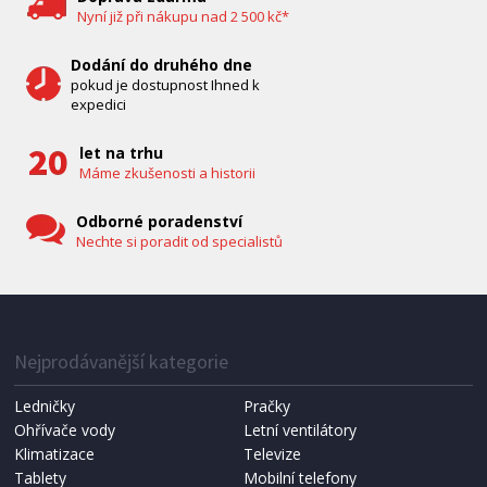
Nyní již při nákupu nad 2 500 kč*
Dodání do druhého dne
pokud je dostupnost Ihned k
expedici
let na trhu
Máme zkušenosti a historii
Odborné poradenství
Nechte si poradit od specialistů
IHNED K EXPEDICI
1 287 Kč
Přidat do košíku
Nejprodávanější kategorie
Ledničky
Pračky
Ohřívače vody
Letní ventilátory
NÁHRADNÍ SÁČKY DO VYSAVAČE
Koma KRA-SB02S (Multi Bag, S-BAG SMS)
Klimatizace
Televize
Tablety
Mobilní telefony