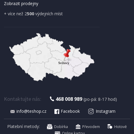
Zobrazit prodejny
+ více než 2
500
výdejních míst
IHNED K EXPEDICI
179 Kč
Přidat do košíku
Kontaktujte nás:
468 008 989
(po-pá: 8-17 hod)
info@teshop.cz
Facebook
Instagram
SUŠIČKA OVOCE S ČASOVAČEM
Concept SO 1060 In Time
Platební metody:
Dobírka
Převodem
Hotově
Online kartou