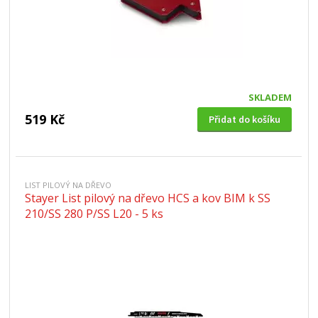
SKLADEM
519 Kč
Přidat do košíku
LIST PILOVÝ NA DŘEVO
Stayer List pilový na dřevo HCS a kov BIM k SS
210/SS 280 P/SS L20 - 5 ks