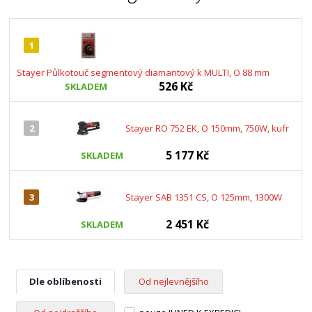
1
Stayer Půlkotouč segmentový diamantový k MULTI, O 88 mm
526 Kč
SKLADEM
2
Stayer RO 752 EK, O 150mm, 750W, kufr
5 177 Kč
SKLADEM
3
Stayer SAB 1351 CS, O 125mm, 1300W
2 451 Kč
SKLADEM
Dle oblíbenosti
Od nejlevnějšího