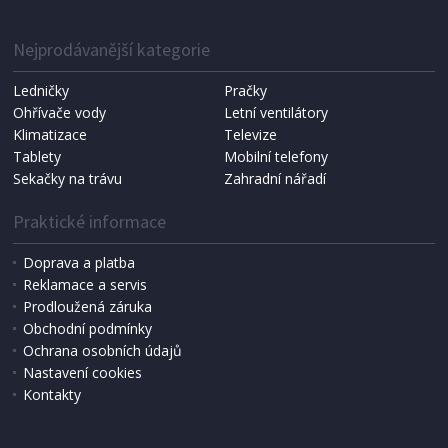
IHNED K EXPEDICI
1 287 Kč
Přidat do košíku
Nejprodávanější kategorie
Ledničky
Pračky
Ohřívače vody
Letní ventilátory
NÁHRADNÍ SÁČKY DO VYSAVAČE
Koma KRA-SB02S (Multi Bag, S-BAG SMS)
Klimatizace
Televize
Tablety
Mobilní telefony
Sekačky na trávu
Zahradní nářadí
Praktické informace
Doprava a platba
Reklamace a servis
Prodloužená záruka
Obchodní podmínky
Ochrana osobních údajů
Nastavení cookies
Kontakty