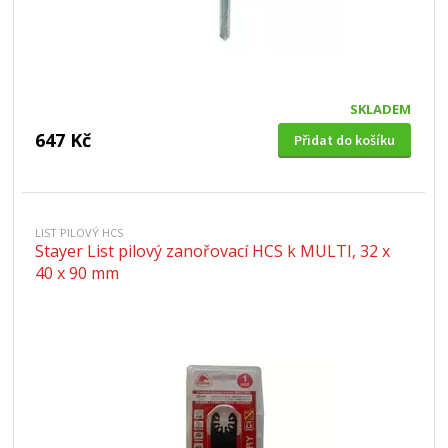
SKLADEM
647 Kč
Přidat do košíku
LIST PILOVÝ HCS
Stayer List pilový zanořovací HCS k MULTI, 32 x
40 x 90 mm