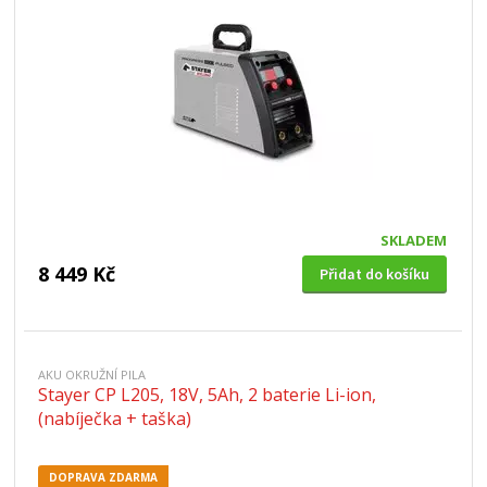
SKLADEM
8 449 Kč
Přidat do košíku
AKU OKRUŽNÍ PILA
Stayer CP L205, 18V, 5Ah, 2 baterie Li-ion,
(nabíječka + taška)
DOPRAVA ZDARMA