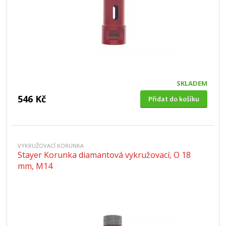
SKLADEM
546 Kč
Přidat do košíku
VYKRUŽOVACÍ KORUNKA
Stayer Korunka diamantová vykružovací, O 18
mm, M14