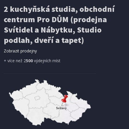
IHNED K EXPEDICI
2 kuchyňská studia, obchodní
199 Kč
Přidat do košíku
centrum Pro DŮM (prodejna
Svítidel a Nábytku, Studio
SÍŤ PROTI HMYZU
podlah, dveří a tapet)
ProGarden KO-CY5910600 Síť proti hmyzu do
dveří magnetická 210 x 100 cm
Zobrazit prodejny
+ více než 2
500
výdejních míst