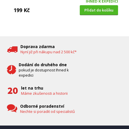
IHNED K EXPEDICI
199 Kč
Přidat do košíku
DĚTSKÁ CHŮVIČKA
Bravo B 5033
Doprava zdarma
Nyní již při nákupu nad 2 500 kč*
Dodání do druhého dne
pokud je dostupnost Ihned k
expedici
let na trhu
Máme zkušenosti a historii
Odborné poradenství
Nechte si poradit od specialistů