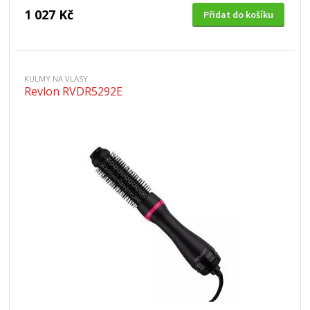
1 027 Kč
Přidat do košíku
KULMY NA VLASY
Revlon RVDR5292E