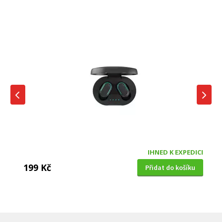
IHNED K EXPEDICI
199 Kč
Přidat do košíku
DĚTSKÁ CHŮVIČKA
Bravo B 5033