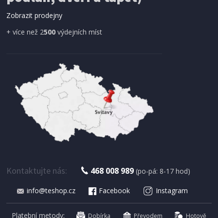
dveří magnetická 210 x 100 cm
Zobrazit prodejny
+ více než 2
500
výdejních míst
IHNED K EXPEDICI
179 Kč
Přidat do košíku
Kontaktujte nás:
468 008 989
(po-pá: 8-17 hod)
info@teshop.cz
Facebook
Instagram
SUŠIČKA OVOCE S ČASOVAČEM
Concept SO 1060 In Time
Platební metody:
Dobírka
Převodem
Hotově