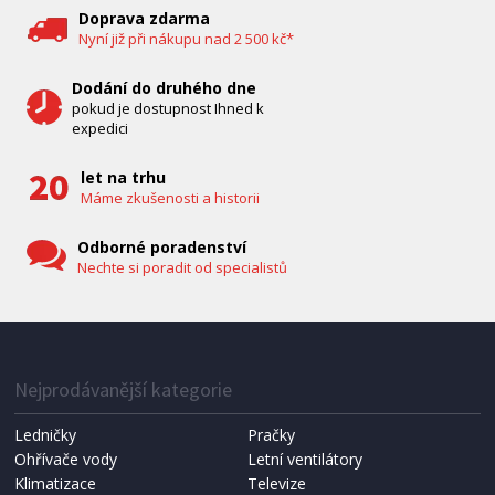
Doprava zdarma
Nyní již při nákupu nad 2 500 kč*
Dodání do druhého dne
pokud je dostupnost Ihned k
expedici
let na trhu
Máme zkušenosti a historii
Odborné poradenství
Nechte si poradit od specialistů
IHNED K EXPEDICI
1 287 Kč
Přidat do košíku
Nejprodávanější kategorie
Ledničky
Pračky
Ohřívače vody
Letní ventilátory
NÁHRADNÍ SÁČKY DO VYSAVAČE
Koma KRA-SB02S (Multi Bag, S-BAG SMS)
Klimatizace
Televize