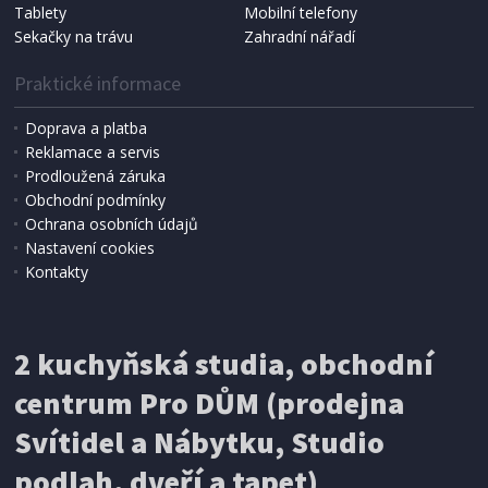
Tablety
Mobilní telefony
Sekačky na trávu
Zahradní nářadí
Praktické informace
Doprava a platba
Reklamace a servis
Prodloužená záruka
Obchodní podmínky
Ochrana osobních údajů
Nastavení cookies
Kontakty
IHNED K EXPEDICI
2 kuchyňská studia, obchodní
199 Kč
Přidat do košíku
centrum Pro DŮM (prodejna
Svítidel a Nábytku, Studio
SÍŤ PROTI HMYZU
podlah, dveří a tapet)
ProGarden KO-CY5910600 Síť proti hmyzu do