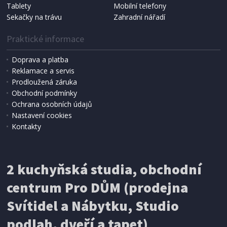
Tablety
Mobilní telefony
Sekačky na trávu
Zahradní nářadí
Praktické informace
Doprava a platba
Reklamace a servis
Prodloužená záruka
Obchodní podmínky
Ochrana osobních údajů
Nastavení cookies
Kontakty
IHNED K EXPEDICI
2 kuchyňská studia, obchodní
199 Kč
Přidat do košíku
centrum Pro DŮM (prodejna
Svítidel a Nábytku, Studio
SÍŤ PROTI HMYZU
podlah, dveří a tapet)
ProGarden KO-CY5910600 Síť proti hmyzu do