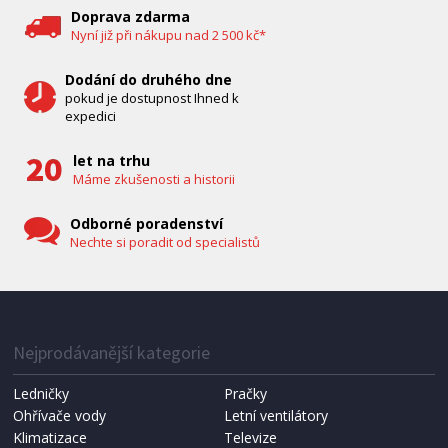
Doprava zdarma
Nyní již při nákupu nad 2 500 kč*
Dodání do druhého dne
pokud je dostupnost Ihned k
expedici
let na trhu
Máme zkušenosti a historii
Odborné poradenství
Nechte si poradit od specialistů
IHNED K EXPEDICI
1 287 Kč
Přidat do košíku
Nejprodávanější kategorie
Ledničky
Pračky
Ohřívače vody
Letní ventilátory
NÁHRADNÍ SÁČKY DO VYSAVAČE
Koma KRA-SB02S (Multi Bag, S-BAG SMS)
Klimatizace
Televize