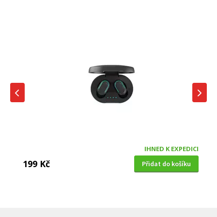
IHNED K EXPEDICI
199 Kč
Přidat do košíku
DĚTSKÁ CHŮVIČKA
Bravo B 5033