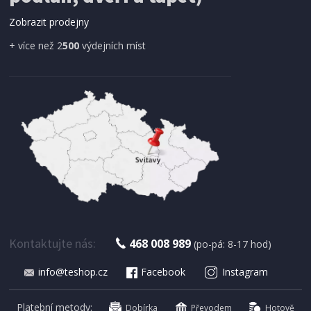
dveří magnetická 210 x 100 cm
Zobrazit prodejny
+ více než 2
500
výdejních míst
IHNED K EXPEDICI
179 Kč
Přidat do košíku
Kontaktujte nás:
468 008 989
(po-pá: 8-17 hod)
info@teshop.cz
Facebook
Instagram
SUŠIČKA OVOCE S ČASOVAČEM
Concept SO 1060 In Time
Platební metody:
Dobírka
Převodem
Hotově