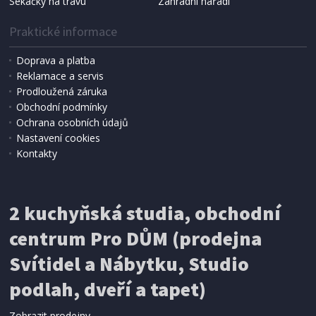
Sekačky na trávu
Zahradní nářadí
Praktické informace
Doprava a platba
Reklamace a servis
Prodloužená záruka
Obchodní podmínky
Ochrana osobních údajů
Nastavení cookies
Kontakty
IHNED K EXPEDICI
2 kuchyňská studia, obchodní
199 Kč
Přidat do košíku
centrum Pro DŮM (prodejna
Svítidel a Nábytku, Studio
SÍŤ PROTI HMYZU
podlah, dveří a tapet)
ProGarden KO-CY5910600 Síť proti hmyzu do
dveří magnetická 210 x 100 cm
Zobrazit prodejny