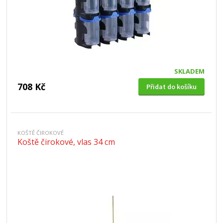
SKLADEM
708 Kč
Přidat do košíku
KOŠTĚ ČIROKOVÉ
Koště čirokové, vlas 34 cm