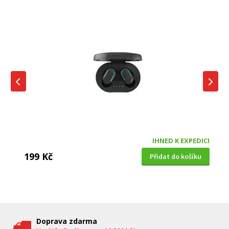
IHNED K EXPEDICI
199 Kč
Přidat do košíku
DĚTSKÁ CHŮVIČKA
Bravo B 5033
Doprava zdarma