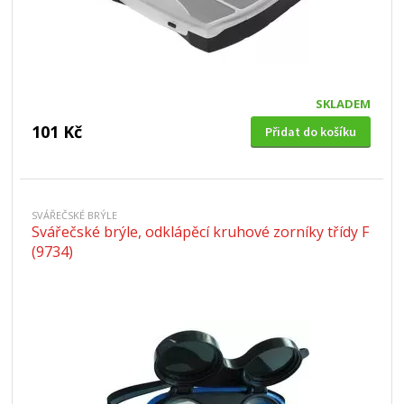
SKLADEM
101 Kč
Přidat do košíku
SVÁŘEČSKÉ BRÝLE
Svářečské brýle, odklápěcí kruhové zorníky třídy F
(9734)