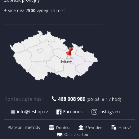
+ více než 2
500
výdejních míst
IHNED K EXPEDICI
179 Kč
Přidat do košíku
Kontaktujte nás:
468 008 989
(po-pá: 8-17 hod)
info@teshop.cz
Facebook
Instagram
SUŠIČKA OVOCE S ČASOVAČEM
Concept SO 1060 In Time
Platební metody:
Dobírka
Převodem
Hotově
Online kartou