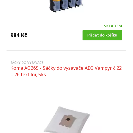
SKLADEM
984 Kč
Přidat do košíku
SÁČKY DO VYSAVAČE
Koma AG26S - Sáčky do vysavače AEG Vampyr č.22
– 26 textilní, 5ks