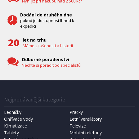
Nyní již při nákupu nad 2 500 kč*
Dodání do druhého dne
pokud je dostupnost Ihned k
expedici
let na trhu
Máme zkušenosti a historii
Odborné poradenství
Nechte si poradit od specialistů
IHNED K EXPEDICI
1 287 Kč
Přidat do košíku
Nejprodávanější kategorie
Ledničky
Pračky
Ohřívače vody
Letní ventilátory
NÁHRADNÍ SÁČKY DO VYSAVAČE
Koma KRA-SB02S (Multi Bag, S-BAG SMS)
Klimatizace
Televize
Tablety
Mobilní telefony