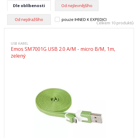
Dle oblíbenosti
Od nejlevnějšího
Od nejdražšího
pouze IHNED K EXPEDICI
Celkem 10 produktů
USB KABEL
Emos SM7001G USB 2.0 A/M - micro B/M, 1m,
zelený