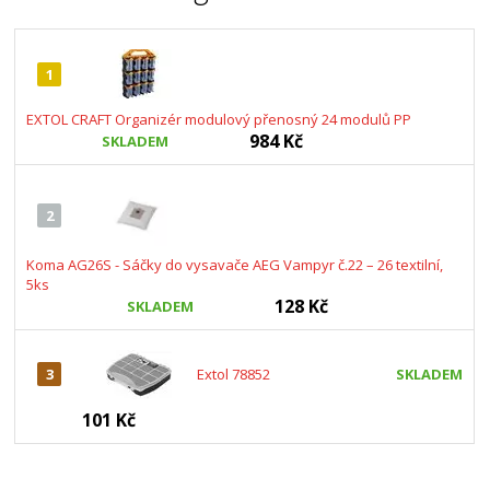
1
EXTOL CRAFT Organizér modulový přenosný 24 modulů PP
984 Kč
SKLADEM
2
Koma AG26S - Sáčky do vysavače AEG Vampyr č.22 – 26 textilní,
5ks
128 Kč
SKLADEM
3
Extol 78852
SKLADEM
101 Kč