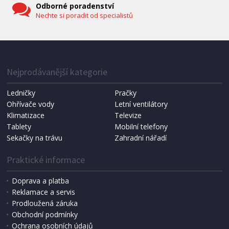
Odborné poradenství
Nechte si poradit od specialistů
IHNED K EXPEDICI
1 287 Kč
Přidat do košíku
Nejprodávanější kategorie
Ledničky
Pračky
Ohřívače vody
Letní ventilátory
NÁHRADNÍ SÁČKY DO VYSAVAČE
Koma KRA-SB02S (Multi Bag, S-BAG SMS)
Klimatizace
Televize
Tablety
Mobilní telefony
Sekačky na trávu
Zahradní nářadí
Praktické informace
Doprava a platba
Reklamace a servis
Prodloužená záruka
Obchodní podmínky
Ochrana osobních údajů