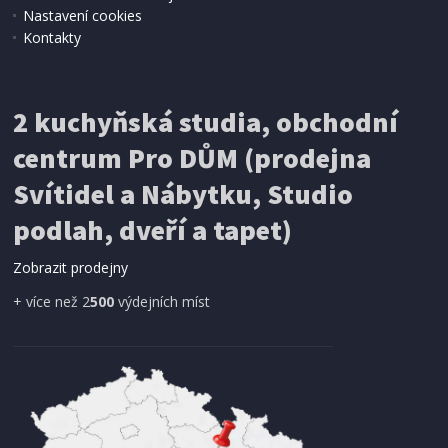
Nastavení cookies
Kontakty
IHNED K EXPEDICI
2 kuchyňská studia, obchodní
199 Kč
Přidat do košíku
centrum Pro DŮM (prodejna
Svítidel a Nábytku, Studio
SÍŤ PROTI HMYZU
podlah, dveří a tapet)
ProGarden KO-CY5910600 Síť proti hmyzu do
dveří magnetická 210 x 100 cm
Zobrazit prodejny
+ více než 2
500
výdejních míst