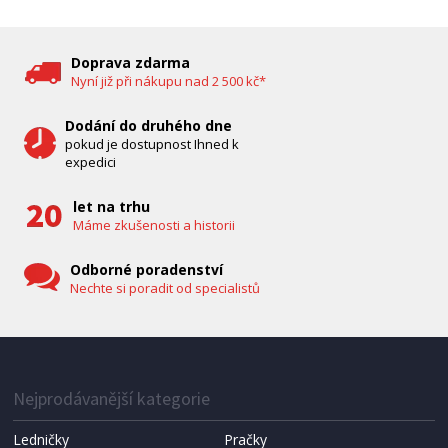
DĚTSKÁ CHŮVIČKA
Bravo B 5033
Doprava zdarma
Nyní již při nákupu nad 2 500 kč*
Dodání do druhého dne
pokud je dostupnost Ihned k
expedici
let na trhu
Máme zkušenosti a historii
Odborné poradenství
Nechte si poradit od specialistů
IHNED K EXPEDICI
1 287 Kč
Přidat do košíku
Nejprodávanější kategorie
Ledničky
Pračky