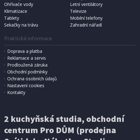
Ohřívače vody
Letní ventilátory
NÁHRADNÍ SÁČKY DO VYSAVAČE
Koma KRA-SB02S (Multi Bag, S-BAG SMS)
Klimatizace
Televize
Tablety
Mobilní telefony
Sekačky na trávu
Zahradní nářadí
Praktické informace
Doprava a platba
Reklamace a servis
Prodloužená záruka
Obchodní podmínky
Ochrana osobních údajů
Nastavení cookies
Kontakty
IHNED K EXPEDICI
2 kuchyňská studia, obchodní
199 Kč
Přidat do košíku
centrum Pro DŮM (prodejna