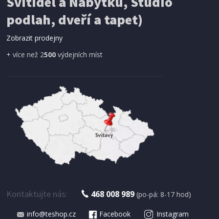
Svítidel a Nábytku, Studio
SÍŤ PROTI HMYZU
podlah, dveří a tapet)
ProGarden KO-CY5910600 Síť proti hmyzu do
dveří magnetická 210 x 100 cm
Zobrazit prodejny
+ více než 2
500
výdejních míst
IHNED K EXPEDICI
179 Kč
Přidat do košíku
Kontaktujte nás:
468 008 989
(po-pá: 8-17 hod)
info@teshop.cz
Facebook
Instagram