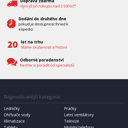
Doprava zdarma
Nyní již při nákupu nad 2 500 kč*
Dodání do druhého dne
pokud je dostupnost Ihned k
expedici
let na trhu
Máme zkušenosti a historii
Odborné poradenství
Nechte si poradit od specialistů
IHNED K EXPEDICI
1 287 Kč
Přidat do košíku
Nejprodávanější kategorie
Ledničky
Pračky
Ohřívače vody
Letní ventilátory
NÁHRADNÍ SÁČKY DO VYSAVAČE
Koma KRA-SB02S (Multi Bag, S-BAG SMS)
Klimatizace
Televize
Tablety
Mobilní telefony