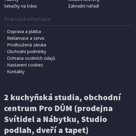
Sekačky na trávu
Zahradní nářadí
Praktické informace
Doprava a platba
Reklamace a servis
Prodloužená záruka
Obchodní podmínky
Ochrana osobních údajů
Nastavení cookies
Kontakty
IHNED K EXPEDICI
2 kuchyňská studia, obchodní
199 Kč
Přidat do košíku
centrum Pro DŮM (prodejna
Svítidel a Nábytku, Studio
SÍŤ PROTI HMYZU
podlah, dveří a tapet)
ProGarden KO-CY5910600 Síť proti hmyzu do
dveří magnetická 210 x 100 cm