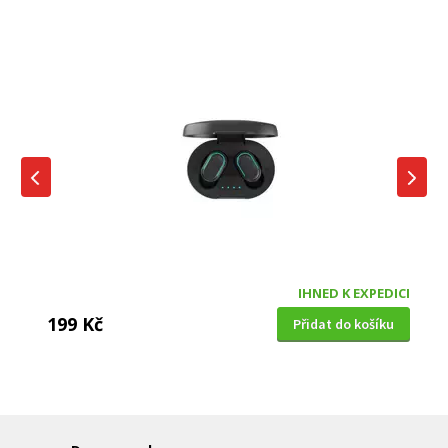
IHNED K EXPEDICI
199 Kč
Přidat do košíku
DĚTSKÁ CHŮVIČKA
Bravo B 5033