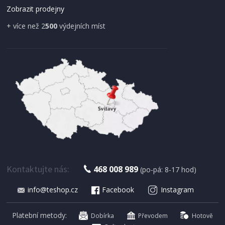
Zobrazit prodejny
+ více než 2
500
výdejních míst
IHNED K EXPEDICI
179 Kč
Přidat do košíku
Kontaktujte nás:
468 008 989
(po-pá: 8-17 hod)
info@teshop.cz
Facebook
Instagram
SUŠIČKA OVOCE S ČASOVAČEM
Concept SO 1060 In Time
Platební metody:
Dobírka
Převodem
Hotově