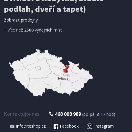
SÍŤ PROTI HMYZU
podlah, dveří a tapet)
ProGarden KO-CY5910600 Síť proti hmyzu do
dveří magnetická 210 x 100 cm
Zobrazit prodejny
+ více než 2
500
výdejních míst
IHNED K EXPEDICI
179 Kč
Přidat do košíku
Kontaktujte nás:
468 008 989
(po-pá: 8-17 hod)
info@teshop.cz
Facebook
Instagram