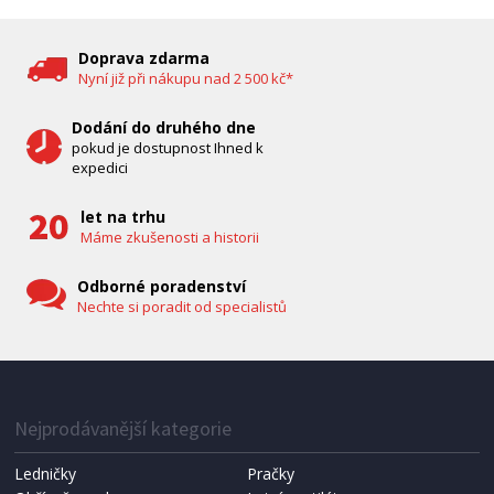
DĚTSKÁ CHŮVIČKA
Bravo B 5033
Doprava zdarma
Nyní již při nákupu nad 2 500 kč*
Dodání do druhého dne
pokud je dostupnost Ihned k
expedici
let na trhu
Máme zkušenosti a historii
Odborné poradenství
Nechte si poradit od specialistů
IHNED K EXPEDICI
1 287 Kč
Přidat do košíku
Nejprodávanější kategorie
Ledničky
Pračky