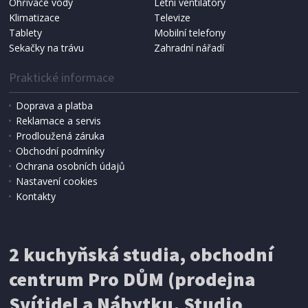
Ohřívače vody
Letní ventilátory
NÁHRADNÍ SÁČKY DO VYSAVAČE
Koma KRA-SB02S (Multi Bag, S-BAG SMS)
Klimatizace
Televize
Tablety
Mobilní telefony
Sekačky na trávu
Zahradní nářadí
Praktické informace
Doprava a platba
Reklamace a servis
Prodloužená záruka
Obchodní podmínky
Ochrana osobních údajů
Nastavení cookies
Kontakty
IHNED K EXPEDICI
2 kuchyňská studia, obchodní
199 Kč
Přidat do košíku
centrum Pro DŮM (prodejna
Svítidel a Nábytku, Studio