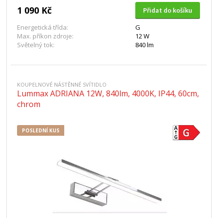
1 090 Kč
Přidat do košíku
Energetická třída:
G
Max. příkon zdroje:
12 W
Světelný tok:
840 lm
KOUPELNOVÉ NÁSTĚNNÉ SVÍTIDLO
Lummax ADRIANA 12W, 840lm, 4000K, IP44, 60cm,
chrom
POSLEDNÍ KUS