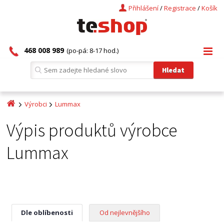
Přihlášení
/
Registrace
/
Košík
468 008 989
(po-pá: 8-17 hod.)
Výrobci
Lummax
Výpis produktů výrobce
Lummax
Dle oblíbenosti
Od nejlevnějšího