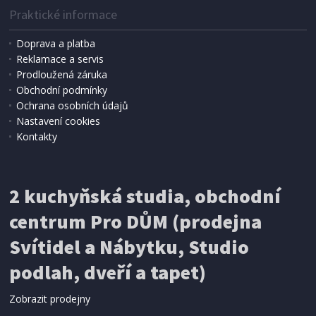
Praktické informace
Doprava a platba
Reklamace a servis
Prodloužená záruka
Obchodní podmínky
Ochrana osobních údajů
Nastavení cookies
Kontakty
IHNED K EXPEDICI
2 kuchyňská studia, obchodní
199 Kč
Přidat do košíku
centrum Pro DŮM (prodejna
Svítidel a Nábytku, Studio
SÍŤ PROTI HMYZU
podlah, dveří a tapet)
ProGarden KO-CY5910600 Síť proti hmyzu do
dveří magnetická 210 x 100 cm
Zobrazit prodejny