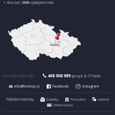
+ více než 2
500
výdejních míst
IHNED K EXPEDICI
179 Kč
Přidat do košíku
Kontaktujte nás:
468 008 989
(po-pá: 8-17 hod)
info@teshop.cz
Facebook
Instagram
SUŠIČKA OVOCE S ČASOVAČEM
Concept SO 1060 In Time
Platební metody:
Dobírka
Převodem
Hotově
Online kartou