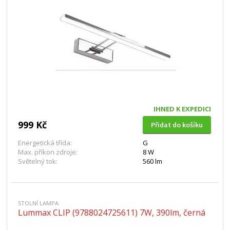
IHNED K EXPEDICI
999 Kč
Přidat do košíku
Energetická třída:
G
Max. příkon zdroje:
8 W
Světelný tok:
560 lm
STOLNÍ LAMPA
Lummax CLIP (9788024725611) 7W, 390lm, černá