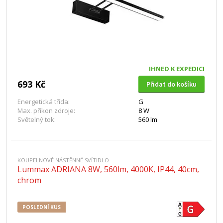
IHNED K EXPEDICI
693 Kč
Přidat do košíku
Energetická třída:
G
Max. příkon zdroje:
8 W
Světelný tok:
560 lm
KOUPELNOVÉ NÁSTĚNNÉ SVÍTIDLO
Lummax ADRIANA 8W, 560lm, 4000K, IP44, 40cm,
chrom
POSLEDNÍ KUS