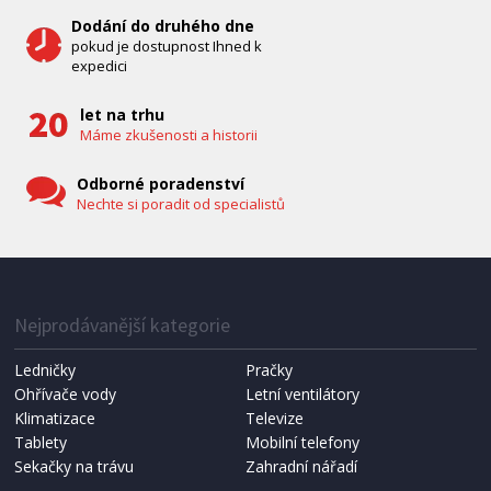
Dodání do druhého dne
pokud je dostupnost Ihned k
expedici
let na trhu
Máme zkušenosti a historii
Odborné poradenství
Nechte si poradit od specialistů
IHNED K EXPEDICI
1 287 Kč
Přidat do košíku
Nejprodávanější kategorie
Ledničky
Pračky
Ohřívače vody
Letní ventilátory
NÁHRADNÍ SÁČKY DO VYSAVAČE
Koma KRA-SB02S (Multi Bag, S-BAG SMS)
Klimatizace
Televize
Tablety
Mobilní telefony
Sekačky na trávu
Zahradní nářadí