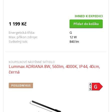
IHNED K EXPEDICI
1 199 Kč
Přidat do košíku
Energetická třída:
G
Max. příkon zdroje:
12 W
Světelný tok:
840 lm
KOUPELNOVÉ NÁSTĚNNÉ SVÍTIDLO
Lummax ADRIANA 8W, 560lm, 4000K, IP44, 40cm,
černá
POSLEDNÍ KUS