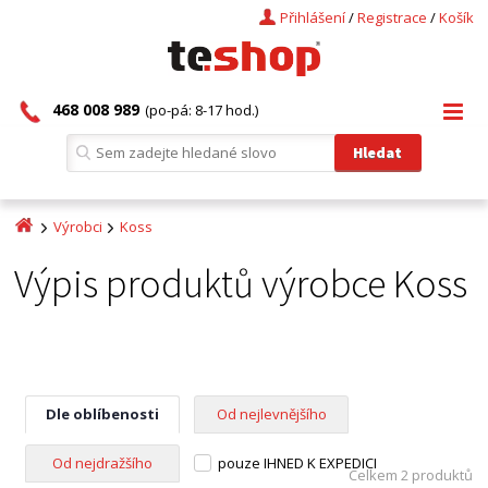
Přihlášení
/
Registrace
/
Košík
468 008 989
(po-pá: 8-17 hod.)
Výrobci
Koss
Výpis produktů výrobce Koss
Dle oblíbenosti
Od nejlevnějšího
Od nejdražšího
pouze IHNED K EXPEDICI
Celkem 2 produktů