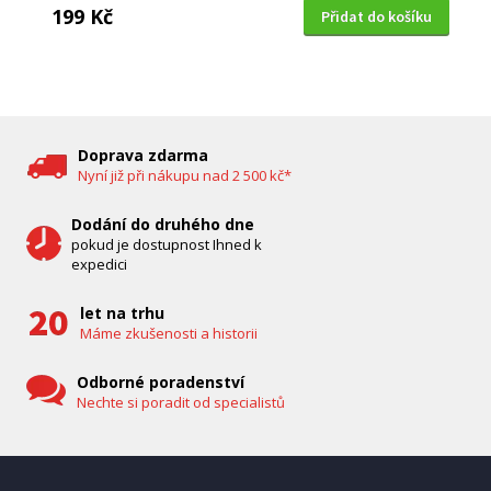
199 Kč
Přidat do košíku
DĚTSKÁ CHŮVIČKA
Bravo B 5033
Doprava zdarma
Nyní již při nákupu nad 2 500 kč*
Dodání do druhého dne
pokud je dostupnost Ihned k
expedici
let na trhu
Máme zkušenosti a historii
Odborné poradenství
Nechte si poradit od specialistů
IHNED K EXPEDICI