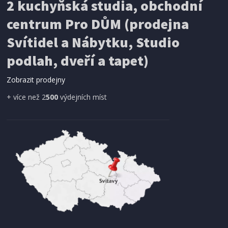
2 kuchyňská studia, obchodní
199 Kč
Přidat do košíku
centrum Pro DŮM (prodejna
Svítidel a Nábytku, Studio
SÍŤ PROTI HMYZU
podlah, dveří a tapet)
ProGarden KO-CY5910600 Síť proti hmyzu do
dveří magnetická 210 x 100 cm
Zobrazit prodejny
+ více než 2
500
výdejních míst
IHNED K EXPEDICI