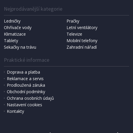
1 287 Kč
Přidat do košíku
Nejprodávanější kategorie
Ledničky
Pračky
Ohřívače vody
Letní ventilátory
NÁHRADNÍ SÁČKY DO VYSAVAČE
Koma KRA-SB02S (Multi Bag, S-BAG SMS)
Klimatizace
Televize
Tablety
Mobilní telefony
Sekačky na trávu
Zahradní nářadí
Praktické informace
Doprava a platba
Reklamace a servis
Prodloužená záruka
Obchodní podmínky
Ochrana osobních údajů
Nastavení cookies
Kontakty
IHNED K EXPEDICI