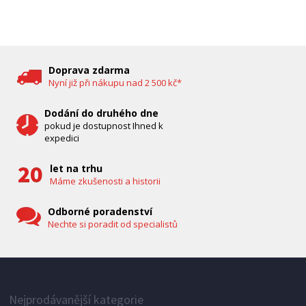
DĚTSKÁ CHŮVIČKA
Bravo B 5033
Doprava zdarma
Nyní již při nákupu nad 2 500 kč*
Dodání do druhého dne
pokud je dostupnost Ihned k
expedici
let na trhu
Máme zkušenosti a historii
Odborné poradenství
Nechte si poradit od specialistů
IHNED K EXPEDICI
1 287 Kč
Přidat do košíku
Nejprodávanější kategorie