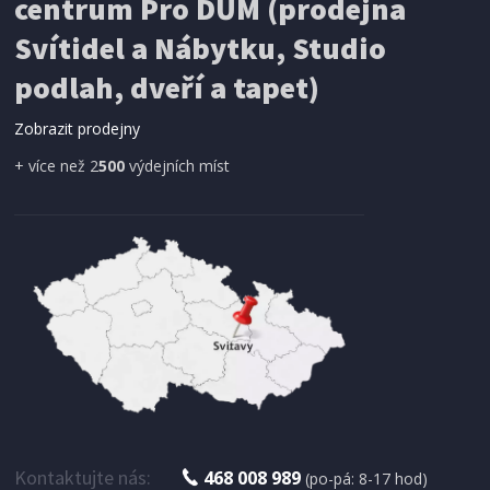
centrum Pro DŮM (prodejna
Svítidel a Nábytku, Studio
SÍŤ PROTI HMYZU
podlah, dveří a tapet)
ProGarden KO-CY5910600 Síť proti hmyzu do
dveří magnetická 210 x 100 cm
Zobrazit prodejny
+ více než 2
500
výdejních míst
IHNED K EXPEDICI
179 Kč
Přidat do košíku
Kontaktujte nás:
468 008 989
(po-pá: 8-17 hod)