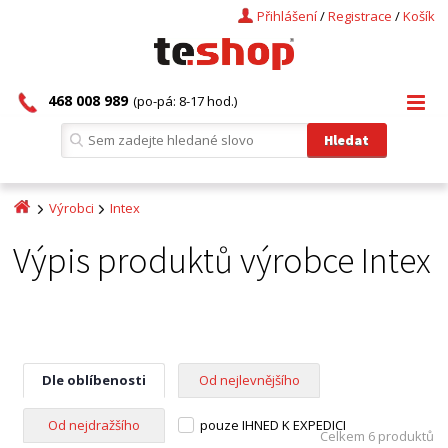
Přihlášení
/
Registrace
/
Košík
468 008 989
(po-pá: 8-17 hod.)
Výrobci
Intex
Výpis produktů výrobce Intex
Dle oblíbenosti
Od nejlevnějšího
Od nejdražšího
pouze IHNED K EXPEDICI
Celkem 6 produktů