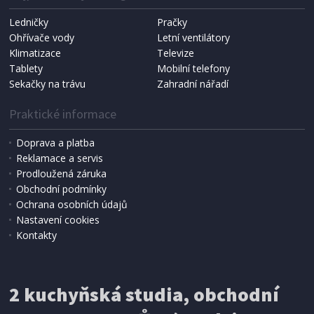
Ledničky
Pračky
Ohřívače vody
Letní ventilátory
NÁHRADNÍ SÁČKY DO VYSAVAČE
Koma KRA-SB02S (Multi Bag, S-BAG SMS)
Klimatizace
Televize
Tablety
Mobilní telefony
Sekačky na trávu
Zahradní nářadí
Praktické informace
Doprava a platba
Reklamace a servis
Prodloužená záruka
Obchodní podmínky
Ochrana osobních údajů
Nastavení cookies
Kontakty
IHNED K EXPEDICI
2 kuchyňská studia, obchodní
199 Kč
Přidat do košíku