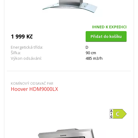
IHNED K EXPEDICI
1 999 Kč
Přidat do košíku
Energetická třída:
D
Šířka:
90 cm
Výkon odsávání:
485 m3/h
KOMÍNOVÝ ODSAVAČ PAR
Hoover HDM9000LX