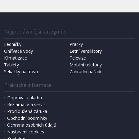
IHNED K EXPEDICI
1 287 Kč
Přidat do košíku
Nejprodávanější kategorie
Ledničky
Pračky
Ohřívače vody
Letní ventilátory
NÁHRADNÍ SÁČKY DO VYSAVAČE
Koma KRA-SB02S (Multi Bag, S-BAG SMS)
Klimatizace
Televize
Tablety
Mobilní telefony
Sekačky na trávu
Zahradní nářadí
Praktické informace
Doprava a platba
Reklamace a servis
Prodloužená záruka
Obchodní podmínky
Ochrana osobních údajů
Nastavení cookies
Kontakty