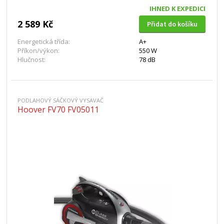
IHNED K EXPEDICI
2 589 Kč
Přidat do košíku
Energetická třída:
A+
Příkon/výkon:
550 W
Hlučnost:
78 dB
PODLAHOVÝ SÁČKOVÝ VYSAVAČ
Hoover FV70 FV05011