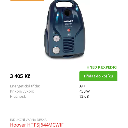
IHNED K EXPEDICI
3 405 Kč
Přidat do košíku
Energetická třída:
A++
Příkon/výkon:
450 W
Hlučnost:
72 dB
INDUKČNÍ VARNÁ DESKA
Hoover HTPSJ644MCWIFI