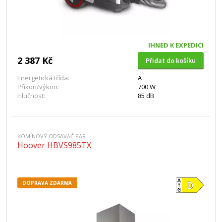
IHNED K EXPEDICI
2 387 Kč
Přidat do košíku
Energetická třída:
A
Příkon/výkon:
700 W
Hlučnost:
85 dB
KOMÍNOVÝ ODSAVAČ PAR
Hoover HBVS985TX
DOPRAVA ZDARMA