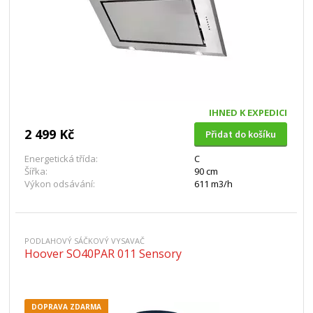
IHNED K EXPEDICI
2 499 Kč
Přidat do košíku
Energetická třída:
C
Šířka:
90 cm
Výkon odsávání:
611 m3/h
PODLAHOVÝ SÁČKOVÝ VYSAVAČ
Hoover SO40PAR 011 Sensory
DOPRAVA ZDARMA