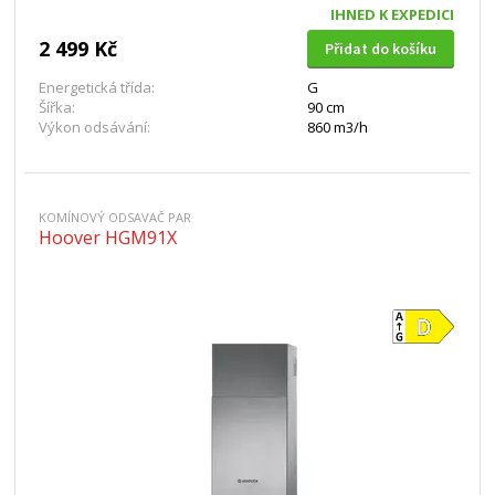
IHNED K EXPEDICI
2 499 Kč
Přidat do košíku
Energetická třída:
G
Šířka:
90 cm
Výkon odsávání:
860 m3/h
KOMÍNOVÝ ODSAVAČ PAR
Hoover HGM91X