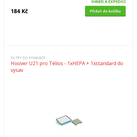
IHNED K EXPEDICI
184 Kč
Přidat do košíku
FILTRY DO VYSAVAČE
Hoover U21 pro Télios - 1xHEPA + 1xstandard do
vysav