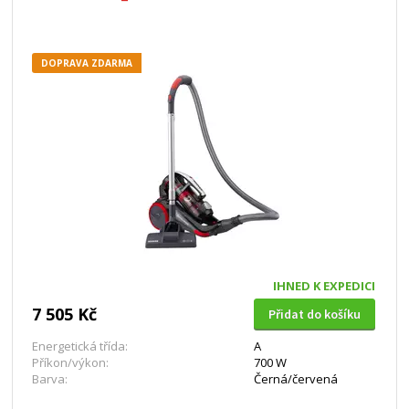
DOPRAVA ZDARMA
IHNED K EXPEDICI
7 505 Kč
Přidat do košíku
Energetická třída:
A
Příkon/výkon:
700 W
Barva:
Černá/červená