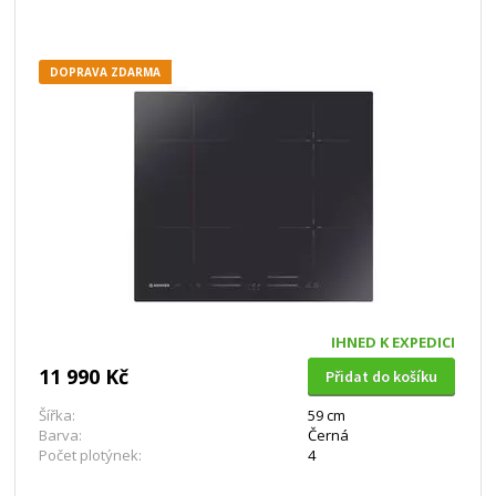
DOPRAVA ZDARMA
IHNED K EXPEDICI
11 990 Kč
Přidat do košíku
Šířka:
59 cm
Barva:
Černá
Počet plotýnek:
4