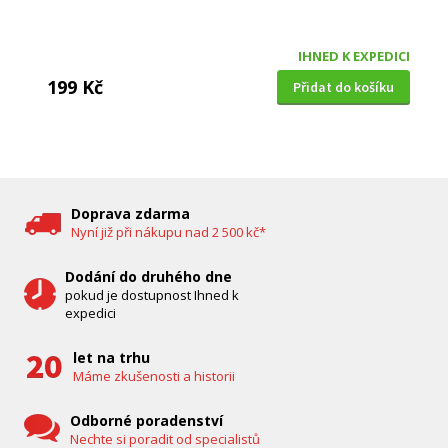
IHNED K EXPEDICI
199 Kč
Přidat do košíku
DĚTSKÁ CHŮVIČKA
Bravo B 5033
Doprava zdarma
Nyní již při nákupu nad 2 500 kč*
Dodání do druhého dne
pokud je dostupnost Ihned k
expedici
let na trhu
Máme zkušenosti a historii
Odborné poradenství
Nechte si poradit od specialistů