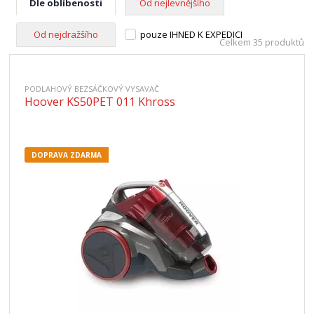
Dle oblíbenosti
Od nejlevnějšího
Od nejdražšího
pouze IHNED K EXPEDICI
Celkem 35 produktů
PODLAHOVÝ BEZSÁČKOVÝ VYSAVAČ
Hoover KS50PET 011 Khross
DOPRAVA ZDARMA