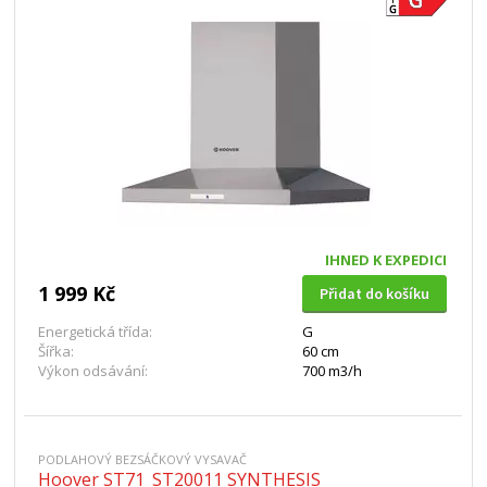
IHNED K EXPEDICI
1 999 Kč
Přidat do košíku
Energetická třída:
G
Šířka:
60 cm
Výkon odsávání:
700 m3/h
PODLAHOVÝ BEZSÁČKOVÝ VYSAVAČ
Hoover ST71_ST20011 SYNTHESIS