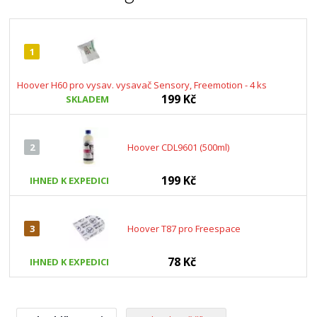
1
Hoover H60 pro vysav. vysavač Sensory, Freemotion - 4 ks
199 Kč
SKLADEM
2
Hoover CDL9601 (500ml)
199 Kč
IHNED K EXPEDICI
3
Hoover T87 pro Freespace
78 Kč
IHNED K EXPEDICI