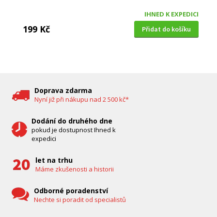
IHNED K EXPEDICI
199 Kč
Přidat do košíku
DĚTSKÁ CHŮVIČKA
Bravo B 5033
Doprava zdarma
Nyní již při nákupu nad 2 500 kč*
Dodání do druhého dne
pokud je dostupnost Ihned k
expedici
let na trhu
Máme zkušenosti a historii
Odborné poradenství
Nechte si poradit od specialistů