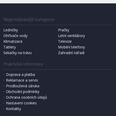
IHNED K EXPEDICI
1 287 Kč
Přidat do košíku
Nejprodávanější kategorie
Ledničky
Pračky
Ohřívače vody
Letní ventilátory
NÁHRADNÍ SÁČKY DO VYSAVAČE
Koma KRA-SB02S (Multi Bag, S-BAG SMS)
Klimatizace
Televize
Tablety
Mobilní telefony
Sekačky na trávu
Zahradní nářadí
Praktické informace
Doprava a platba
Reklamace a servis
Prodloužená záruka
Obchodní podmínky
Ochrana osobních údajů
Nastavení cookies
Kontakty