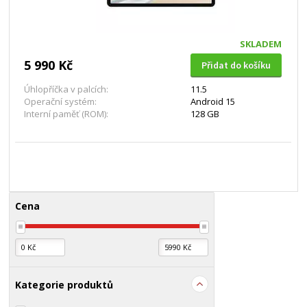
SKLADEM
5 990 Kč
Přidat do košíku
Úhlopříčka v palcích:
11.5
Operační systém:
Android 15
Interní paměť (ROM):
128 GB
Cena
Kategorie produktů