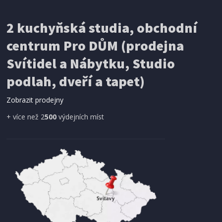
IHNED K EXPEDICI
2 kuchyňská studia, obchodní
199 Kč
Přidat do košíku
centrum Pro DŮM (prodejna
Svítidel a Nábytku, Studio
SÍŤ PROTI HMYZU
podlah, dveří a tapet)
ProGarden KO-CY5910600 Síť proti hmyzu do
dveří magnetická 210 x 100 cm
Zobrazit prodejny
+ více než 2
500
výdejních míst