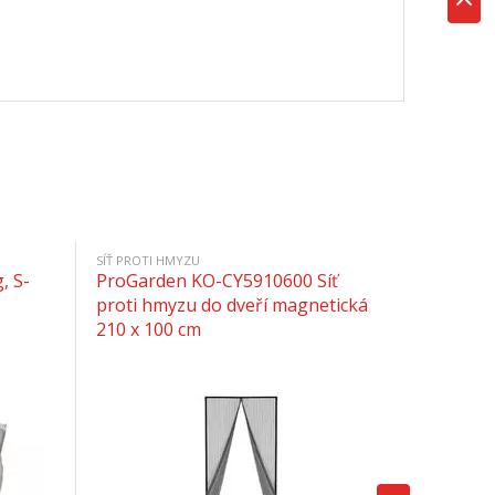
SÍŤ PROTI HMYZU
, S-
ProGarden KO-CY5910600 Síť
proti hmyzu do dveří magnetická
210 x 100 cm