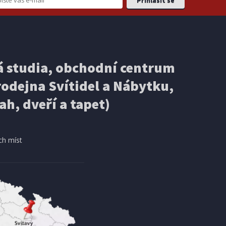
EXPEDICI
IHNED K EXPEDICI
3 499 Kč
 studia, obchodní centrum
košíku
Přidat do košíku
odejna Svítidel a Nábytku,
ELEKTRICKÁ KOLOBĚŽKA
Ducati PRO-III
ah, dveří a tapet)
DOPRAVA ZDARMA
ch míst
AKCE