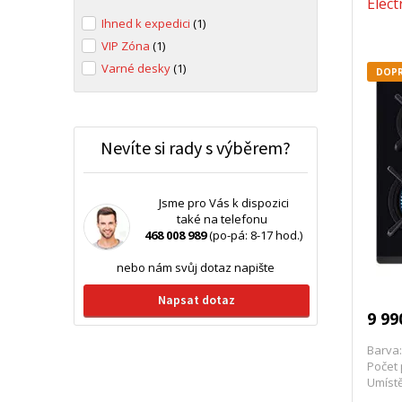
Elec
Ihned k expedici
(1)
VIP Zóna
(1)
Varné desky
(1)
DOPR
Nevíte si rady s výběrem?
Jsme pro Vás k dispozici
také na telefonu
468 008 989
(po-pá: 8-17 hod.)
nebo nám svůj dotaz napište
Napsat dotaz
9 99
Barva:
Počet 
Umístě