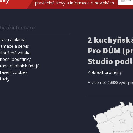
ruky
pravidelné slevy a informace o novinkách
tické informace
IHNED K EXPEDICI
IHNED K 
Kč
159 Kč
2 kuchyňská
Přidat do košíku
Přidat do 
rava a platba
lamace a servis
Pro DŮM (pr
SPRCHA
dloužená záruka
METEOSTANICE
8 l, černá (vč. teploměru)
ECG MS 300 White
Studio podl
hodní podmínky
rana osobních údajů
tavení cookies
Zobrazit prodejny
takty
A ZDARMA
+ více než 2
500
výdejní