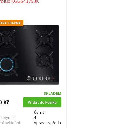
trolux KGG643753K
AVA ZDARMA
SKLADEM
0 Kč
Přidat do košíku
Černá
plotýnek:
4
ní ovládání:
Vpravo, vpředu