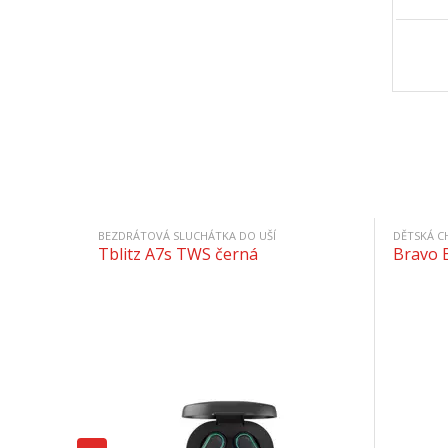
BEZDRÁTOVÁ SLUCHÁTKA DO UŠÍ
DĚTSKÁ C
Tblitz A7s TWS černá
Bravo 