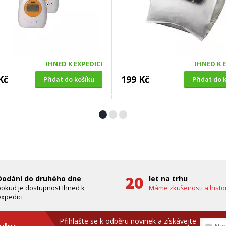
IHNED K EXPEDICI
IHNED K 
Kč
199 Kč
Přidat do košíku
Přidat do 
Á SEKAČKA S POJEZDEM
OKENNÍ SÍŤ PROTI HMYZU
4 SDX 5in1 + balení 0,6l
Extol Craft (99130), 150x18
zdarma)
bílá, PES
A ZDARMA
ZDARMA
Dodání do druhého dne
let na trhu
pokud je dostupnost Ihned k
Máme zkušenosti a histor
xpedici
Přihlašte se k odběru novinek a získávejte