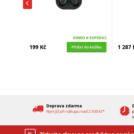
IHNED K EXPEDICI
199 Kč
1 287 
Přidat do košíku
SUŠIČKA OVOCE S ČASOVAČEM
BENZÍNOV
Concept SO 1060 In Time
VeGA 42
oleje (
DOPRAV
DÁREK 
Doprava zdarma
Nyní již při nákupu nad 2 500 kč*
e