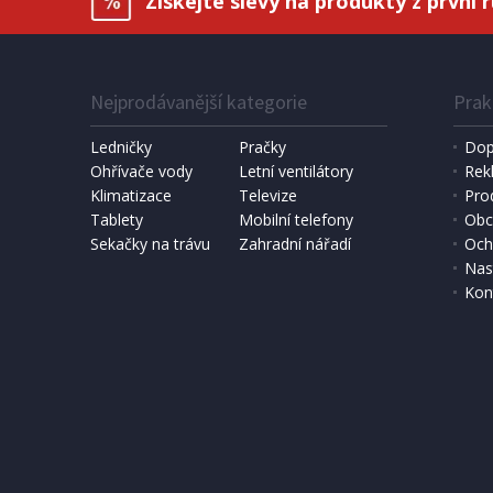
Získejte slevy na produkty z první 
Nejprodávanější kategorie
Prak
IHNED K EXPEDICI
1 190 Kč
6 490 
Přidat do košíku
Ledničky
Pračky
Dop
Ohřívače vody
Letní ventilátory
Rek
Klimatizace
DOMÁCÍ PEKÁRNA CHLEBA
Televize
SOLÁRNÍ 
Pro
Bravo B 4262
Hawaj 3
Tablety
Mobilní telefony
Obc
Sekačky na trávu
Zahradní nářadí
Och
Nas
Kon
DOPRAV