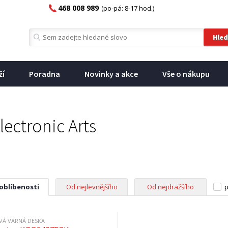
468 008 989
(po-pá: 8-17 hod.)
ží
Poradna
Novinky a akce
Vše o nákupu
ectronic Arts
 oblíbenosti
Od nejlevnějšího
Od nejdražšího
p
VÁ VARNÁ DESKA