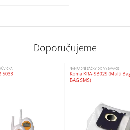
Doporučujeme
HŮVIČKA
NÁHRADNÍ SÁČKY DO VYSAVAČE
B 5033
Koma KRA-SB02S (Multi Bag
BAG SMS)