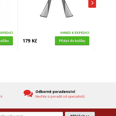
EXPEDICI
IHNED K EXPEDICI
179 Kč
košíku
Přidat do košíku
SOLÁRNÍ SPRCHA
0cm,
Hawaj UNO 38 L černá s dlouhou
hlavicí (vč. teploměru)
DOPRAVA ZDARMA
Odborné poradenství
ii
Nechte si poradit od specialistů