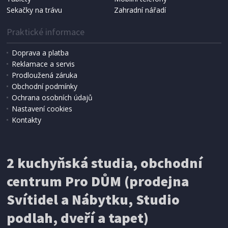
Sekačky na trávu
Zahradní nářadí
Praktické informace
Doprava a platba
Reklamace a servis
Prodloužená záruka
Obchodní podmínky
Ochrana osobních údajů
Nastavení cookies
Kontakty
IHNED K EXPEDICI
2 kuchyňská studia, obchodní
199 Kč
Přidat do košíku
centrum Pro DŮM (prodejna
Svítidel a Nábytku, Studio
SÍŤ PROTI HMYZU
podlah, dveří a tapet)
ProGarden KO-CY5910600 Síť proti hmyzu do
dveří magnetická 210 x 100 cm