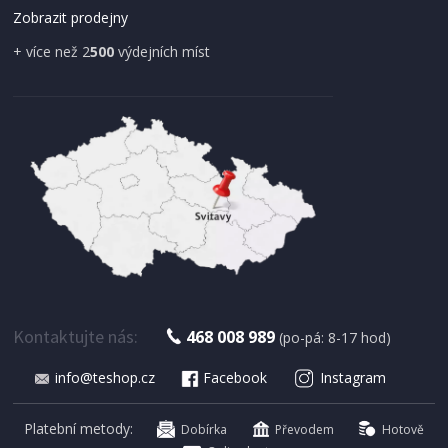
Zobrazit prodejny
+ více než 2
500
výdejních míst
IHNED K EXPEDICI
179 Kč
Přidat do košíku
Kontaktujte nás:
468 008 989
(po-pá: 8-17 hod)
info@teshop.cz
Facebook
Instagram
SUŠIČKA OVOCE S ČASOVAČEM
Concept SO 1060 In Time
Platební metody:
Dobírka
Převodem
Hotově