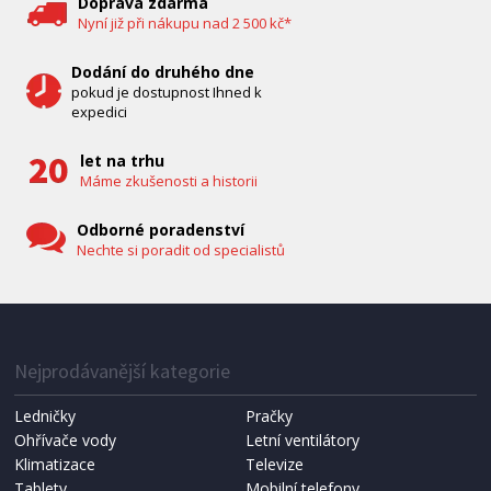
Doprava zdarma
Nyní již při nákupu nad 2 500 kč*
Dodání do druhého dne
pokud je dostupnost Ihned k
expedici
let na trhu
Máme zkušenosti a historii
Odborné poradenství
Nechte si poradit od specialistů
IHNED K EXPEDICI
1 287 Kč
Přidat do košíku
Nejprodávanější kategorie
Ledničky
Pračky
Ohřívače vody
Letní ventilátory
NÁHRADNÍ SÁČKY DO VYSAVAČE
Koma KRA-SB02S (Multi Bag, S-BAG SMS)
Klimatizace
Televize
Tablety
Mobilní telefony