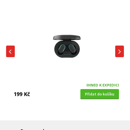
IHNED K EXPEDICI
199 Kč
Přidat do košíku
DĚTSKÁ CHŮVIČKA
Bravo B 5033