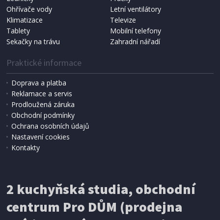
Ohřívače vody
Letní ventilátory
NÁHRADNÍ SÁČKY DO VYSAVAČE
Koma KRA-SB02S (Multi Bag, S-BAG SMS)
Klimatizace
Televize
Tablety
Mobilní telefony
Sekačky na trávu
Zahradní nářadí
Praktické informace
Doprava a platba
Reklamace a servis
Prodloužená záruka
Obchodní podmínky
Ochrana osobních údajů
Nastavení cookies
Kontakty
IHNED K EXPEDICI
2 kuchyňská studia, obchodní
199 Kč
Přidat do košíku
centrum Pro DŮM (prodejna