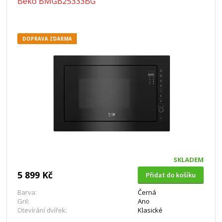
Beko BMGB25333BG
DOPRAVA ZDARMA
SKLADEM
5 899 Kč
Přidat do košíku
Barva:
Černá
Gril:
Ano
Otevírání dvířek:
Klasické