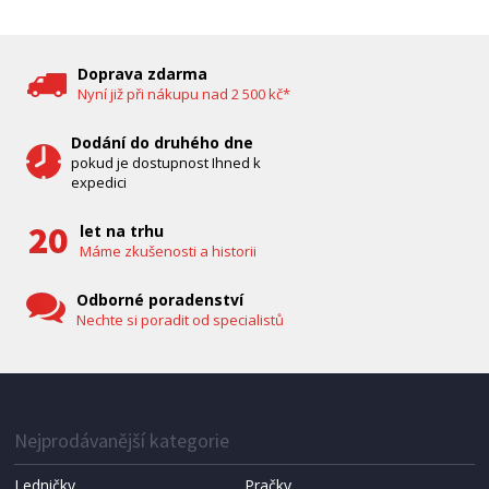
DĚTSKÁ CHŮVIČKA
Bravo B 5033
Doprava zdarma
Nyní již při nákupu nad 2 500 kč*
Dodání do druhého dne
pokud je dostupnost Ihned k
expedici
let na trhu
Máme zkušenosti a historii
Odborné poradenství
Nechte si poradit od specialistů
IHNED K EXPEDICI
1 287 Kč
Přidat do košíku
Nejprodávanější kategorie
Ledničky
Pračky