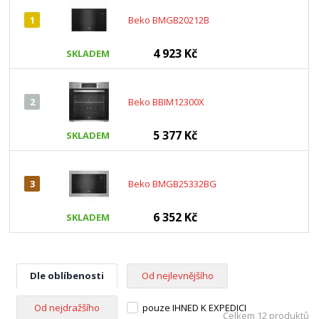
1
Beko BMGB20212B
4 923 Kč
SKLADEM
2
Beko BBIM12300X
5 377 Kč
SKLADEM
3
Beko BMGB25332BG
6 352 Kč
SKLADEM
Dle oblíbenosti
Od nejlevnějšího
Od nejdražšího
pouze IHNED K EXPEDICI
Celkem 12 produktů