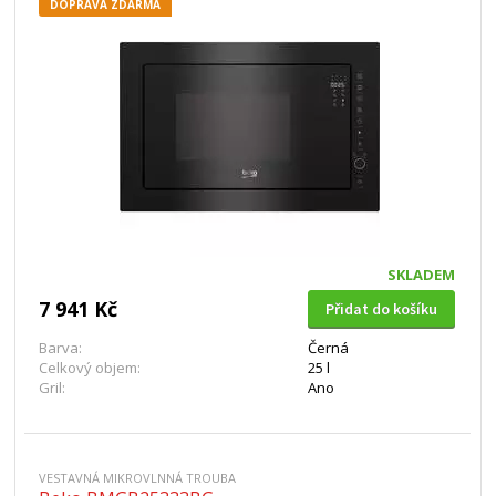
DOPRAVA ZDARMA
SKLADEM
7 941 Kč
Přidat do košíku
Barva:
Černá
Celkový objem:
25 l
Gril:
Ano
VESTAVNÁ MIKROVLNNÁ TROUBA