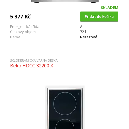
SKLADEM
5 377 Kč
Přidat do košíku
Energetická třída:
A
Celkový objem:
72 l
Barva:
Nerezová
SKLOKERAMICKÁ VARNÁ DESKA
Beko HDCC 32200 X