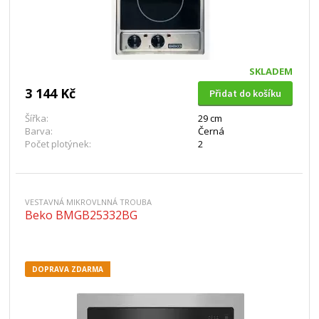
SKLADEM
3 144 Kč
Přidat do košíku
Šířka:
29 cm
Barva:
Černá
Počet plotýnek:
2
VESTAVNÁ MIKROVLNNÁ TROUBA
Beko BMGB25332BG
DOPRAVA ZDARMA