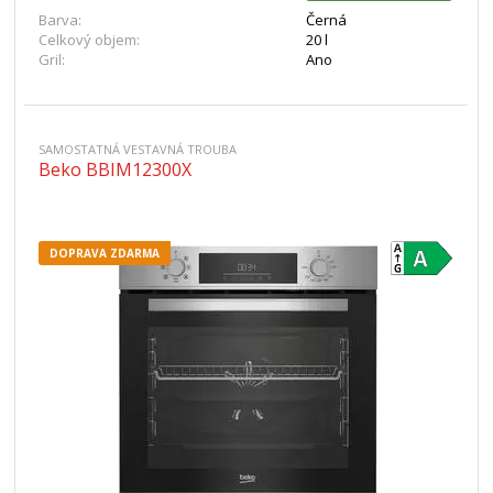
Barva:
Černá
Celkový objem:
20 l
Gril:
Ano
SAMOSTATNÁ VESTAVNÁ TROUBA
Beko BBIM12300X
DOPRAVA ZDARMA