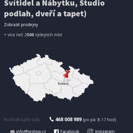
Svítidel a Nábytku, Studio
SÍŤ PROTI HMYZU
podlah, dveří a tapet)
ProGarden KO-CY5910600 Síť proti hmyzu do
dveří magnetická 210 x 100 cm
Zobrazit prodejny
+ více než 2
500
výdejních míst
IHNED K EXPEDICI
179 Kč
Přidat do košíku
Kontaktujte nás:
468 008 989
(po-pá: 8-17 hod)
info@teshop.cz
Facebook
Instagram