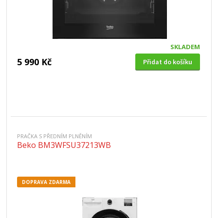
SKLADEM
5 990 Kč
Přidat do košíku
PRAČKA S PŘEDNÍM PLNĚNÍM
Beko BM3WFSU37213WB
DOPRAVA ZDARMA