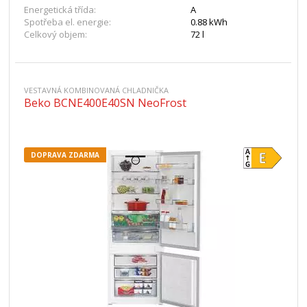
Energetická třída:
A
Spotřeba el. energie:
0.88 kWh
Celkový objem:
72 l
VESTAVNÁ KOMBINOVANÁ CHLADNIČKA
Beko BCNE400E40SN NeoFrost
DOPRAVA ZDARMA