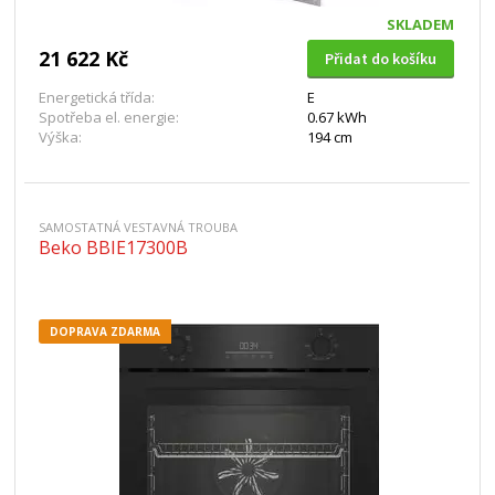
SKLADEM
21 622 Kč
Přidat do košíku
Energetická třída:
E
Spotřeba el. energie:
0.67 kWh
Výška:
194 cm
SAMOSTATNÁ VESTAVNÁ TROUBA
Beko BBIE17300B
DOPRAVA ZDARMA