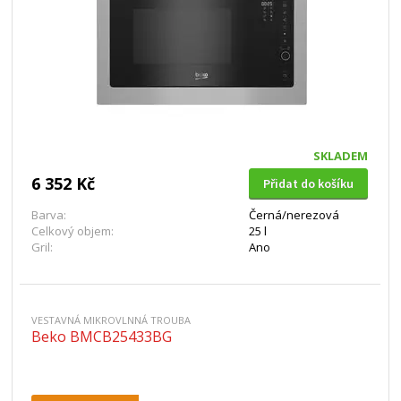
SKLADEM
6 352 Kč
Přidat do košíku
Barva:
Černá/nerezová
Celkový objem:
25 l
Gril:
Ano
VESTAVNÁ MIKROVLNNÁ TROUBA
Beko BMCB25433BG