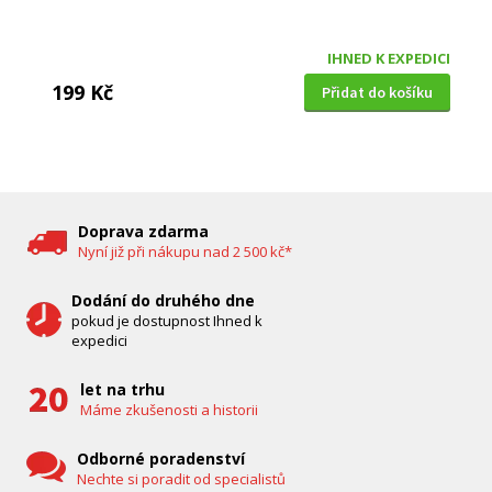
IHNED K EXPEDICI
199 Kč
Přidat do košíku
DĚTSKÁ CHŮVIČKA
Bravo B 5033
Doprava zdarma
Nyní již při nákupu nad 2 500 kč*
Dodání do druhého dne
pokud je dostupnost Ihned k
expedici
let na trhu
Máme zkušenosti a historii
Odborné poradenství
Nechte si poradit od specialistů