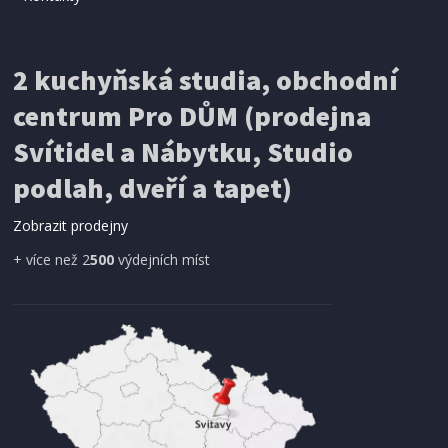
IHNED K EXPEDICI
2 kuchyňská studia, obchodní
199 Kč
Přidat do košíku
centrum Pro DŮM (prodejna
Svítidel a Nábytku, Studio
SÍŤ PROTI HMYZU
podlah, dveří a tapet)
ProGarden KO-CY5910600 Síť proti hmyzu do
dveří magnetická 210 x 100 cm
Zobrazit prodejny
+ více než 2
500
výdejních míst