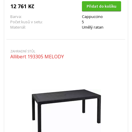
12 761 Kč
Přidat do košíku
Barva:
Cappuccino
Počet kusů v setu:
5
Materiál:
Umělý ratan
ZAHRADNÍ STŮL
Allibert 193305 MELODY