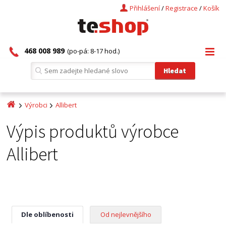
Přihlášení
/
Registrace
/
Košík
468 008 989
(po-pá: 8-17 hod.)
Výrobci
Allibert
Výpis produktů výrobce
Allibert
Dle oblíbenosti
Od nejlevnějšího