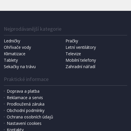
IHNED K EXPEDICI
1 287 Kč
Přidat do košíku
Nejprodávanější kategorie
Ledničky
Pračky
Ohřívače vody
Letní ventilátory
NÁHRADNÍ SÁČKY DO VYSAVAČE
Koma KRA-SB02S (Multi Bag, S-BAG SMS)
Klimatizace
Televize
Tablety
Mobilní telefony
Sekačky na trávu
Zahradní nářadí
Praktické informace
Doprava a platba
Reklamace a servis
Prodloužená záruka
Obchodní podmínky
Ochrana osobních údajů
Nastavení cookies
Kontakty