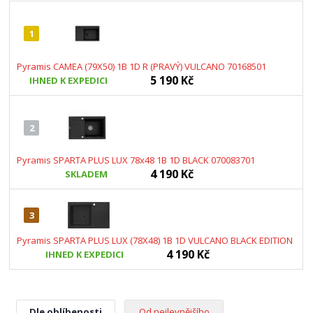
1
Pyramis CAMEA (79X50) 1B 1D R (PRAVÝ) VULCANO 70168501
5 190 Kč
IHNED K EXPEDICI
2
Pyramis SPARTA PLUS LUX 78x48 1B 1D BLACK 070083701
4 190 Kč
SKLADEM
3
Pyramis SPARTA PLUS LUX (78X48) 1B 1D VULCANO BLACK EDITION
4 190 Kč
IHNED K EXPEDICI
Dle oblíbenosti
Od nejlevnějšího