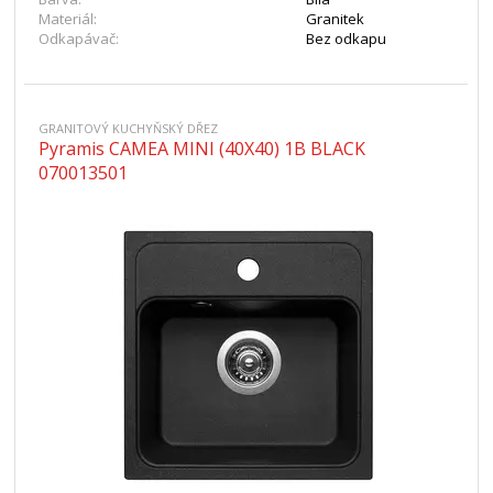
Materiál:
Granitek
Odkapávač:
Bez odkapu
GRANITOVÝ KUCHYŇSKÝ DŘEZ
Pyramis CAMEA MINI (40X40) 1B BLACK
070013501