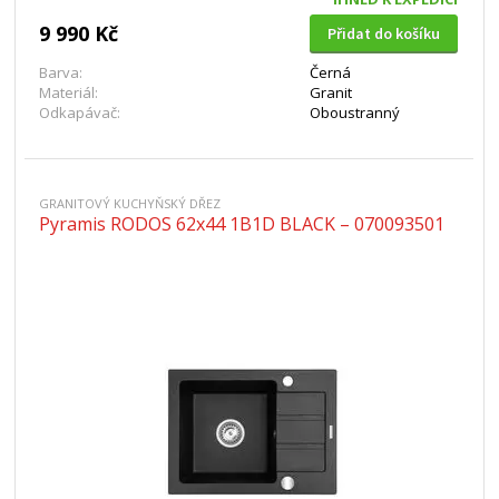
9 990 Kč
Přidat do košíku
Barva:
Černá
Materiál:
Granit
Odkapávač:
Oboustranný
GRANITOVÝ KUCHYŇSKÝ DŘEZ
Pyramis RODOS 62x44 1B1D BLACK – 070093501