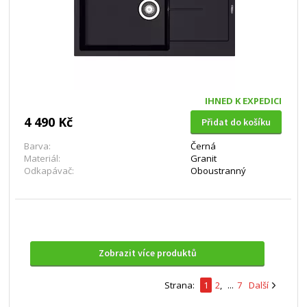
IHNED K EXPEDICI
4 490 Kč
Přidat do košíku
Barva:
Černá
Materiál:
Granit
Odkapávač:
Oboustranný
Zobrazit více produktů
Strana:
1
2
,
...
7
Další