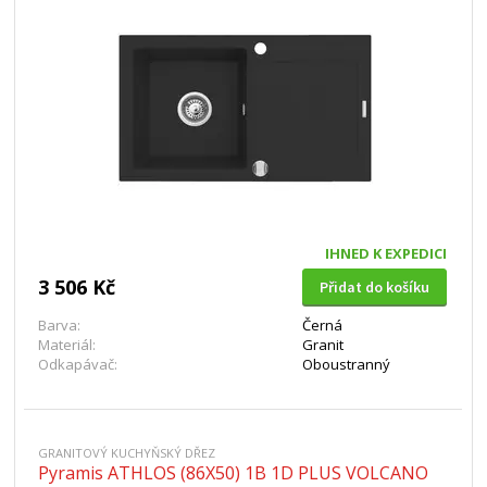
IHNED K EXPEDICI
3 506 Kč
Přidat do košíku
Barva:
Černá
Materiál:
Granit
Odkapávač:
Oboustranný
GRANITOVÝ KUCHYŇSKÝ DŘEZ
Pyramis ATHLOS (86X50) 1B 1D PLUS VOLCANO