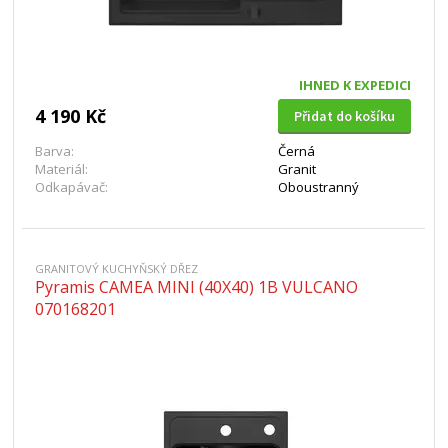
IHNED K EXPEDICI
4 190 Kč
Přidat do košíku
Barva:
Černá
Materiál:
Granit
Odkapávač:
Oboustranný
GRANITOVÝ KUCHYŇSKÝ DŘEZ
Pyramis CAMEA MINI (40X40) 1B VULCANO
070168201