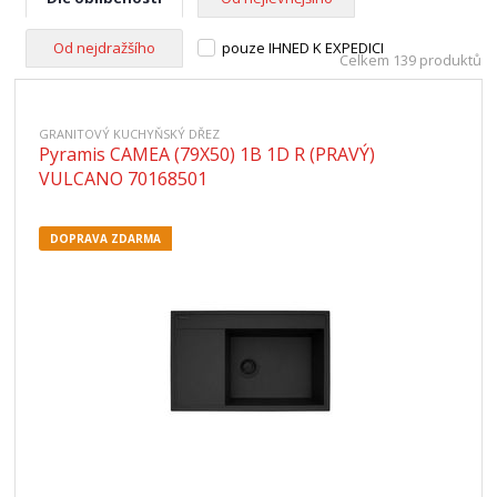
Od nejdražšího
pouze IHNED K EXPEDICI
Celkem 139 produktů
GRANITOVÝ KUCHYŇSKÝ DŘEZ
Pyramis CAMEA (79X50) 1B 1D R (PRAVÝ)
VULCANO 70168501
DOPRAVA ZDARMA