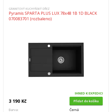
GRANITOVÝ KUCHYŇSKÝ DŘEZ
Pyramis SPARTA PLUS LUX 78x48 1B 1D BLACK
070083701 (rozbaleno)
IHNED K EXPEDICI
3 190 Kč
Přidat do košíku
Barva:
Černá