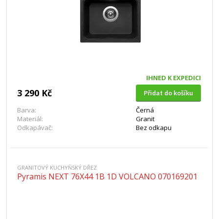
IHNED K EXPEDICI
3 290 Kč
Přidat do košíku
Barva:
Černá
Materiál:
Granit
Odkapávač:
Bez odkapu
GRANITOVÝ KUCHYŇSKÝ DŘEZ
Pyramis NEXT 76X44 1B 1D VOLCANO 070169201