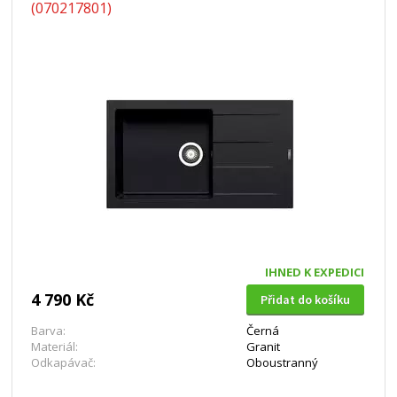
(070217801)
IHNED K EXPEDICI
4 790 Kč
Přidat do košíku
Barva:
Černá
Materiál:
Granit
Odkapávač:
Oboustranný