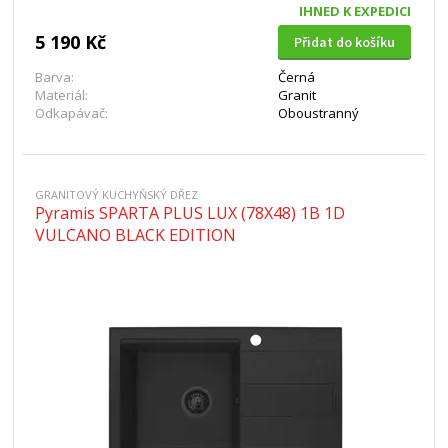
IHNED K EXPEDICI
5 190 Kč
Přidat do košíku
Barva:
Černá
Materiál:
Granit
Odkapávač:
Oboustranný
GRANITOVÝ KUCHYŇSKÝ DŘEZ
Pyramis SPARTA PLUS LUX (78X48) 1B 1D
VULCANO BLACK EDITION