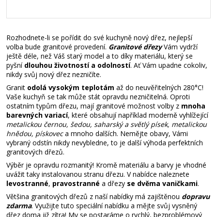
Rozhodnete-li se pořídit do své kuchyně nový dřez, nejlepší
volba bude granitové provedení.
Granitové dřezy
Vám vydrží
ještě déle, než Váš starý model a to díky materiálu, který se
pyšní
dlouhou životností a odolností
. Ať Vám upadne cokoliv,
nikdy svůj nový dřez nezničíte.
Granit
odolá vysokým
teplotám
až do neuvěřitelných 280°C!
Vaše kuchyň se tak může stát opravdu nezničitelná. Oproti
ostatním typům dřezu, mají granitové možnost volby z
mnoha
barevných variací
, které obsahují například moderně vyhlížející
metalickou černou, šedou, saharský a světlý písek, metalickou
hnědou, pískovec
a mnoho dalších. Nemějte obavy, Vámi
vybraný odstín nikdy nevybledne, to je další výhoda perfektních
granitových dřezů.
Výběr je opravdu rozmanitý! Kromě materiálu a barvy je vhodné
uvážit taky instalovanou stranu dřezu. V nabídce naleznete
levostranné
,
pravostranné
a dřezy
se dvěma vaničkami
.
Většina granitových dřezů z naší nabídky má zajištěnou
dopravu
zdarma
. Využijte tuto speciální nabídku a mějte svůj vysněný
dřez doma již zítra! My se postaráme o rychlý, bezproblémový