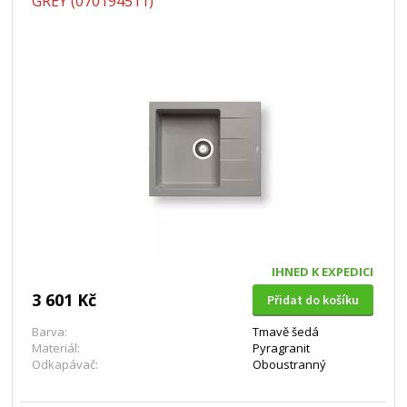
GREY (070194511)
IHNED K EXPEDICI
3 601 Kč
Přidat do košíku
Barva:
Tmavě šedá
Materiál:
Pyragranit
Odkapávač:
Oboustranný