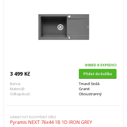
IHNED K EXPEDICI
3 499 Kč
Přidat do košíku
Barva:
Tmavě šedá
Materiál:
Granit
Odkapávač:
Oboustranný
GRANITOVÝ KUCHYŇSKÝ DŘEZ
Pyramis NEXT 76x44 1B 1D IRON GREY