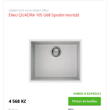
GRANITOVÝ KUCHYŇSKÝ DŘEZ
Elleci QUADRA 105 G68 Spodní montáž
IHNED K EXPEDICI
4 568 Kč
Přidat do košíku
Barva:
Bílá