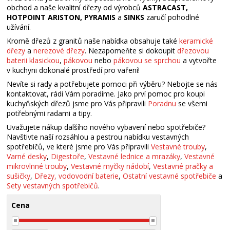
obchod a naše kvalitní dřezy od výrobců
ASTRACAST,
HOTPOINT ARISTON, PYRAMIS
a
SINKS
zaručí pohodlné
užívání.
Kromě dřezů z granitů naše nabídka obsahuje také
keramické
dřezy
a
nerezové dřezy
. Nezapomeňte si dokoupit
dřezovou
baterii klasickou
,
pákovou
nebo
pákovou se sprchou
a vytvořte
v kuchyni dokonalé prostředí pro vaření!
Nevíte si rady a potřebujete pomoci při výběru? Nebojte se nás
kontaktovat, rádi Vám poradíme. Jako prví pomoc pro koupi
kuchyňských dřezů jsme pro Vás připravili
Poradnu
se všemi
potřebnými radami a tipy.
Uvažujete nákup dalšího nového vybavení nebo spotřebiče?
Navštivte naší rozsáhlou a pestrou nabídku vestavných
spotřebičů, ve které jsme pro Vás připravili
Vestavné trouby
,
Varné desky
,
Digestoře
,
Vestavné lednice a mrazáky
,
Vestavné
mikrovlnné trouby
,
Vestavné myčky nádobí
,
Vestavné pračky a
sušičky
,
Dřezy, vodovodní baterie
,
Ostatní vestavné spotřebiče
a
Sety vestavných spotřebičů
.
Cena