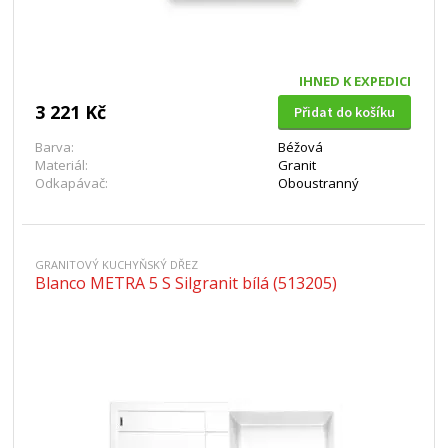
IHNED K EXPEDICI
3 221 Kč
Přidat do košíku
Barva:
Béžová
Materiál:
Granit
Odkapávač:
Oboustranný
GRANITOVÝ KUCHYŇSKÝ DŘEZ
Blanco METRA 5 S Silgranit bílá (513205)