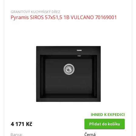
GRANITOVÝ KUCHYŇSKÝ DŘEZ
Pyramis SIROS 57x51,5 1B VULCANO 70169001
IHNED K EXPEDICI
4 171 Kč
Přidat do košíku
Barva:
Černá