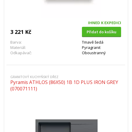
IHNED K EXPEDICI
3 221 Kč
Přidat do košíku
Barva:
Tmavě šedá
Materiál:
Pyragranit
Odkapávač:
Oboustranný
GRANITOVÝ KUCHYŇSKÝ DŘEZ
Pyramis ATHLOS (86X50) 1B 1D PLUS IRON GREY
(070071111)