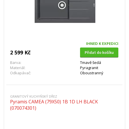
IHNED K EXPEDICI
2 599 Kč
Přidat do košíku
Barva:
Tmavě šedá
Materiál:
Pyragranit
Odkapávač:
Oboustranný
GRANITOVÝ KUCHYŇSKÝ DŘEZ
Pyramis CAMEA (79X50) 1B 1D LH BLACK
(070074301)