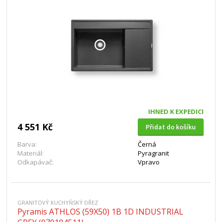
IHNED K EXPEDICI
4 551 Kč
Přidat do košíku
Barva:
Černá
Materiál:
Pyragranit
Odkapávač:
Vpravo
GRANITOVÝ KUCHYŇSKÝ DŘEZ
Pyramis ATHLOS (59X50) 1B 1D INDUSTRIAL