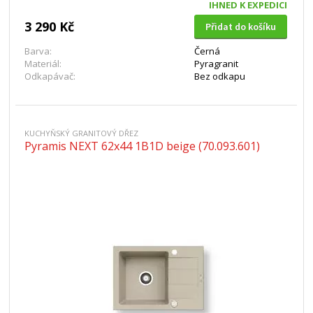
IHNED K EXPEDICI
3 290 Kč
Přidat do košíku
Barva:
Černá
Materiál:
Pyragranit
Odkapávač:
Bez odkapu
KUCHYŇSKÝ GRANITOVÝ DŘEZ
Pyramis NEXT 62x44 1B1D beige (70.093.601)