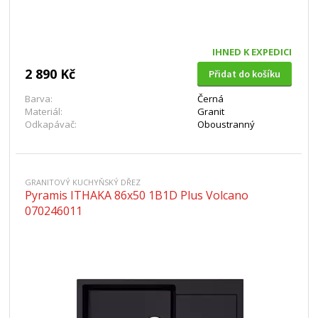
IHNED K EXPEDICI
2 890 Kč
Přidat do košíku
Barva:
Černá
Materiál:
Granit
Odkapávač:
Oboustranný
GRANITOVÝ KUCHYŇSKÝ DŘEZ
Pyramis ITHAKA 86x50 1B1D Plus Volcano
070246011