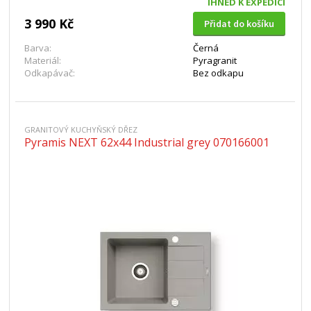
IHNED K EXPEDICI
3 990 Kč
Přidat do košíku
Barva:
Černá
Materiál:
Pyragranit
Odkapávač:
Bez odkapu
GRANITOVÝ KUCHYŇSKÝ DŘEZ
Pyramis NEXT 62x44 Industrial grey 070166001