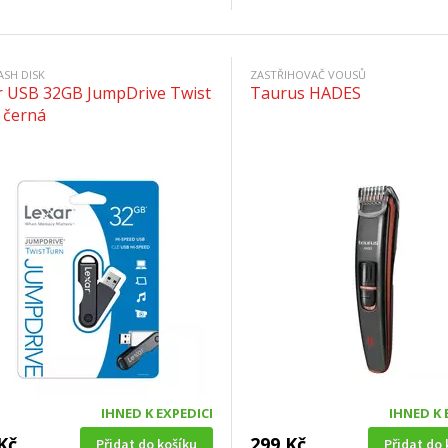
ASH DISK
ZASTŘIHOVAČ VOUSŮ
r USB 32GB JumpDrive Twist
Taurus HADES
 černá
IHNED K EXPEDICI
IHNED K 
Kč
299 Kč
Přidat do košíku
Přidat do 