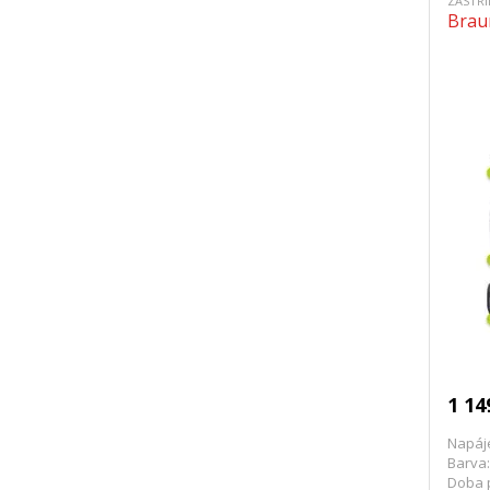
ZASTŘ
Brau
1 14
Napáje
Barva:
Doba 