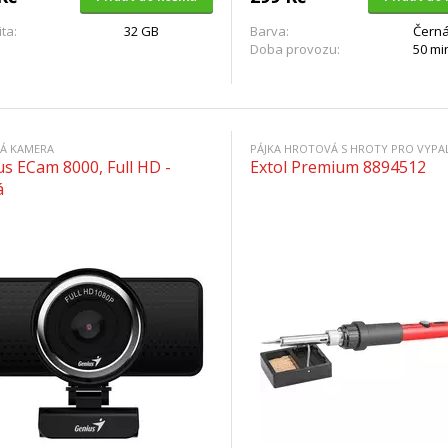
ta:
32 GB
Barva:
Čern
Doba provozu:
50 mi
Á KAMERA
s ECam 8000, Full HD -
Extol Premium 8894512
á