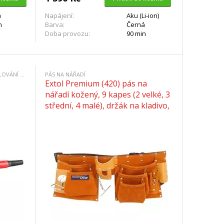
á
Napájení:
Aku (Li-ion)
n
Barva:
Černá
Doba provozu:
90 min
PÁJKA HROTOVÁ S HROTY PRO VYPALOVÁNÍ DO DŘEVA
PÁS NA NÁŘADÍ
Extol Premium (420) pás na
nářadí kožený, 9 kapes (2 velké, 3
střední, 4 malé), držák na kladivo,
poutko na klíče, kapsa na
svinovací metr