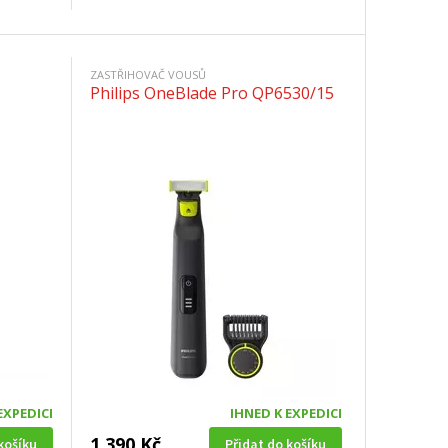
ZASTŘIHOVAČ VOUSŮ
Philips OneBlade Pro QP6530/15
EXPEDICI
IHNED K EXPEDICI
1 390 Kč
košíku
Přidat do košíku