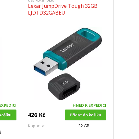
USB FLASH DISK
Lexar JumpDrive Tough 32GB
LJDTD32GABEU
EXPEDICI
IHNED K EXPEDICI
426 Kč
košíku
Přidat do košíku
Kapacita:
32 GB
g