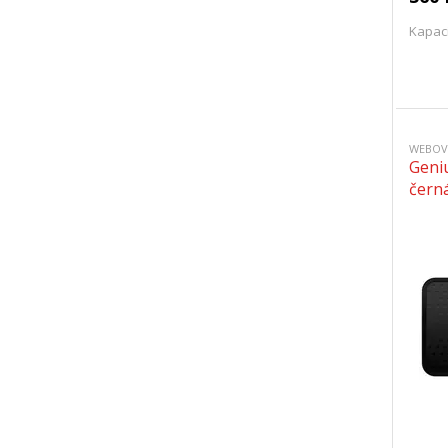
Kapaci
WEBOV
Geniu
čern