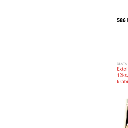
586 
DLÁTA
Exto
12ks
krabi
CrV