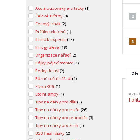
Aku šroubováky a vrtačky
(1)
Čelové svítilny
(4)
2
Cenový trhák
(2)
Držáky telefonů
(1)
Ihned k expedici
(23)
3
Innogy sleva
(19)
Organizace nářadí
(2)
Pájky, pájecí stanice
(1)
Pecky do uší
(2)
Dle
Různé ruční nářadí
(1)
Sleva 30%
(1)
Stolní lampy
(1)
BEZDR
Tbli
Tipy na dárky pro děti
(3)
Tipy na dárky pro muže
(26)
Tipy na dárky pro prarodiče
(3)
Tipy na dárky pro ženy
(5)
USB flash disky
(2)