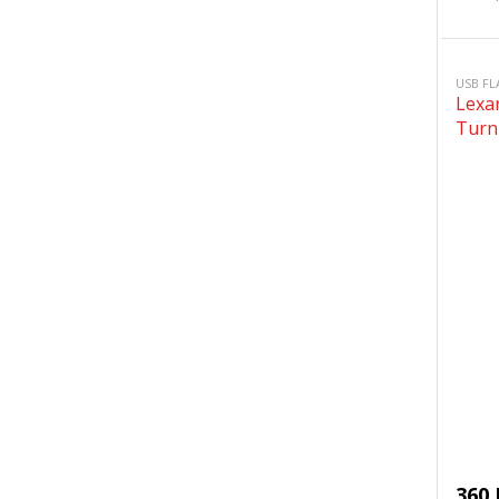
USB FL
Lexa
Turn
360 