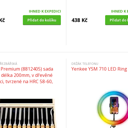
IHNED K EXPEDICI
IHNED K 
Kč
438 Kč
Přidat do košíku
Přidat do 
 ŘEZBÁŘSKÁ
DRŽÁK TELEFONU
l Premium (8812405) sada
Yenkee YSM 710 LED Ring
, délka 200mm, v dřevěné
ci, tvrzené na HRC 58-60,