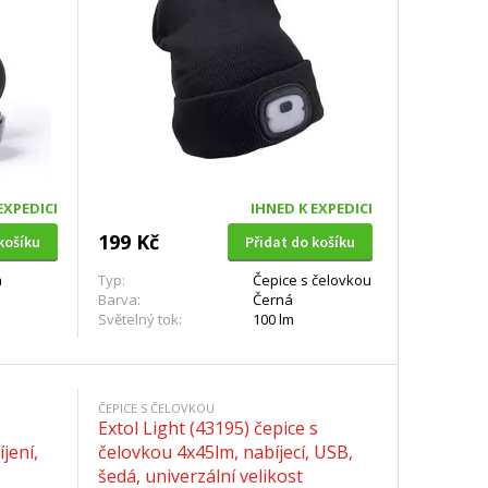
EXPEDICI
IHNED K EXPEDICI
199 Kč
košíku
Přidat do košíku
á
Typ:
Čepice s čelovkou
Barva:
Černá
Světelný tok:
100 lm
ČEPICE S ČELOVKOU
Extol Light (43195) čepice s
jení,
čelovkou 4x45lm, nabíjecí, USB,
šedá, univerzální velikost