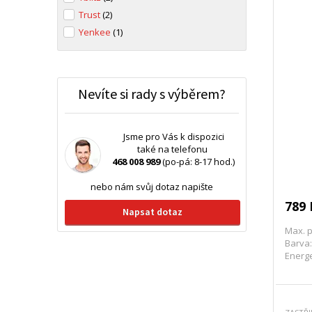
Trust
(2)
Yenkee
(1)
Nevíte si rady s výběrem?
Jsme pro Vás k dispozici
také na telefonu
468 008 989
(po-pá: 8-17 hod.)
nebo nám svůj dotaz napište
789 
Napsat dotaz
Max. p
Barva:
Energe