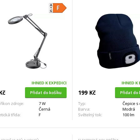
univerzální velikost
IHNED K EXPEDICI
IHNED K 
Kč
199 Kč
Přidat do košíku
Přidat do 
říkon zdroje:
7 W
Typ:
Čepice s
Černá
Barva:
Modrá
tická třída:
F
Světelný tok:
100 lm