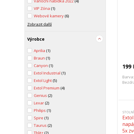
Vánoční nabídka 2022
(4)
VIP Zóna
(1)
Webové kamery
(6)
Zobrazit další
Výrobce
Aprilia
(1)
Braun
(1)
Canyon
(1)
199 
Extol Industrial
(1)
Barva:
Extol Light
(5)
Bezdr
Extol Premium
(4)
Genius
(2)
Lexar
(2)
Philips
(1)
STOLN
Extol
Spire
(1)
napáj
Taurus
(2)
5x zv
Tblitz
(2)