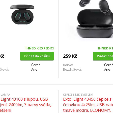
IHNED K EXPEDICI
IHNED K 
Kč
259 Kč
Přidat do košíku
Přidat do 
Černá
Barva:
Čern
átová:
Ano
Bezdrátová:
Ano
Í LAMPA
ČEPICE S LED SVĚTLEM
 Light 43160 s lupou, USB
Extol Light 43456 čepice s
ení, 2400lm, 3 barvy světla,
čelovkou 4x25lm, USB nabí
ětšení
tmavě modrá, ECONOMY,