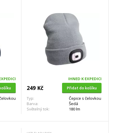
EXPEDICI
IHNED K EXPEDICI
249 Kč
košíku
Přidat do košíku
 čelovkou
Typ:
Čepice s čelovkou
Barva:
Šedá
Světelný tok:
180 lm