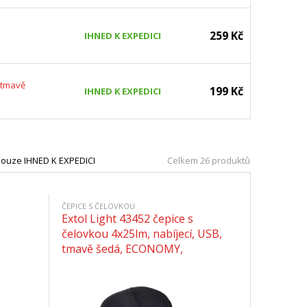
259 Kč
IHNED K EXPEDICI
, tmavě
199 Kč
IHNED K EXPEDICI
ouze IHNED K EXPEDICI
Celkem 26 produktů
ČEPICE S ČELOVKOU
Extol Light 43452 čepice s
čelovkou 4x25lm, nabíjecí, USB,
tmavě šedá, ECONOMY,
univerzální velikost