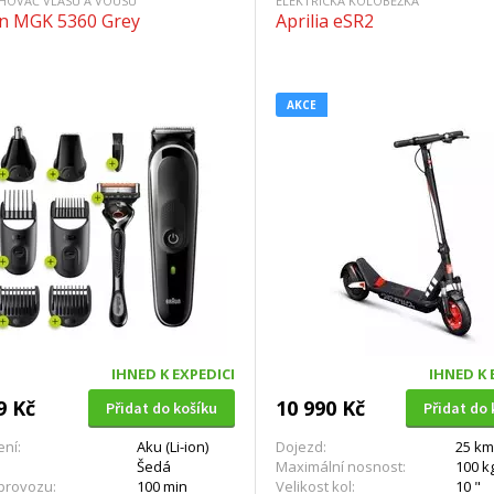
IHOVAČ VLASŮ A VOUSŮ
ELEKTRICKÁ KOLOBĚŽKA
n MGK 5360 Grey
Aprilia eSR2
AKCE
IHNED K EXPEDICI
IHNED K 
9 Kč
10 990 Kč
Přidat do košíku
Přidat do 
ní:
Aku (Li-ion)
Dojezd:
25 km
Šedá
Maximální nosnost:
100 k
provozu:
100 min
Velikost kol:
10 "