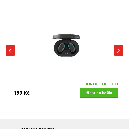
IHNED K EXPEDICI
199 Kč
Přidat do košíku
DĚTSKÁ CHŮVIČKA
Bravo B 5033