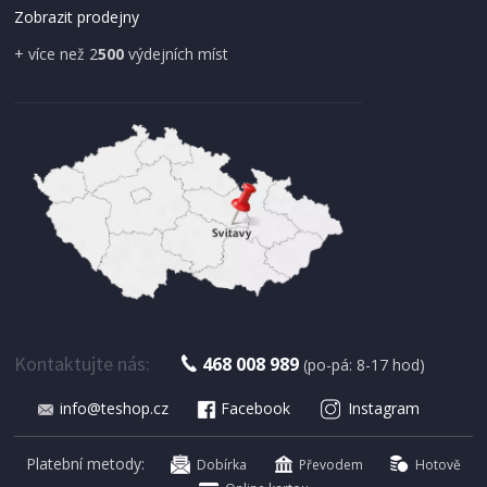
Zobrazit prodejny
+ více než 2
500
výdejních míst
IHNED K EXPEDICI
179 Kč
Přidat do košíku
Kontaktujte nás:
468 008 989
(po-pá: 8-17 hod)
info@teshop.cz
Facebook
Instagram
SUŠIČKA OVOCE S ČASOVAČEM
Concept SO 1060 In Time
Platební metody:
Dobírka
Převodem
Hotově