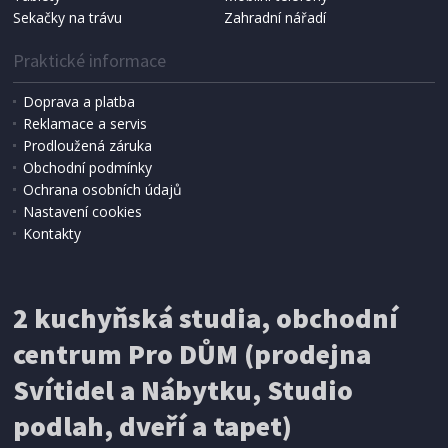
Sekačky na trávu
Zahradní nářadí
Praktické informace
Doprava a platba
Reklamace a servis
Prodloužená záruka
Obchodní podmínky
Ochrana osobních údajů
Nastavení cookies
Kontakty
IHNED K EXPEDICI
2 kuchyňská studia, obchodní
199 Kč
Přidat do košíku
centrum Pro DŮM (prodejna
Svítidel a Nábytku, Studio
SÍŤ PROTI HMYZU
podlah, dveří a tapet)
ProGarden KO-CY5910600 Síť proti hmyzu do
dveří magnetická 210 x 100 cm