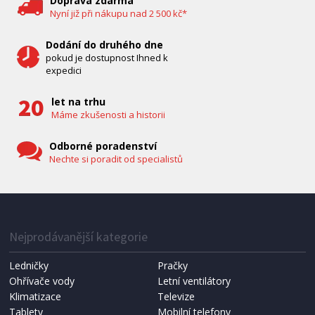
Doprava zdarma
Nyní již při nákupu nad 2 500 kč*
Dodání do druhého dne
pokud je dostupnost Ihned k
expedici
let na trhu
Máme zkušenosti a historii
Odborné poradenství
Nechte si poradit od specialistů
IHNED K EXPEDICI
1 287 Kč
Přidat do košíku
Nejprodávanější kategorie
Ledničky
Pračky
Ohřívače vody
Letní ventilátory
NÁHRADNÍ SÁČKY DO VYSAVAČE
Koma KRA-SB02S (Multi Bag, S-BAG SMS)
Klimatizace
Televize
Tablety
Mobilní telefony