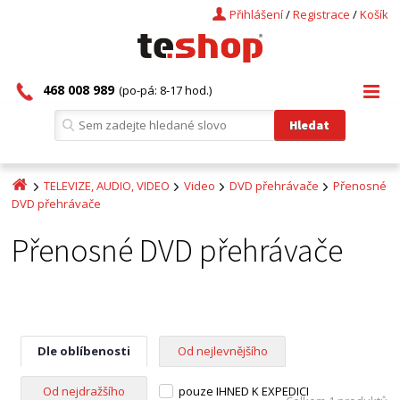
Přihlášení
/
Registrace
/
Košík
468 008 989
(po-pá: 8-17 hod.)
TELEVIZE, AUDIO, VIDEO
Video
DVD přehrávače
Přenosné
DVD přehrávače
Přenosné DVD přehrávače
Dle oblíbenosti
Od nejlevnějšího
Od nejdražšího
pouze IHNED K EXPEDICI