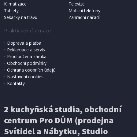
Koma KRA-SB02S (Multi Bag, S-BAG SMS)
Klimatizace
Televize
Tablety
Mobilní telefony
Sekačky na trávu
Zahradní nářadí
Praktické informace
Doprava a platba
Reklamace a servis
Prodloužená záruka
Obchodní podmínky
Ochrana osobních údajů
Nastavení cookies
Kontakty
IHNED K EXPEDICI
2 kuchyňská studia, obchodní
199 Kč
Přidat do košíku
centrum Pro DŮM (prodejna
Svítidel a Nábytku, Studio
SÍŤ PROTI HMYZU