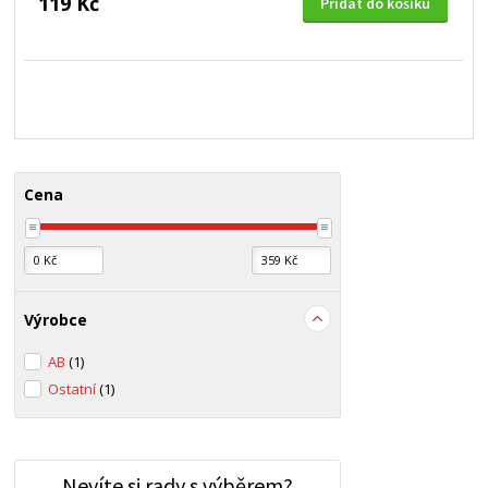
119 Kč
Přidat do košíku
Cena
Výrobce
AB
(1)
Ostatní
(1)
Nevíte si rady s výběrem?