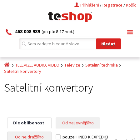
Přihlášení
/
Registrace
/
Košík
468 008 989
(po-pá: 8-17 hod.)
TELEVIZE, AUDIO, VIDEO
Televize
Satelitní technika
Satelitní konvertory
Satelitní konvertory
Dle oblíbenosti
Od nejlevnějšího
Od nejdražšího
pouze IHNED K EXPEDICI