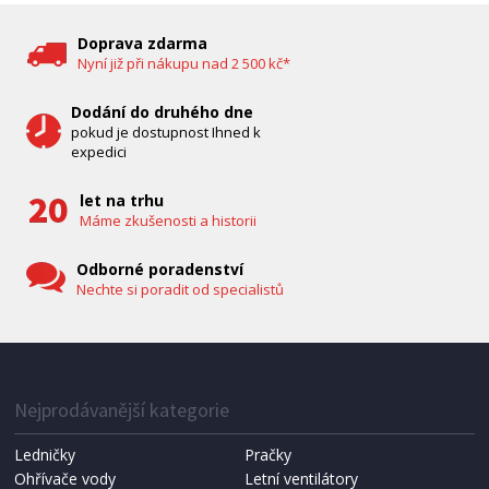
Bravo B 5033
Doprava zdarma
Nyní již při nákupu nad 2 500 kč*
Dodání do druhého dne
pokud je dostupnost Ihned k
expedici
let na trhu
Máme zkušenosti a historii
Odborné poradenství
Nechte si poradit od specialistů
IHNED K EXPEDICI
1 287 Kč
Přidat do košíku
Nejprodávanější kategorie
Ledničky
Pračky
Ohřívače vody
Letní ventilátory
NÁHRADNÍ SÁČKY DO VYSAVAČE