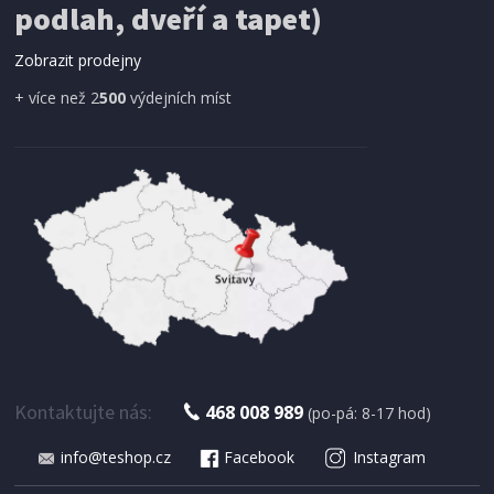
podlah, dveří a tapet)
ProGarden KO-CY5910600 Síť proti hmyzu do
dveří magnetická 210 x 100 cm
Zobrazit prodejny
+ více než 2
500
výdejních míst
IHNED K EXPEDICI
179 Kč
Přidat do košíku
Kontaktujte nás:
468 008 989
(po-pá: 8-17 hod)
info@teshop.cz
Facebook
Instagram
SUŠIČKA OVOCE S ČASOVAČEM