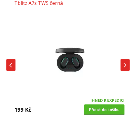
Tblitz A7s TWS černá
IHNED K EXPEDICI
199 Kč
Přidat do košíku
DĚTSKÁ CHŮVIČKA