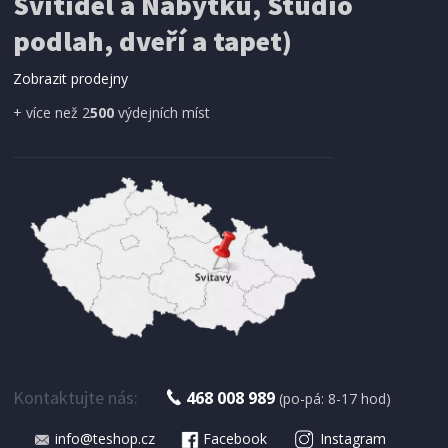
Svítidel a Nábytku, Studio
SÍŤ PROTI HMYZU
ProGarden KO-CY5910600 Síť proti hmyzu do
podlah, dveří a tapet)
dveří magnetická 210 x 100 cm
Zobrazit prodejny
+ více než 2
500
výdejních míst
IHNED K EXPEDICI
179 Kč
Přidat do košíku
Kontaktujte nás:
468 008 989
(po-pá: 8-17 hod)
info@teshop.cz
Facebook
Instagram