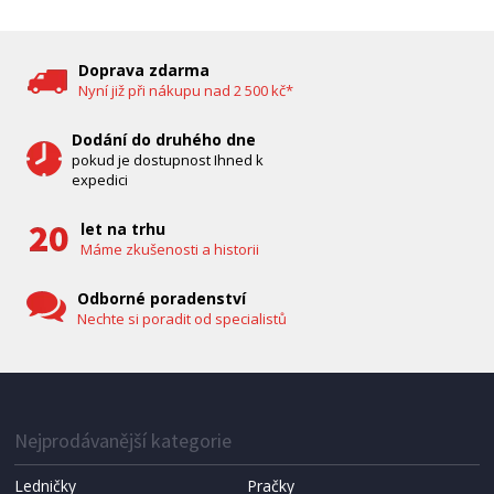
DĚTSKÁ CHŮVIČKA
Bravo B 5033
Doprava zdarma
Nyní již při nákupu nad 2 500 kč*
Dodání do druhého dne
pokud je dostupnost Ihned k
expedici
let na trhu
Máme zkušenosti a historii
Odborné poradenství
Nechte si poradit od specialistů
IHNED K EXPEDICI
1 287 Kč
Přidat do košíku
Nejprodávanější kategorie
Ledničky
Pračky