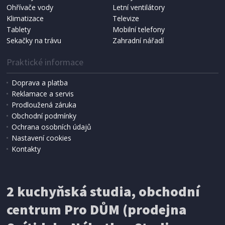
NÁHRADNÍ SÁČKY DO VYSAVAČE
Ohřívače vody
Letní ventilátory
Koma KRA-SB02S (Multi Bag, S-BAG SMS)
Klimatizace
Televize
Tablety
Mobilní telefony
Sekačky na trávu
Zahradní nářadí
Praktické informace
Doprava a platba
Reklamace a servis
Prodloužená záruka
Obchodní podmínky
Ochrana osobních údajů
Nastavení cookies
Kontakty
IHNED K EXPEDICI
2 kuchyňská studia, obchodní
199 Kč
Přidat do košíku
centrum Pro DŮM (prodejna