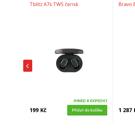
Tblitz A7s TWS černá
Bravo 
IHNED K EXPEDICI
199 Kč
1 287 
Přidat do košíku
SUŠIČKA OVOCE S ČASOVAČEM
BENZÍNOV
Concept SO 1060 In Time
VeGA 42