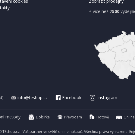
tavení cookies
Zobrazit prodejny
takty
A ZDARMA
+ více než 2
500
výdejní
IHNED K EXPEDICI
IHNED K 
Kč
699 Kč
Přidat do košíku
Přidat do 
d)
info@teshop.cz
Facebook
Instagram
bní metody:
Dobírka
Převodem
Hotově
Online
0 TEshop.cz - Váš partner ve světě online nákupů. Všechna práva vyhrazena. En