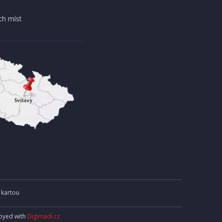
DOPRAVA ZDARMA
ch míst
AKCE
EXPEDICI
IHNED K EXPEDICI
13 990 Kč
košíku
Přidat do košíku
 kartou
joyed with
Digimadi.cz