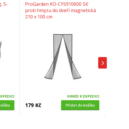
, S-
ProGarden KO-CY5910600 Síť
proti hmyzu do dveří magnetická
210 x 100 cm
EXPEDICI
IHNED K EXPEDICI
179 Kč
košíku
Přidat do košíku
SOLÁRNÍ SPRCHA
0cm,
Hawaj UNO 38 L černá s dlouhou