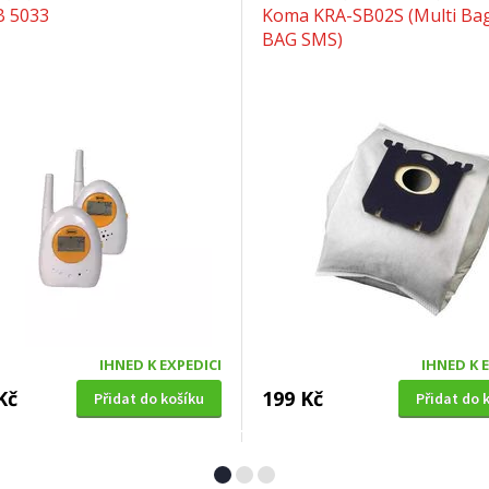
B 5033
Koma KRA-SB02S (Multi Bag
BAG SMS)
IHNED K EXPEDICI
IHNED K 
Kč
199 Kč
Přidat do košíku
Přidat do 
Á SEKAČKA S POJEZDEM
OKENNÍ SÍŤ PROTI HMYZU
4 SDX 5in1 + balení 0,6l
Extol Craft (99130), 150x18