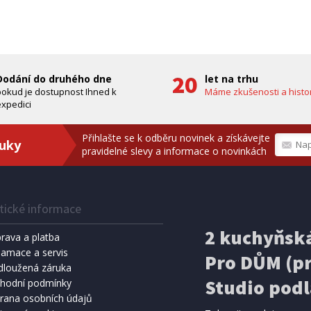
zdarma)
bílá, PES
A ZDARMA
ZDARMA
Dodání do druhého dne
let na trhu
pokud je dostupnost Ihned k
Máme zkušenosti a histor
xpedici
Přihlašte se k odběru novinek a získávejte
ruky
pravidelné slevy a informace o novinkách
tické informace
IHNED K EXPEDICI
IHNED K 
Kč
159 Kč
2 kuchyňská
Přidat do košíku
Přidat do 
rava a platba
lamace a servis
Pro DŮM (pr
SPRCHA
dloužená záruka
METEOSTANICE
8 l, černá (vč. teploměru)
ECG MS 300 White
Studio podl
hodní podmínky
rana osobních údajů