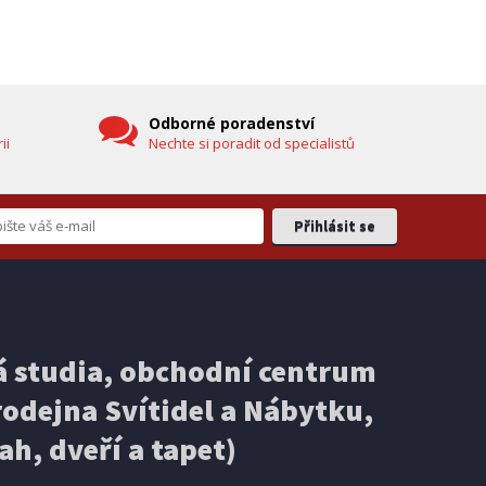
hlavicí (vč. teploměru)
DOPRAVA ZDARMA
Odborné poradenství
ii
Nechte si poradit od specialistů
EXPEDICI
IHNED K EXPEDICI
3 499 Kč
 studia, obchodní centrum
košíku
Přidat do košíku
odejna Svítidel a Nábytku,
ELEKTRICKÁ KOLOBĚŽKA
Ducati PRO-III
ah, dveří a tapet)