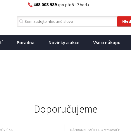
468 008 989
(po-pá: 8-17 hod.)
ží
Poradna
Novinky a akce
Vše o nákupu
Doporučujeme
HŮVIČKA
NÁHRADNÍ SÁČKY DO VYSAVAČE