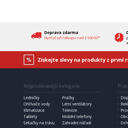
oleje (
DOPRAV
DÁREK 
Doprava zdarma
Nyní již při nákupu nad 2 500 kč*
e
Získejte slevy na produkty z první 
Nejprodávanější kategorie
Prak
IHNED K EXPEDICI
1 190 Kč
6 490 
Přidat do košíku
Ledničky
Pračky
Dop
Ohřívače vody
Letní ventilátory
Rek
Klimatizace
DOMÁCÍ PEKÁRNA CHLEBA
Televize
SOLÁRNÍ 
Pro
Bravo B 4262
Hawaj 3
Tablety
Mobilní telefony
Obc
Sekačky na trávu
Zahradní nářadí
Och