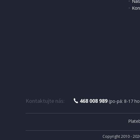
Nas
Kon
DOPRAV
IHNED K EXPEDICI
2 055 Kč
3 499 
Přidat do košíku
Kontaktujte nás:
468 008 989
(po-pá: 8-17 ho
Plate
Copyright 2010 - 202