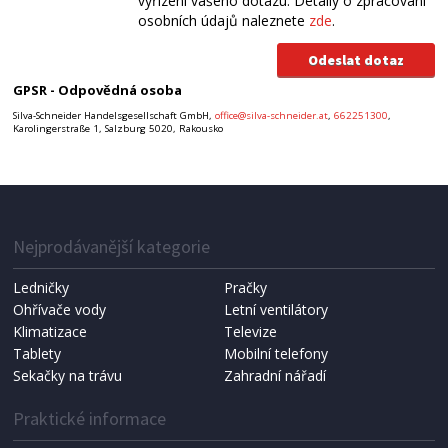
vyřízení vašeho dotazu. Detaily o zpracování
osobních údajů naleznete
zde
.
GPSR - Odpovědná osoba
Silva-Schneider Handelsgesellschaft GmbH,
office@silva-schneider.at
,
662251300
,
Karolingerstraße 1, Salzburg 5020, Rakousko
Nejprodávanější kategorie
Ledničky
Pračky
Ohřívače vody
Letní ventilátory
Klimatizace
Televize
Tablety
Mobilní telefony
Sekačky na trávu
Zahradní nářadí
Praktické informace