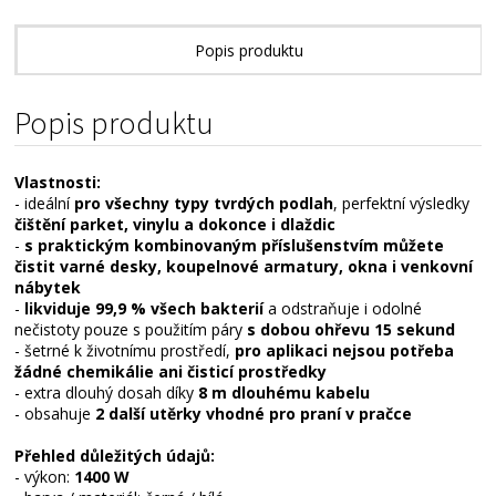
Popis produktu
Popis produktu
Vlastnosti:
- ideální
pro všechny typy tvrdých podlah
, perfektní výsledky
čištění parket, vinylu a dokonce i dlaždic
-
s praktickým kombinovaným příslušenstvím můžete
čistit varné desky, koupelnové armatury, okna i venkovní
nábytek
-
likviduje 99,9 % všech bakterií
a odstraňuje i odolné
nečistoty pouze s použitím páry
s dobou ohřevu 15 sekund
- šetrné k životnímu prostředí,
pro aplikaci nejsou potřeba
žádné chemikálie ani čisticí prostředky
- extra dlouhý dosah díky
8 m dlouhému kabelu
- obsahuje
2 další utěrky vhodné pro praní v pračce
Přehled důležitých údajů:
- výkon:
1400 W