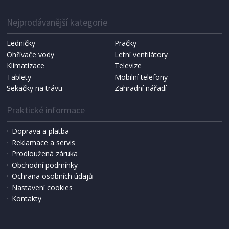
Nejprodávanější kategorie
Ledničky
Pračky
Ohřívače vody
Letní ventilátory
Klimatizace
Televize
Tablety
Mobilní telefony
Sekačky na trávu
Zahradní nářadí
Praktické informace
Doprava a platba
Reklamace a servis
Prodloužená záruka
SKLADEM
Obchodní podmínky
1 990 Kč
Přidat do košíku
Ochrana osobních údajů
Nastavení cookies
Kontakty
TOPINKOVAČ
Black+Decker BXTO1960E