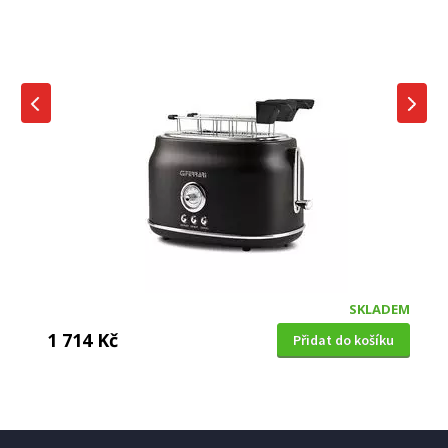
SKLADEM
1 714 Kč
Přidat do košíku
TOPINKOVAČ
Electrolux E7T1-6BP Explore7