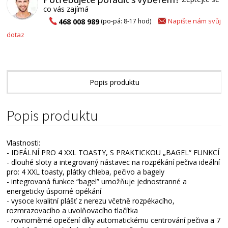
co vás zajímá
Napište nám svůj
468 008 989
(po-pá: 8-17 hod)
dotaz
Popis produktu
Alternativní zboží
Popis produktu
Vlastnosti:
- IDEÁLNÍ PRO 4 XXL TOASTY, S PRAKTICKOU „BAGEL“ FUNKCÍ
- dlouhé sloty a integrovaný nástavec na rozpékání pečiva ideální
pro: 4 XXL toasty, plátky chleba, pečivo a bagely
- integrovaná funkce “bagel” umožňuje jednostranné a
energeticky úsporné opékání
- vysoce kvalitní plášť z nerezu včetně rozpékacího,
rozmrazovacího a uvolňovacího tlačítka
- rovnoměrné opečení díky automatickému centrování pečiva a 7