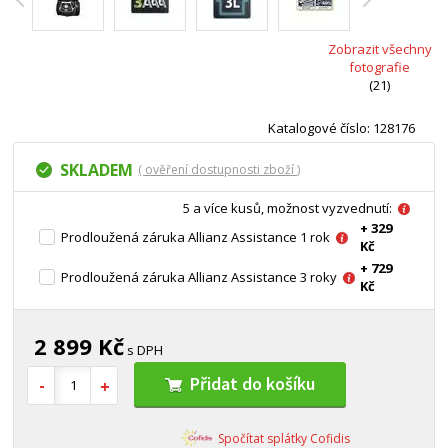
Zobrazit všechny
fotografie
(21)
Katalogové číslo: 128176
SKLADEM
( ověření dostupnosti zboží )
5 a více kusů, možnost vyzvednutí:
+ 329
Prodloužená záruka Allianz Assistance 1 rok
Kč
+ 729
Prodloužená záruka Allianz Assistance 3 roky
Kč
2 899 Kč
s DPH
Přidat do košíku
Spočítat splátky Cofidis