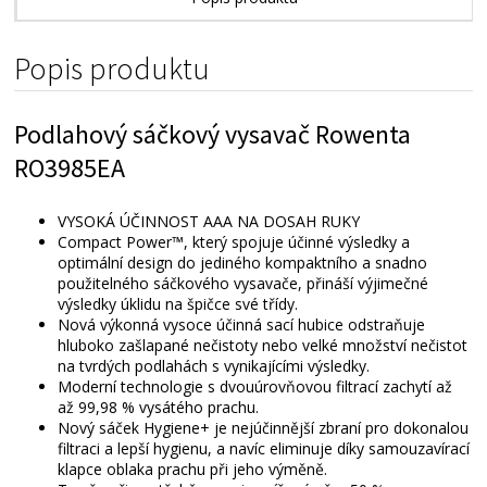
Technické parametry
Popis produktu
Alternativní zboží
Podlahový sáčkový vysavač Rowenta
RO3985EA
VYSOKÁ ÚČINNOST AAA NA DOSAH RUKY
Compact Power™, který spojuje účinné výsledky a
optimální design do jediného kompaktního a snadno
použitelného sáčkového vysavače, přináší výjimečné
výsledky úklidu na špičce své třídy.
Nová výkonná vysoce účinná sací hubice odstraňuje
hluboko zašlapané nečistoty nebo velké množství nečistot
na tvrdých podlahách s vynikajícími výsledky.
Moderní technologie s dvouúrovňovou filtrací zachytí až
až 99,98 % vysátého prachu.
Nový sáček Hygiene+ je nejúčinnější zbraní pro dokonalou
filtraci a lepší hygienu, a navíc eliminuje díky samouzavírací
klapce oblaka prachu při jeho výměně.