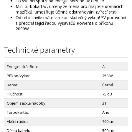
To vše při spotřebě energie snížené až o 50 %.
Mini turbokartáč, určený zejména pro majitele domácích
mazlíčků, umožňuje účinné odstraňování zvířecí srsti.
Od této chvíle máte v rukou skutečný výkon! *V porovnání
s předcházející řadou vysavačů Rowenta o příkonu
2000W.
Technické parametry
Energetická třída:
A
Příkon/výkon:
750 W
Barva:
Černá
Hlučnost:
75 dB
Objem sáčku/nádoby:
3 l
Turbokartáč:
Ano
Akční rádius:
760 cm
Délka kabelu:
500 cm