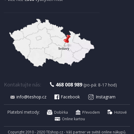
IHNED K EXPEDICI
3 405 Kč
Přidat do košíku
PODLAHOVÝ SÁČKOVÝ VYSAVAČ
Severin BC 7047
Kontaktujte nás:
468 008 989
(po-pá: 8-17 hod)
DOPRAVA ZDARMA
info@teshop.cz
Facebook
Instagram
Platební metody:
Dobírka
Převodem
Hotově
Online kartou
Copyright 2010 - 2020 TEshop.cz - Váš partner ve světě online nákupů.