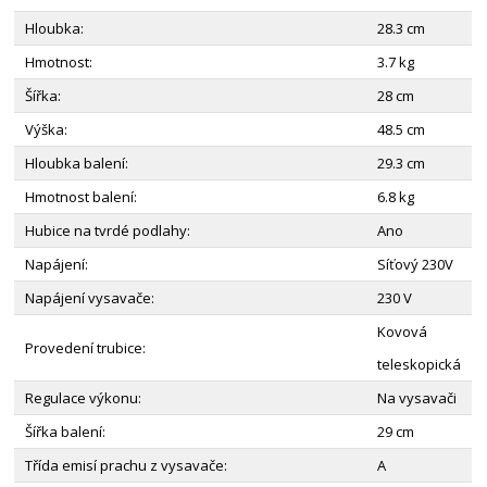
Hloubka:
28.3 cm
Hmotnost:
3.7 kg
Šířka:
28 cm
Výška:
48.5 cm
Hloubka balení:
29.3 cm
Hmotnost balení:
6.8 kg
Hubice na tvrdé podlahy:
Ano
Napájení:
Síťový 230V
Napájení vysavače:
230 V
Kovová
Provedení trubice:
teleskopická
Regulace výkonu:
Na vysavači
Šířka balení:
29 cm
Třída emisí prachu z vysavače:
A