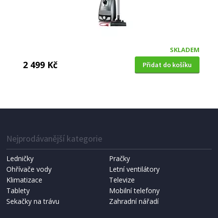
SKLADEM
2 499 Kč
Přidat do košíku
PODLAHOVÝ SÁČKOVÝ VYSAVAČ
Concept VP8290 4A REAL FORCE 700 W + 60 dnů
na vrácení
Nejprodávanější kategorie
DOPRAVA ZDARMA
Ledničky
Pračky
60 DNŮ GARANCE VRÁCENÍ ZBOŽÍ
Ohřívače vody
Letní ventilátory
Klimatizace
Televize
Tablety
Mobilní telefony
Sekačky na trávu
Zahradní nářadí