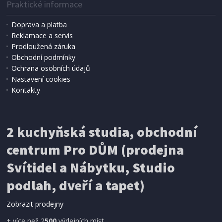
Praktické informace
Doprava a platba
Reklamace a servis
Prodloužená záruka
SKLADEM
Obchodní podmínky
3 299 Kč
Přidat do košíku
Ochrana osobních údajů
Nastavení cookies
Kontakty
PODLAHOVÝ SÁČKOVÝ VYSAVAČ
Hoover SO40PAR 011 Sensory
2 kuchyňská studia, obchodní
centrum Pro DŮM (prodejna
DOPRAVA ZDARMA
Svítidel a Nábytku, Studio
podlah, dveří a tapet)
Zobrazit prodejny
+ více než 2
500
výdejních míst