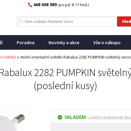
468 008 989
(po-pá: 8-17 hod.)
ží
Poradna
Novinky a akce
Vše o nákupu
í svítidla
Noční orientační svítidlo Rabalux 2282 PUMPKIN světelný senzo
o Rabalux 2282 PUMPKIN světelný
(poslední kusy)
SKLADEM
( ověření dostupnosti zbož