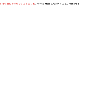
ales@rabalux.com
,
36 96 526 716
, Körtefa utca 5, Győr H-9027, Maďarsko