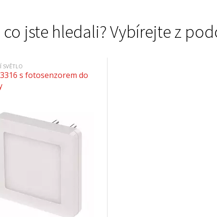
 co jste hledali? Vybírejte z 
Í SVĚTLO
3316 s fotosenzorem do
y