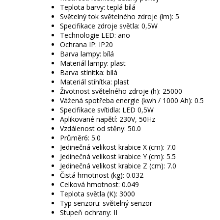
Teplota barvy: teplá bílá
Světelný tok světelného zdroje (lm): 5
Specifikace zdroje světla: 0,5W
Technologie LED: ano
Ochrana IP: IP20
Barva lampy: bílá
Materiál lampy: plast
Barva stínítka: bílá
Materiál stínítka: plast
Životnost světelného zdroje (h): 25000
Vážená spotřeba energie (kwh / 1000 Ah): 0.5
Specifikace svítidla: LED 0,5W
Aplikované napětí: 230V, 50Hz
Vzdálenost od stěny: 50.0
Průměr6: 5.0
Jedinečná velikost krabice X (cm): 7.0
Jedinečná velikost krabice Y (cm): 5.5
Jedinečná velikost krabice Z (cm): 7.0
Čistá hmotnost (kg): 0.032
Celková hmotnost: 0.049
Teplota světla (K): 3000
Typ senzoru: světelný senzor
Stupeň ochrany: II