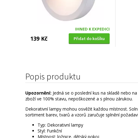
IHNED K EXPEDICI
139 Kč
Přidat do košíku
Popis produktu
Upozornění:
Jedná se o poslední kus na skladě nebo na 
zboží ve 100% stavu, nepoškozené a s plnou zárukou.
Dekorativní lampy mohou osvěžit každou místnost. Solné,
sortiment barev, tvarů a vzorů zaručuje splnění požada
Typ: Dekorativní lampy
Styl: Funkční
Místnost: ložnice, dětský pokoj