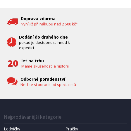
DĚTSKÁ CHŮVIČKA
Bravo B 5033
Doprava zdarma
Nyní již při nákupu nad 2 500 kč*
Dodání do druhého dne
pokud je dostupnost Ihned k
expedici
let na trhu
Máme zkušenosti a historii
Odborné poradenství
Nechte si poradit od specialistů
IHNED K EXPEDICI
1 287 Kč
Přidat do košíku
Nejprodávanější kategorie
Ledničky
Pračky