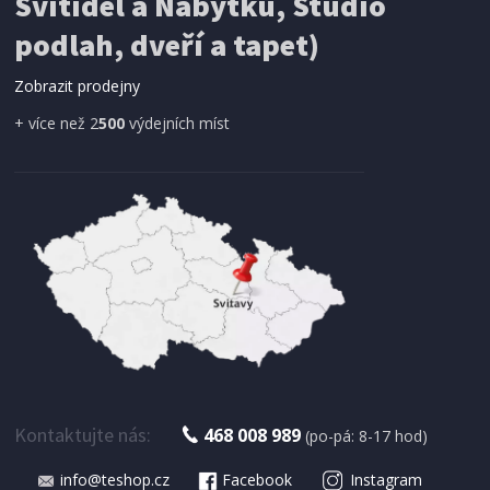
Svítidel a Nábytku, Studio
SÍŤ PROTI HMYZU
ProGarden KO-CY5910600 Síť proti hmyzu do
podlah, dveří a tapet)
dveří magnetická 210 x 100 cm
Zobrazit prodejny
+ více než 2
500
výdejních míst
IHNED K EXPEDICI
179 Kč
Přidat do košíku
Kontaktujte nás:
468 008 989
(po-pá: 8-17 hod)
info@teshop.cz
Facebook
Instagram