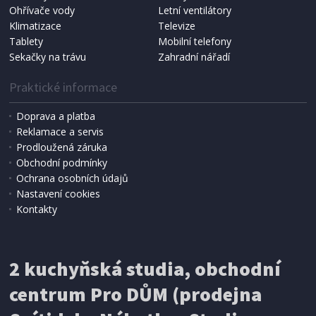
NÁHRADNÍ SÁČKY DO VYSAVAČE
Ohřívače vody
Letní ventilátory
Koma KRA-SB02S (Multi Bag, S-BAG SMS)
Klimatizace
Televize
Tablety
Mobilní telefony
Sekačky na trávu
Zahradní nářadí
Praktické informace
Doprava a platba
Reklamace a servis
Prodloužená záruka
Obchodní podmínky
Ochrana osobních údajů
Nastavení cookies
Kontakty
IHNED K EXPEDICI
2 kuchyňská studia, obchodní
199 Kč
Přidat do košíku
centrum Pro DŮM (prodejna