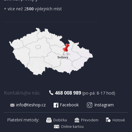
+ více než 2
500
výdejních míst
IHNED K EXPEDICI
179 Kč
Přidat do košíku
Kontaktujte nás:
468 008 989
(po-pá: 8-17 hod)
info@teshop.cz
Facebook
Instagram
SUŠIČKA OVOCE S ČASOVAČEM
Concept SO 1060 In Time
Platební metody:
Dobírka
Převodem
Hotově
Online kartou