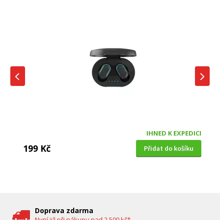
IHNED K EXPEDICI
199 Kč
Přidat do košíku
DĚTSKÁ CHŮVIČKA
Bravo B 5033
Doprava zdarma
Nyní již při nákupu nad 2 500 kč*