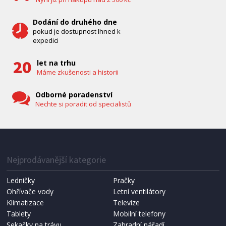
Dodání do druhého dne
pokud je dostupnost Ihned k
expedici
let na trhu
Máme zkušenosti a historii
Odborné poradenství
Nechte si poradit od specialistů
IHNED K EXPEDICI
1 287 Kč
Přidat do košíku
Nejprodávanější kategorie
Ledničky
Pračky
Ohřívače vody
Letní ventilátory
NÁHRADNÍ SÁČKY DO VYSAVAČE
Koma KRA-SB02S (Multi Bag, S-BAG SMS)
Klimatizace
Televize
Tablety
Mobilní telefony
Sekačky na trávu
Zahradní nářadí