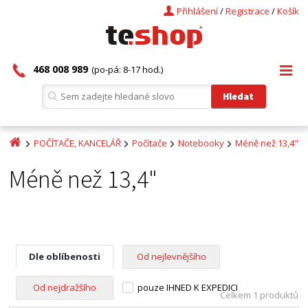
Přihlášení
/
Registrace
/
Košík
468 008 989
(po-pá: 8-17 hod.)
POČÍTAČE, KANCELÁŘ
Počítače
Notebooky
Méně než 13,4"
Méně než 13,4"
Dle oblíbenosti
Od nejlevnějšího
Od nejdražšího
pouze IHNED K EXPEDICI
Celkem 1 produktů