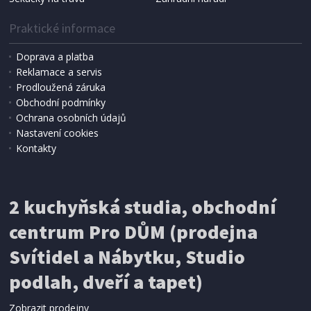
Praktické informace
Doprava a platba
Reklamace a servis
Prodloužená záruka
Obchodní podmínky
Ochrana osobních údajů
Nastavení cookies
Kontakty
IHNED K EXPEDICI
2 kuchyňská studia, obchodní
199 Kč
Přidat do košíku
centrum Pro DŮM (prodejna
Svítidel a Nábytku, Studio
SÍŤ PROTI HMYZU
podlah, dveří a tapet)
ProGarden KO-CY5910600 Síť proti hmyzu do
dveří magnetická 210 x 100 cm
Zobrazit prodejny