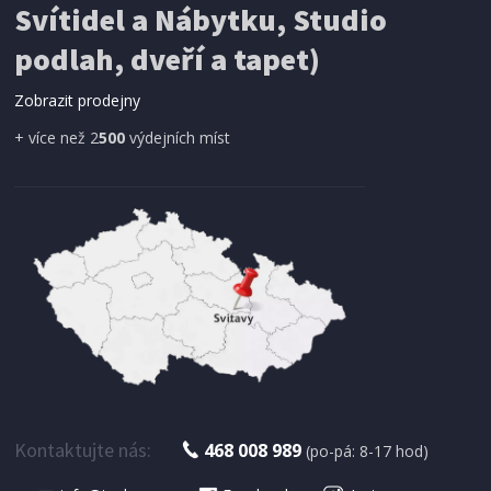
Svítidel a Nábytku, Studio
SÍŤ PROTI HMYZU
podlah, dveří a tapet)
ProGarden KO-CY5910600 Síť proti hmyzu do
dveří magnetická 210 x 100 cm
Zobrazit prodejny
+ více než 2
500
výdejních míst
IHNED K EXPEDICI
179 Kč
Přidat do košíku
Kontaktujte nás:
468 008 989
(po-pá: 8-17 hod)