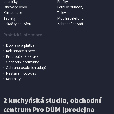
Ledničky
Pračky
Ohřívače vody
Letní ventilátory
NÁHRADNÍ SÁČKY DO VYSAVAČE
Koma KRA-SB02S (Multi Bag, S-BAG SMS)
Klimatizace
Televize
Tablety
Mobilní telefony
Sekačky na trávu
Zahradní nářadí
Praktické informace
Doprava a platba
Reklamace a servis
Prodloužená záruka
Obchodní podmínky
Ochrana osobních údajů
Nastavení cookies
Kontakty
IHNED K EXPEDICI
2 kuchyňská studia, obchodní
199 Kč
Přidat do košíku
centrum Pro DŮM (prodejna