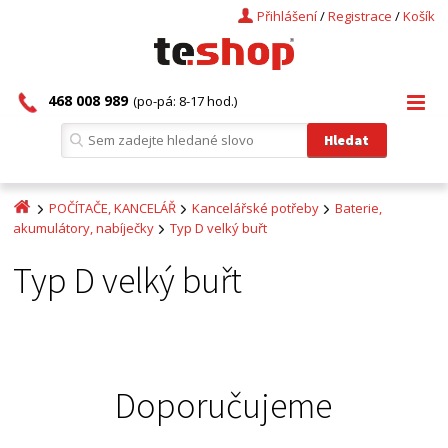
Přihlášení
/
Registrace
/
Košík
468 008 989
(po-pá: 8-17 hod.)
POČÍTAČE, KANCELÁŘ
Kancelářské potřeby
Baterie,
akumulátory, nabíječky
Typ D velký buřt
Typ D velký buřt
Doporučujeme