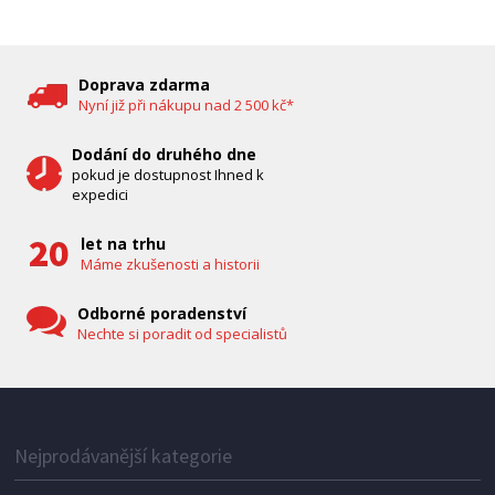
DĚTSKÁ CHŮVIČKA
Bravo B 5033
Doprava zdarma
Nyní již při nákupu nad 2 500 kč*
Dodání do druhého dne
pokud je dostupnost Ihned k
expedici
let na trhu
Máme zkušenosti a historii
Odborné poradenství
Nechte si poradit od specialistů
IHNED K EXPEDICI
1 287 Kč
Přidat do košíku
Nejprodávanější kategorie