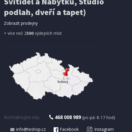
Svítidel a Nábytku, Studio
SÍŤ PROTI HMYZU
ProGarden KO-CY5910600 Síť proti hmyzu do
podlah, dveří a tapet)
dveří magnetická 210 x 100 cm
Zobrazit prodejny
+ více než 2
500
výdejních míst
IHNED K EXPEDICI
179 Kč
Přidat do košíku
Kontaktujte nás:
468 008 989
(po-pá: 8-17 hod)
info@teshop.cz
Facebook
Instagram