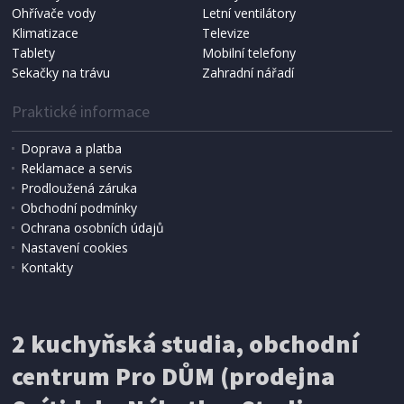
NÁHRADNÍ SÁČKY DO VYSAVAČE
Ohřívače vody
Letní ventilátory
Koma KRA-SB02S (Multi Bag, S-BAG SMS)
Klimatizace
Televize
Tablety
Mobilní telefony
Sekačky na trávu
Zahradní nářadí
Praktické informace
Doprava a platba
Reklamace a servis
Prodloužená záruka
Obchodní podmínky
Ochrana osobních údajů
Nastavení cookies
Kontakty
IHNED K EXPEDICI
2 kuchyňská studia, obchodní
199 Kč
Přidat do košíku
centrum Pro DŮM (prodejna