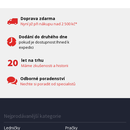
DĚTSKÁ CHŮVIČKA
Bravo B 5033
Doprava zdarma
Nyní již při nákupu nad 2 500 kč*
Dodání do druhého dne
pokud je dostupnost Ihned k
expedici
let na trhu
Máme zkušenosti a historii
Odborné poradenství
Nechte si poradit od specialistů
IHNED K EXPEDICI
1 287 Kč
Přidat do košíku
Nejprodávanější kategorie
Ledničky
Pračky