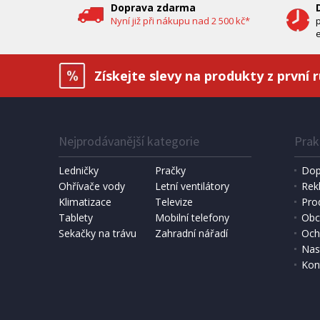
Doprava zdarma
Nyní již při nákupu nad 2 500 kč*
e
Získejte slevy na produkty z první 
Nejprodávanější kategorie
Prak
Ledničky
Pračky
Dop
Ohřívače vody
Letní ventilátory
Rek
Klimatizace
Televize
Pro
Tablety
Mobilní telefony
Obc
Sekačky na trávu
Zahradní nářadí
Och
Nas
Kon