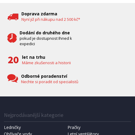
Doprava zdarma
Nyní již při nákupu nad 2 500 kč*
Dodání do druhého dne
pokud je dostupnost Ihned k
expedici
let na trhu
Máme zkušenosti a historii
Odborné poradenství
Nechte si poradit od specialistů
Nejprodávanější kategorie
Ledničky
Pračky
Ohřívače vody
Letní ventilátory