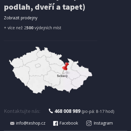
podlah, dveří a tapet)
Zobrazit prodejny
+ více než 2
500
výdejních míst
Kontaktujte nás:
468 008 989
(po-pá: 8-17 hod)
info@teshop.cz
Facebook
Instagram