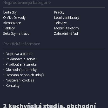
Nejprodávanější kategorie
Ledničky
Pračky
Ohřívače vody
Letní ventilátory
NÁHRADNÍ SÁČKY DO VYSAVAČE
Koma KRA-SB02S (Multi Bag, S-BAG SMS)
Klimatizace
Televize
Tablety
Mobilní telefony
Sekačky na trávu
Zahradní nářadí
Praktické informace
Doprava a platba
Reklamace a servis
Prodloužená záruka
Obchodní podmínky
Ochrana osobních údajů
Nastavení cookies
Kontakty
IHNED K EXPEDICI
2 kuchyňská studia, obchodní
199 Kč
Přidat do košíku