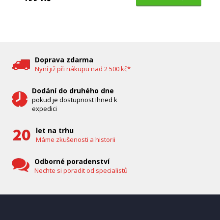
DĚTSKÁ CHŮVIČKA
Bravo B 5033
Doprava zdarma
Nyní již při nákupu nad 2 500 kč*
Dodání do druhého dne
pokud je dostupnost Ihned k
expedici
let na trhu
Máme zkušenosti a historii
Odborné poradenství
Nechte si poradit od specialistů
IHNED K EXPEDICI
1 287 Kč
Přidat do košíku