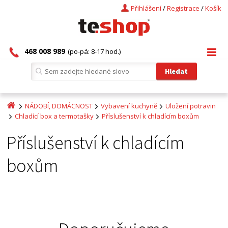
Přihlášení
/
Registrace
/
Košík
468 008 989
(po-pá: 8-17 hod.)
NÁDOBÍ, DOMÁCNOST
Vybavení kuchyně
Uložení potravin
Chladící box a termotašky
Příslušenství k chladícím boxům
Příslušenství k chladícím
boxům