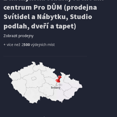
centrum Pro DŮM (prodejna
Svítidel a Nábytku, Studio
SÍŤ PROTI HMYZU
podlah, dveří a tapet)
ProGarden KO-CY5910600 Síť proti hmyzu do
dveří magnetická 210 x 100 cm
Zobrazit prodejny
+ více než 2
500
výdejních míst
IHNED K EXPEDICI
179 Kč
Přidat do košíku