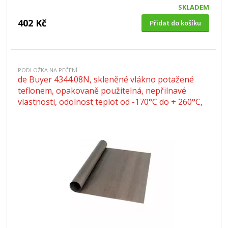
SKLADEM
402 Kč
Přidat do košíku
PODLOŽKA NA PEČENÍ
de Buyer 4344.08N, skleněné vlákno potažené
teflonem, opakovaně použitelná, nepřilnavé
vlastnosti, odolnost teplot od -170°C do + 260°C,
velikost 60 x 40 cm, výška 0.08 mm