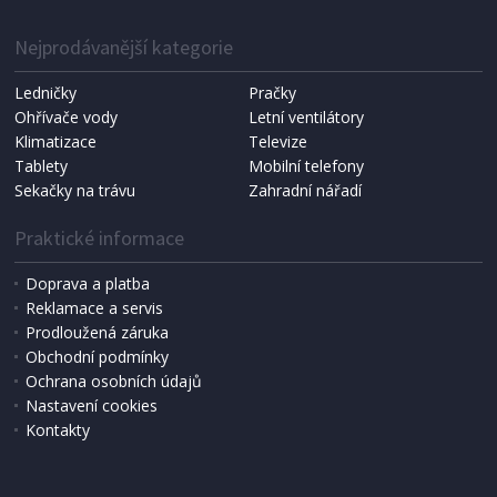
1 287 Kč
Přidat do košíku
Nejprodávanější kategorie
Ledničky
Pračky
Ohřívače vody
Letní ventilátory
NÁHRADNÍ SÁČKY DO VYSAVAČE
Koma KRA-SB02S (Multi Bag, S-BAG SMS)
Klimatizace
Televize
Tablety
Mobilní telefony
Sekačky na trávu
Zahradní nářadí
Praktické informace
Doprava a platba
Reklamace a servis
Prodloužená záruka
Obchodní podmínky
Ochrana osobních údajů
Nastavení cookies
Kontakty
IHNED K EXPEDICI