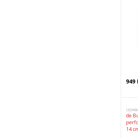
949 
CEDNÍK
de Bu
perf
14 c