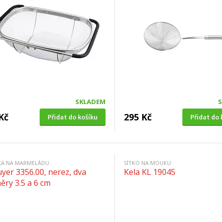
SKLADEM
Kč
295 Kč
Přidat do košíku
Přidat do 
KA NA MARMELÁDU
SÍTKO NA MOUKU
yer 3356.00, nerez, dva
Kela KL 19045
ěry 3.5 a 6 cm