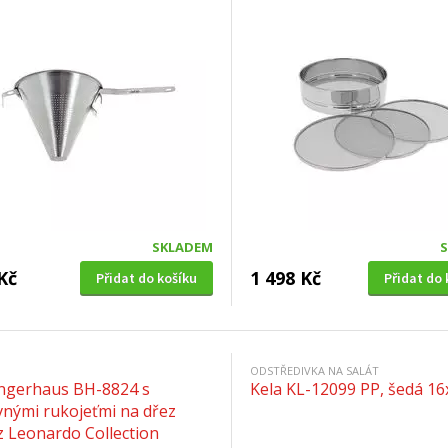
SKLADEM
Kč
1 498 Kč
Přidat do košíku
Přidat do 
ODSTŘEDIVKA NA SALÁT
ingerhaus BH-8824 s
Kela KL-12099 PP, šedá 1
vnými rukojeťmi na dřez
z Leonardo Collection