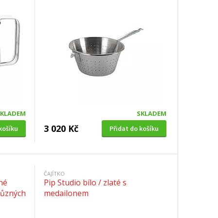
28 cm/18 cm
SKLADEM
SKLADEM
3 020 Kč
košíku
Přidat do košíku
ČAJÍTKO
né
Pip Studio bílo / zlaté s
různých
medailonem