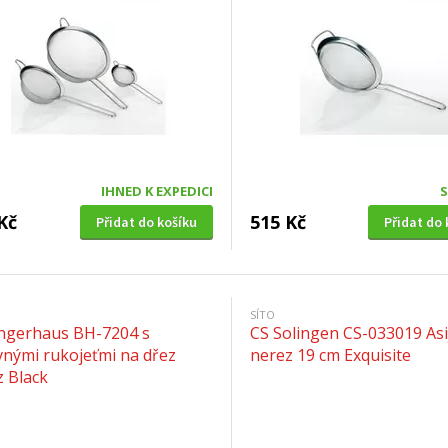
IHNED K EXPEDICI
Kč
515 Kč
Přidat do košíku
Přidat do 
SÍTO
ingerhaus BH-7204 s
CS Solingen CS-033019 Asi
vnými rukojeťmi na dřez
nerez 19 cm Exquisite
z Black