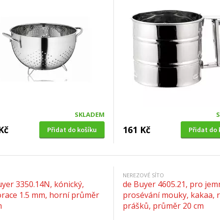
SKLADEM
Kč
161 Kč
Přidat do košíku
Přidat do 
NEREZOVÉ SÍTO
yer 3350.14N, kónický,
de Buyer 4605.21, pro jem
orace 1.5 mm, horní průměr
prosévání mouky, kakaa, 
m
prášků, průměr 20 cm