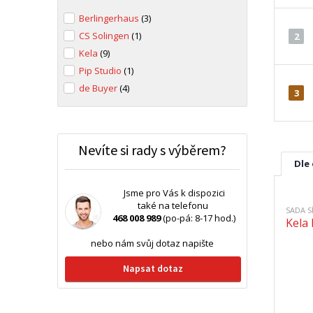
Berlingerhaus
(3)
CS Solingen
(1)
2
Kela
(9)
Pip Studio
(1)
de Buyer
(4)
3
Nevíte si rady s výběrem?
Dle
Jsme pro Vás k dispozici
také na telefonu
SADA S
468 008 989
(po-pá: 8-17 hod.)
Kela
nebo nám svůj dotaz napište
Napsat dotaz