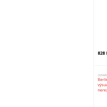
828 
CEDNÍK
Berl
výsu
nere