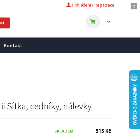
Přihlášení
/
Registrace
x
Kontakt
ii
Sítka, cedníky, nálevky
515 Kč
SKLADEM