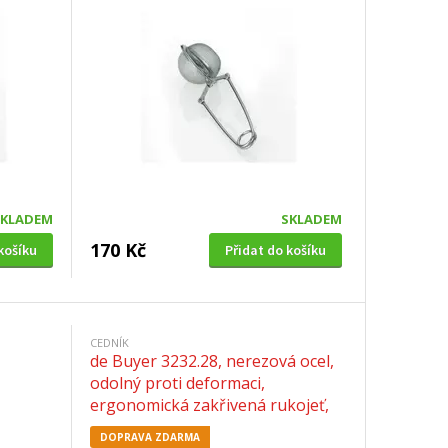
SKLADEM
SKLADEM
170 Kč
košíku
Přidat do košíku
CEDNÍK
de Buyer 3232.28, nerezová ocel,
odolný proti deformaci,
ergonomická zakřivená rukojeť,
háček, 13 x 54 x 29,5 cm, průměr:
DOPRAVA ZDARMA