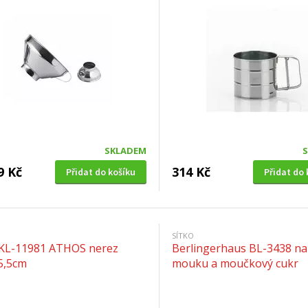
SKLADEM
9 Kč
314 Kč
Přidat do košíku
Přidat do 
SÍTKO
 KL-11981 ATHOS nerez
Berlingerhaus BL-3438 na
5,5cm
mouku a moučkový cukr