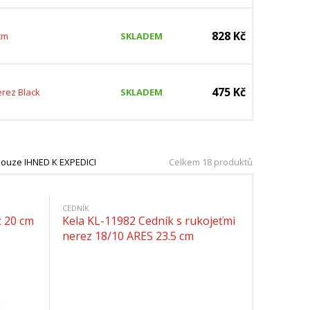
828 Kč
cm
SKLADEM
475 Kč
erez Black
SKLADEM
ouze IHNED K EXPEDICI
Celkem 18 produktů
CEDNÍK
z 20 cm
Kela KL-11982 Cedník s rukojeťmi
nerez 18/10 ARES 23.5 cm