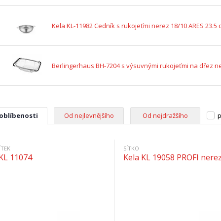
Kela KL-11982 Cedník s rukojeťmi nerez 18/10 ARES 23.5 
Berlingerhaus BH-7204 s výsuvnými rukojeťmi na dřez n
 oblíbenosti
Od nejlevnějšího
Od nejdražšího
p
ÍTEK
SÍTKO
 KL 11074
Kela KL 19058 PROFI nere