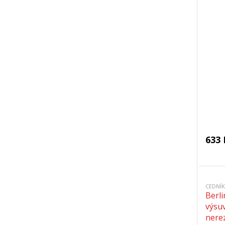
633 
CEDNÍK
Berl
výsu
nere