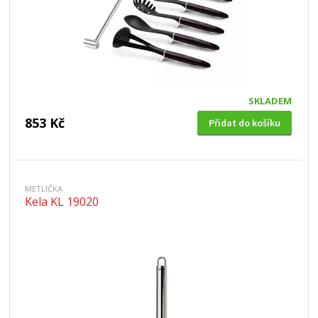
SKLADEM
853 Kč
Přidat do košíku
METLIČKA
Kela KL 19020