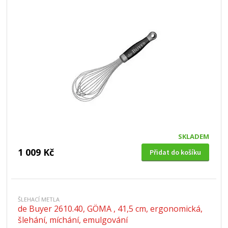
SKLADEM
1 009 Kč
Přidat do košíku
ŠLEHACÍ METLA
de Buyer 2610.40, GÖMA , 41,5 cm, ergonomická,
šlehání, míchání, emulgování