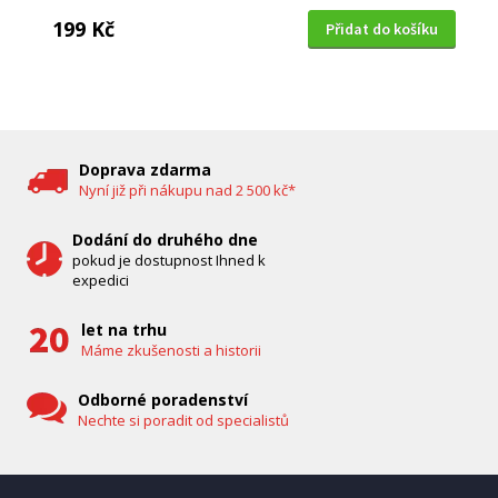
199 Kč
Přidat do košíku
DĚTSKÁ CHŮVIČKA
Bravo B 5033
Doprava zdarma
Nyní již při nákupu nad 2 500 kč*
Dodání do druhého dne
pokud je dostupnost Ihned k
expedici
let na trhu
Máme zkušenosti a historii
Odborné poradenství
Nechte si poradit od specialistů
IHNED K EXPEDICI