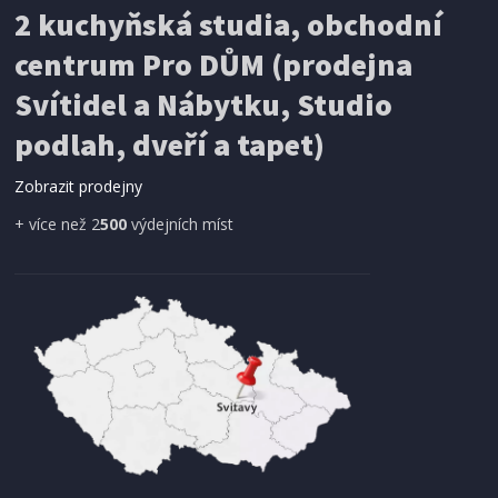
2 kuchyňská studia, obchodní
199 Kč
Přidat do košíku
centrum Pro DŮM (prodejna
Svítidel a Nábytku, Studio
SÍŤ PROTI HMYZU
podlah, dveří a tapet)
ProGarden KO-CY5910600 Síť proti hmyzu do
dveří magnetická 210 x 100 cm
Zobrazit prodejny
+ více než 2
500
výdejních míst
IHNED K EXPEDICI