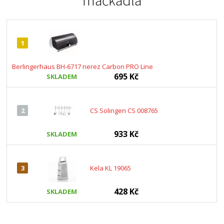
mačkadla
1
Berlingerhaus BH-6717 nerez Carbon PRO Line
695 Kč
SKLADEM
2
CS Solingen CS 008765
933 Kč
SKLADEM
3
Kela KL 19065
428 Kč
SKLADEM