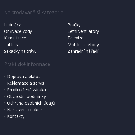
1 287 Kč
Přidat do košíku
Nejprodávanější kategorie
Ledničky
Pračky
Ohřívače vody
Letní ventilátory
NÁHRADNÍ SÁČKY DO VYSAVAČE
Koma KRA-SB02S (Multi Bag, S-BAG SMS)
Klimatizace
Televize
Tablety
Mobilní telefony
Sekačky na trávu
Zahradní nářadí
Praktické informace
Doprava a platba
Reklamace a servis
Prodloužená záruka
Obchodní podmínky
Ochrana osobních údajů
Nastavení cookies
Kontakty
IHNED K EXPEDICI