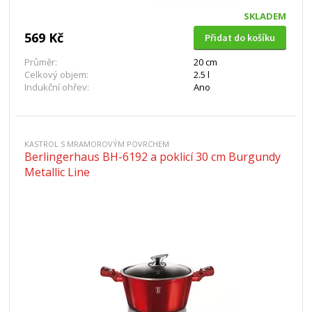
SKLADEM
569 Kč
Přidat do košíku
Průměr:
20 cm
Celkový objem:
2.5 l
Indukční ohřev:
Ano
KASTROL S MRAMOROVÝM POVRCHEM
Berlingerhaus BH-6192 a poklicí 30 cm Burgundy
Metallic Line