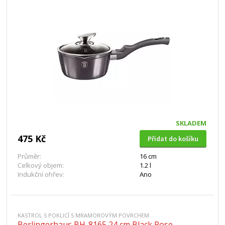
SKLADEM
475 Kč
Přidat do košíku
Průměr:
16 cm
Celkový objem:
1.2 l
Indukční ohřev:
Ano
KASTROL S POKLICÍ S MRAMOROVÝM POVRCHEM
Berlingerhaus BH-8165 24 cm Black Rose