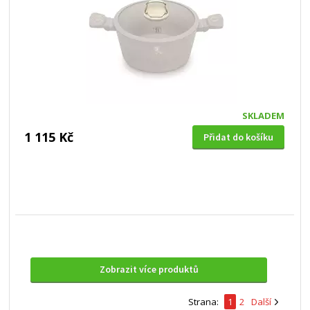
SKLADEM
1 115 Kč
Přidat do košíku
Zobrazit více produktů
Strana:
1
2
Další