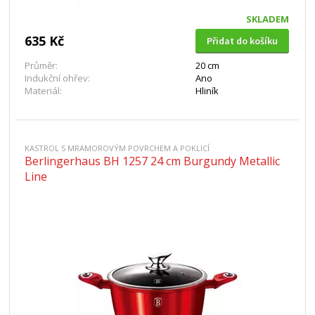
SKLADEM
635 Kč
Přidat do košíku
Průměr:
20 cm
Indukční ohřev:
Ano
Materiál:
Hliník
KASTROL S MRAMOROVÝM POVRCHEM A POKLICÍ
Berlingerhaus BH 1257 24 cm Burgundy Metallic
Line