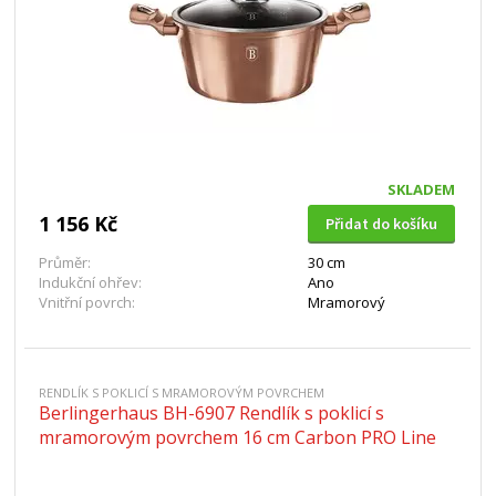
SKLADEM
1 156 Kč
Přidat do košíku
Průměr:
30 cm
Indukční ohřev:
Ano
Vnitřní povrch:
Mramorový
RENDLÍK S POKLICÍ S MRAMOROVÝM POVRCHEM
Berlingerhaus BH-6907 Rendlík s poklicí s
mramorovým povrchem 16 cm Carbon PRO Line