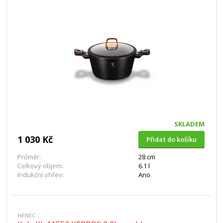
SKLADEM
1 030 Kč
Přidat do košíku
Průměr:
28 cm
Celkový objem:
6.1 l
Indukční ohřev:
Ano
HRNEC