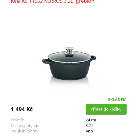
Kela KL 11552 KERROS 3,2L, greblon
SKLADEM
1 494 Kč
Přidat do košíku
Průměr:
24 cm
Celkový objem:
3.2 l
Indukční ohřev:
Ano