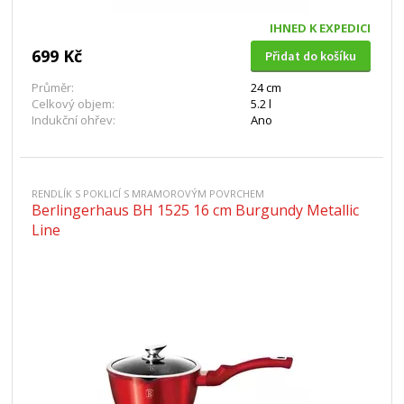
IHNED K EXPEDICI
699 Kč
Přidat do košíku
Průměr:
24 cm
Celkový objem:
5.2 l
Indukční ohřev:
Ano
RENDLÍK S POKLICÍ S MRAMOROVÝM POVRCHEM
Berlingerhaus BH 1525 16 cm Burgundy Metallic
Line