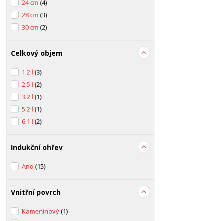
24 cm
(4)
28 cm
(3)
30 cm
(2)
Celkový objem
1.2 l
(3)
2.5 l
(2)
3.2 l
(1)
5.2 l
(1)
6.1 l
(2)
Indukční ohřev
Ano
(15)
Vnitřní povrch
Kameninový
(1)